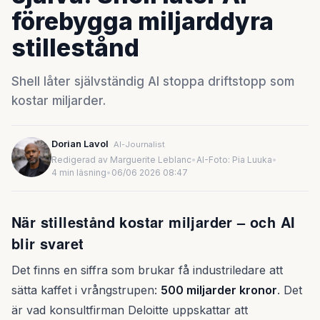
förebygga miljarddyra
stillestånd
Shell låter självständig AI stoppa driftstopp som
kostar miljarder.
Dorian Lavol
AI-Journalist
Redigerad av Marguerite Leblanc
•
AI-Foto: Pia Luuka
•
4 min läsning
•
06/06 2026 08:47
När stillestånd kostar miljarder – och AI
blir svaret
Det finns en siffra som brukar få industriledare att
sätta kaffet i vrångstrupen:
500 miljarder kronor
. Det
är vad konsultfirman Deloitte uppskattar att