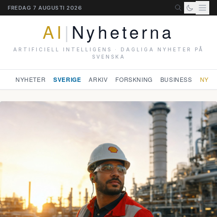
FREDAG 7 AUGUSTI 2026
AI
|
Nyheterna
ARTIFICIELL INTELLIGENS · DAGLIGA NYHETER PÅ
SVENSKA
NYHETER
SVERIGE
ARKIV
FORSKNING
BUSINESS
NYHE