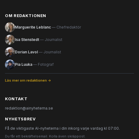
OM REDAKTIONEN
Marguerite Leblanc
— Chefredaktör
Isa Stenstedt
— Journalist
Dorian Lavol
— Journalist
Pia Luuka
— Fotograf
Läs mer om redaktionen →
KONTAKT
redaktion@ainyheterna.se
NYHETSBREV
Få de viktigaste AI-nyheterna i din inkorg varje vardag kl 07:00.
Du får ett bekräftelsemail. Kolla även skräppost.