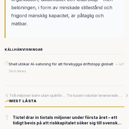
belöningen, i form av minskade stillestånd och
frigjord mänsklig kapacitet, är påtaglig och
mätbar.
KÄLLHÄNVISNINGAR
Shell utökar AI-satsning för att förebygga driftstopp globalt
— IoT
Tech News
Två miljoner barn utan sjukförsäkring – och de värsta nedskärningarna har inte ens börjat
Tio tusen robotar levererade — kinesiskt bolag utmanar västvärldens robotik med industriell massproduktion
MEST LÄSTA
1
Tistel drar in tiotals miljoner under första året – ett
tidigt bevis på att riskkapitalet söker sig till svensk
försvarsteknik