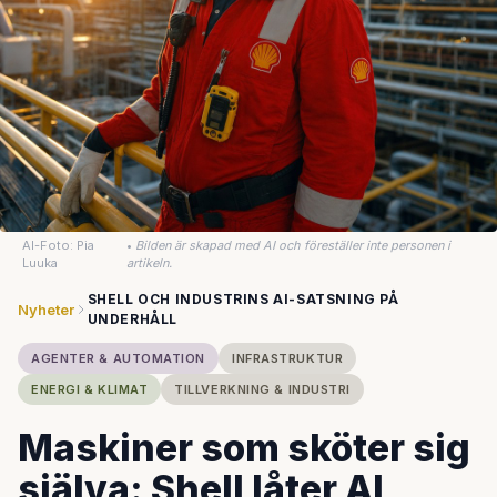
AI-Foto: Pia
•
Bilden är skapad med AI och föreställer inte personen i
Luuka
artikeln.
SHELL OCH INDUSTRINS AI-SATSNING PÅ
Nyheter
UNDERHÅLL
AGENTER & AUTOMATION
INFRASTRUKTUR
ENERGI & KLIMAT
TILLVERKNING & INDUSTRI
Maskiner som sköter sig
själva: Shell låter AI