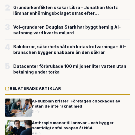
2
Grundarkonflikten skakar Libra – Jonathan Görtz
lämnar enhörningsbolaget strax efter
miljardvärderingen
3
Voi-grundaren Douglas Stark har byggt hemlig AI-
satsning värd kvarts miljard
4
Bakdörrar, säkerhetshål och katastrofvarningar: AI-
branschen bygger snabbare än den säkrar
5
Datacenter förbrukade 100 miljoner liter vatten utan
betalning under torka
RELATERADE ARTIKLAR
AI-bubblan brister: Företagen chockades av
notan de inte räknat med
5 min
Anthropic manar till ansvar – och bygger
samtidigt anfallsvapen åt NSA
4 min