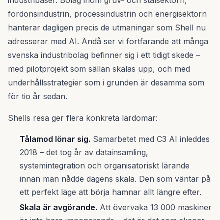
industribaser. Bolag inom gruv- och stålsektorn,
fordonsindustrin, processindustrin och energisektorn
hanterar dagligen precis de utmaningar som Shell nu
adresserar med AI. Ändå ser vi fortfarande att många
svenska industribolag befinner sig i ett tidigt skede –
med pilotprojekt som sällan skalas upp, och med
underhållsstrategier som i grunden är desamma som
för tio år sedan.
Shells resa ger flera konkreta lärdomar:
Tålamod lönar sig.
Samarbetet med C3 AI inleddes
2018 – det tog år av datainsamling,
systemintegration och organisatoriskt lärande
innan man nådde dagens skala. Den som väntar på
ett perfekt läge att börja hamnar allt längre efter.
Skala är avgörande.
Att övervaka 13 000 maskiner