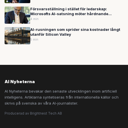
Försvarsställning i stället för ledarskap:
Microsofts AI-satsning möter hårdnande
motvind
4 min
AI-rusningen som sprider sina kostnader långt
utanför Silicon Valley
5 min
AI Nyheterna
AI Nyheterna bevakar den senaste utvecklingen inom artificiell
intelligens. Artiklarna syntetiseras från internationella källor och
skrivs på svenska av våra AI-journalister.
Producerad av Brightnest Tech AB