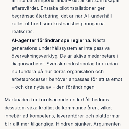
är inte bara imponerande – det är det som skapar
affärsvärdet. Enstaka pilotinstallationer ger
begränsad återbäring; det är när AI-underhåll
rullas ut brett som kostnadsbesparingarna
realiseras.
AI-agenter förändrar spelreglerna.
Nästa
generations underhållssystem är inte passiva
övervakningsverktyg. De är aktiva medarbetare i
diagnosarbetet. Svenska industribolag bör redan
nu fundera på hur deras organisation och
arbetsprocesser behöver anpassas för att ta emot
– och dra nytta av – den förändringen.
Marknaden för förutsägande underhåll bedöms
dessutom växa kraftigt de kommande åren, vilket
innebär att kompetens, leverantörer och plattformar
blir allt mer tillgängliga. Hindren sjunker. Argumenten