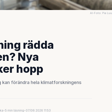
AI-Foto: Pia Lu
ning rädda
en? Nya
ker hopp
g kan förändra hela klimatforskningens
uka
•
5 min läsning
•
07/06 2026 11:53