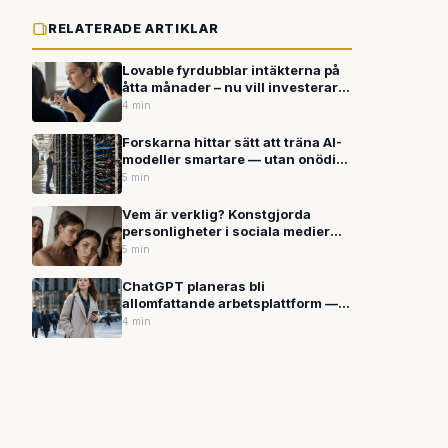
RELATERADE ARTIKLAR
Lovable fyrdubblar intäkterna på
åtta månader – nu vill investerare
betala 12 miljarder dollar för
4 min
svenska AI-bolaget
Forskarna hittar sätt att träna AI-
modeller smartare — utan onödigt
slöseri av beräkningskraft
5 min
Vem är verklig? Konstgjorda
personligheter i sociala medier
blir allt svårare att avslöja
5 min
ChatGPT planeras bli
allomfattande arbetsplattform —
en personlig agent för allt
4 min