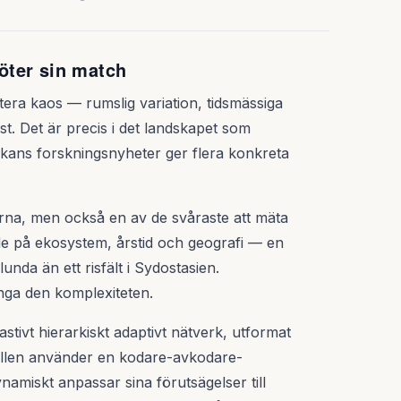
öter sin match
ntera kaos — rumslig variation, tidsmässiga
t. Det är precis i det landskapet som
eckans forskningsnyheter ger flera konkreta
rna, men också en av de svåraste att mäta
ende på ekosystem, årstid och geografi — en
unda än ett risfält i Sydostasien.
ånga den komplexiteten.
rastivt hierarkiskt adaptivt nätverk, utformat
ellen använder en kodare-avkodare-
ynamiskt anpassar sina förutsägelser till