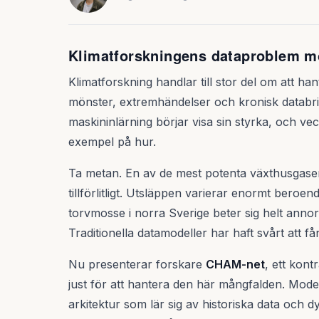
Klimatforskningens dataproblem m
Klimatforskning handlar till stor del om att ha
mönster, extremhändelser och kronisk databris
maskininlärning börjar visa sin styrka, och v
exempel på hur.
Ta metan. En av de mest potenta växthusgase
tillförlitligt. Utsläppen varierar enormt bero
torvmosse i norra Sverige beter sig helt annorl
Traditionella datamodeller har haft svårt att f
Nu presenterar forskare
CHAM-net
, ett kont
just för att hantera den här mångfalden. Mod
arkitektur som lär sig av historiska data och d