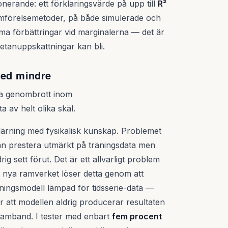
onerande: ett förklaringsvärde på upp till
R²
jämförelsemetoder, på både simulerade och
mma förbättringar vid marginalerna — det är
a metanuppskattningar kan bli.
ed mindre
ata genombrott inom
 av helt olika skäl.
lärning med fysikalisk kunskap. Problemet
an prestera utmärkt på träningsdata men
 sett förut. Det är ett allvarligt problem
t nya ramverket löser detta genom att
ningsmodell lämpad för tidsserie-data —
r att modellen aldrig producerar resultaten
samband. I tester med enbart
fem procent