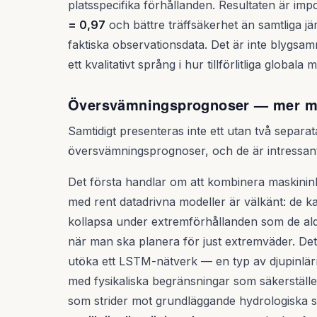
platsspecifika förhållanden. Resultaten är imp
= 0,97
och bättre träffsäkerhet än samtliga 
faktiska observationsdata. Det är inte blygsa
ett kvalitativt språng i hur tillförlitliga global
Översvämningsprognoser — mer m
Samtidigt presenteras inte ett utan två separ
översvämningsprognoser, och de är intressanta
Det första handlar om att kombinera maskinin
med rent datadrivna modeller är välkänt: de k
kollapsa under extremförhållanden som de aldrig
när man ska planera för just extremväder. De
utöka ett LSTM-nätverk — en typ av djupinlär
med fysikaliska begränsningar som säkerställe
som strider mot grundläggande hydrologiska 