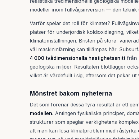
realistiska tredimensionella geologiska modeller
modeller inom fullvågsinversion — den teknik 
Varför spelar det roll för klimatet? Fullvågsinve
platser för underjordisk koldioxidlagring, vilke
klimatomställningen. Bristen på stora, variera
väl maskininlärning kan tillämpas här. Subsurf
4 000 tvådimensionella hastighetssnitt
från 
geologiska miljöer. Resultaten blottlägger ocks
vilket är värdefullt i sig, eftersom det pekar u
Mönstret bakom nyheterna
Det som förenar dessa fyra resultat är ett g
modellen
. Antingen fysikaliska principer, domä
strukturer som speglar verklighetens komplexite
att man kan lösa klimatproblem med råstyrk