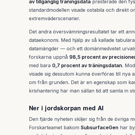
av tillgänglig träningsdata
presterade den fys
standardmodellen visade ostabila och direkt o
extremväderscenarier.
Det andra översvämningsresultatet tar ett an
dataekonomi. Med hjälp av så kallade tabulär
datamängder — och ett domänmedvetet urvals
forskarna uppnå
98,5 procent av precisione
med bara
0,7 procent av träningsdatan
. Mod
visade sig dessutom kunna överföras till nya
om från grunden. Det är en egenskap som kan
krishantering har man sällan tid att samla in s
Ner i jordskorpan med AI
Den fjärde nyheten skiljer sig från de övriga
Forskarteamet bakom
SubsurfaceGen
har byg