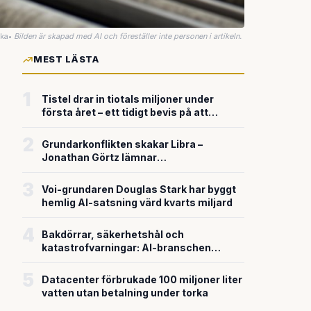
uka
•
Bilden är skapad med AI och föreställer inte personen i artikeln.
MEST LÄSTA
1
Tistel drar in tiotals miljoner under
första året – ett tidigt bevis på att
riskkapitalet söker sig till svensk
försvarsteknik
2
Grundarkonflikten skakar Libra –
Jonathan Görtz lämnar
enhörningsbolaget strax efter
miljardvärderingen
3
Voi-grundaren Douglas Stark har byggt
hemlig AI-satsning värd kvarts miljard
4
Bakdörrar, säkerhetshål och
katastrofvarningar: AI-branschen
bygger snabbare än den säkrar
5
Datacenter förbrukade 100 miljoner liter
vatten utan betalning under torka