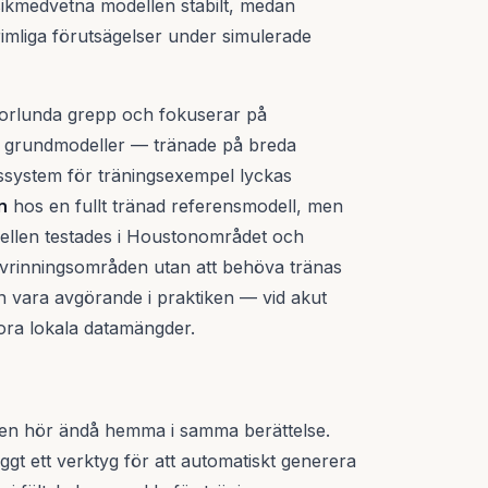
ikmedvetna modellen stabilt, medan
rimliga förutsägelser under simulerade
norlunda grepp och fokuserar på
a grundmodeller — tränade på breda
system för träningsexempel lyckas
n
hos en fullt tränad referensmodell, men
ellen testades i Houstonområdet och
 avrinningsområden utan att behöva tränas
 vara avgörande i praktiken — vid akut
tora lokala datamängder.
 men hör ändå hemma i samma berättelse.
gt ett verktyg för att automatiskt generera