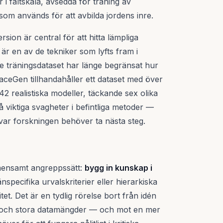
 i fältskala, avsedda för träning av
som används för att avbilda jordens inre.
rsion är central för att hitta lämpliga
t är en av de tekniker som lyfts fram i
de träningsdataset har länge begränsat hur
aceGen tillhandahåller ett dataset med över
42 realistiska modeller, täckande sex olika
å viktiga svagheter i befintliga metoder —
t var forskningen behöver ta nästa steg.
emensamt angreppssätt:
bygg in kunskap i
nspecifika urvalskriterier eller hierarkiska
t. Det är en tydlig rörelse bort från idén
a och stora datamängder — och mot en mer