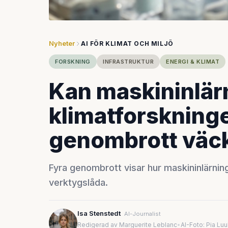
Nyheter
AI FÖR KLIMAT OCH MILJÖ
FORSKNING
INFRASTRUKTUR
ENERGI & KLIMAT
Kan maskininlär
klimatforskning
genombrott väc
Fyra genombrott visar hur maskininlärnin
verktygslåda.
Isa Stenstedt
AI-Journalist
Redigerad av Marguerite Leblanc
•
AI-Foto: Pia Lu