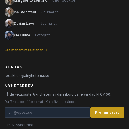
Marguerite Leblanc
— Chefredaktör
Isa Stenstedt
— Journalist
Dorian Lavol
— Journalist
Pia Luuka
— Fotograf
Läs mer om redaktionen →
KONTAKT
redaktion@ainyheterna.se
NYHETSBREV
Få de viktigaste AI-nyheterna i din inkorg varje vardag kl 07:00.
Du får ett bekräftelsemail. Kolla även skräppost.
Prenumerera
Om AI Nyheterna