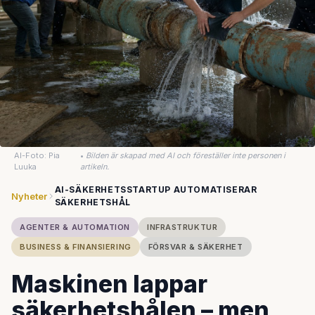
AI-Foto: Pia
•
Bilden är skapad med AI och föreställer inte personen i
Luuka
artikeln.
AI-SÄKERHETSSTARTUP AUTOMATISERAR
Nyheter
SÄKERHETSHÅL
AGENTER & AUTOMATION
INFRASTRUKTUR
BUSINESS & FINANSIERING
FÖRSVAR & SÄKERHET
Maskinen lappar
säkerhetshålen – men