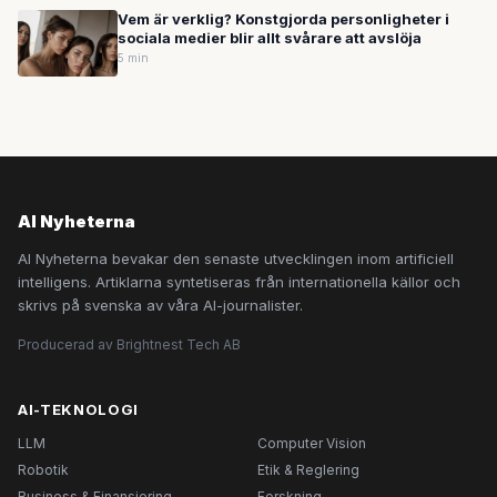
Vem är verklig? Konstgjorda personligheter i
sociala medier blir allt svårare att avslöja
5 min
AI Nyheterna
AI Nyheterna bevakar den senaste utvecklingen inom artificiell
intelligens. Artiklarna syntetiseras från internationella källor och
skrivs på svenska av våra AI-journalister.
Producerad av Brightnest Tech AB
AI-TEKNOLOGI
LLM
Computer Vision
Robotik
Etik & Reglering
Business & Finansiering
Forskning