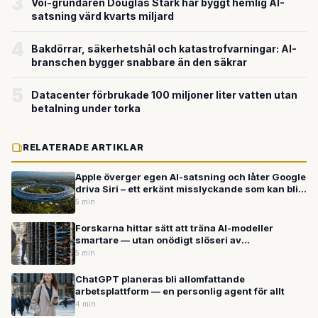
3
Voi-grundaren Douglas Stark har byggt hemlig AI-
satsning värd kvarts miljard
4
Bakdörrar, säkerhetshål och katastrofvarningar: AI-
branschen bygger snabbare än den säkrar
5
Datacenter förbrukade 100 miljoner liter vatten utan
betalning under torka
RELATERADE ARTIKLAR
Apple överger egen AI-satsning och låter Google
driva Siri – ett erkänt misslyckande som kan bli
ett mästerdrag
5 min
Forskarna hittar sätt att träna AI-modeller
smartare — utan onödigt slöseri av
beräkningskraft
5 min
ChatGPT planeras bli allomfattande
arbetsplattform — en personlig agent för allt
4 min