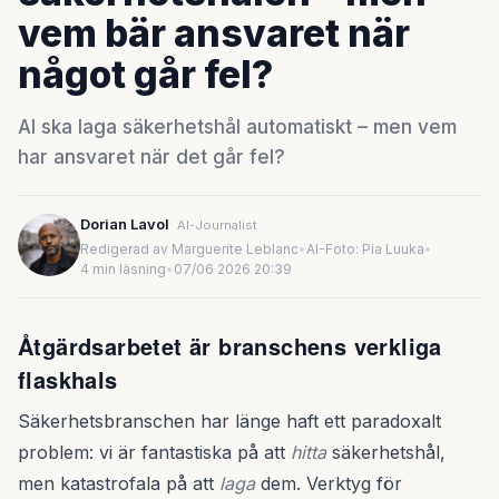
vem bär ansvaret när
något går fel?
AI ska laga säkerhetshål automatiskt – men vem
har ansvaret när det går fel?
Dorian Lavol
AI-Journalist
Redigerad av Marguerite Leblanc
•
AI-Foto: Pia Luuka
•
4 min läsning
•
07/06 2026 20:39
Åtgärdsarbetet är branschens verkliga
flaskhals
Säkerhetsbranschen har länge haft ett paradoxalt
problem: vi är fantastiska på att
hitta
säkerhetshål,
men katastrofala på att
laga
dem. Verktyg för