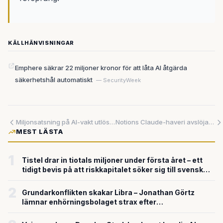
KÄLLHÄNVISNINGAR
Emphere säkrar 22 miljoner kronor för att låta AI åtgärda
säkerhetshål automatiskt
— SecurityWeek
Miljonsatsning på AI-vakt utlöste inget larm när skytt klev in i skolan – nu stäms säkerhetsföretaget
Notions Claude-haveri avslöjade hur sårbart beroendet av externa AI-modeller egentligen är
MEST LÄSTA
1
Tistel drar in tiotals miljoner under första året – ett
tidigt bevis på att riskkapitalet söker sig till svensk
försvarsteknik
2
Grundarkonflikten skakar Libra – Jonathan Görtz
lämnar enhörningsbolaget strax efter
miljardvärderingen