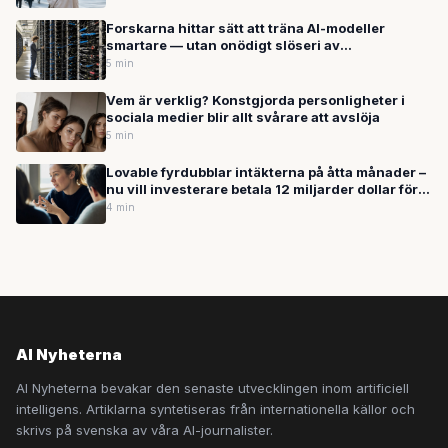
Forskarna hittar sätt att träna AI-modeller
smartare — utan onödigt slöseri av
beräkningskraft
5 min
Vem är verklig? Konstgjorda personligheter i
sociala medier blir allt svårare att avslöja
5 min
Lovable fyrdubblar intäkterna på åtta månader –
nu vill investerare betala 12 miljarder dollar för
svenska AI-bolaget
4 min
AI Nyheterna
AI Nyheterna bevakar den senaste utvecklingen inom artificiell
intelligens. Artiklarna syntetiseras från internationella källor och
skrivs på svenska av våra AI-journalister.