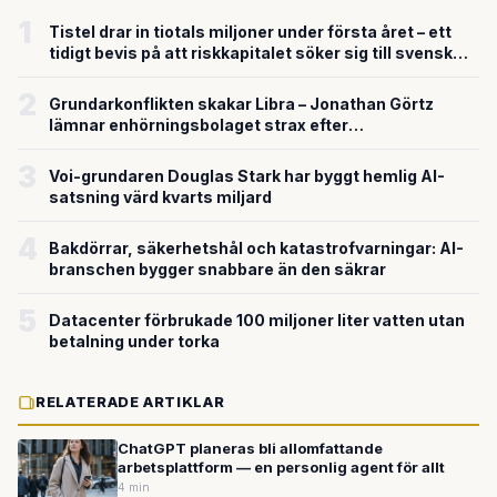
1
Tistel drar in tiotals miljoner under första året – ett
tidigt bevis på att riskkapitalet söker sig till svensk
försvarsteknik
2
Grundarkonflikten skakar Libra – Jonathan Görtz
lämnar enhörningsbolaget strax efter
miljardvärderingen
3
Voi-grundaren Douglas Stark har byggt hemlig AI-
satsning värd kvarts miljard
4
Bakdörrar, säkerhetshål och katastrofvarningar: AI-
branschen bygger snabbare än den säkrar
5
Datacenter förbrukade 100 miljoner liter vatten utan
betalning under torka
RELATERADE ARTIKLAR
ChatGPT planeras bli allomfattande
arbetsplattform — en personlig agent för allt
4 min