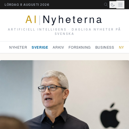
LÖRDAG 8 AUGUSTI 2026
AI
|
Nyheterna
ARTIFICIELL INTELLIGENS · DAGLIGA NYHETER PÅ
SVENSKA
NYHETER
SVERIGE
ARKIV
FORSKNING
BUSINESS
NYHE