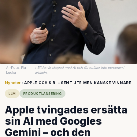
AI-Foto: Pia
•
Bilden är skapad med AI och föreställer inte personen i
Luuka
artikeln.
Nyheter
APPLE OCH SIRI – SENT UTE MEN KANSKE VINNARE
LLM
PRODUKTLANSERING
Apple tvingades ersätta
sin AI med Googles
Gemini – och den