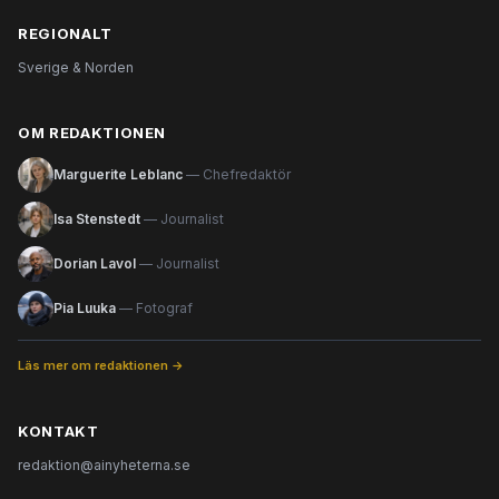
REGIONALT
Sverige & Norden
OM REDAKTIONEN
Marguerite Leblanc
— Chefredaktör
Isa Stenstedt
— Journalist
Dorian Lavol
— Journalist
Pia Luuka
— Fotograf
Läs mer om redaktionen →
KONTAKT
redaktion@ainyheterna.se