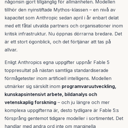
någonsin gjort tillgänglig för allmänheten. Modellen
tillhör den nyinstiftade Mythos-klassen – en nivå av
kapacitet som Anthropic sedan april i år enbart delat
med ett fåtal utvalda partners och organisationer inom
kritisk infrastruktur. Nu öppnas dörrarna bredare. Det
är ett stort ögonblick, och det förtjänar att tas på
allvar.
Enligt Anthropics egna uppgifter uppnår Fable 5
toppresultat på nästan samtliga standardiserade
förmågetester inom artificiell intelligens. Modellen
utmärker sig särskilt inom
programvaruutveckling,
kunskapsintensivt arbete, bildanalys och
vetenskaplig forskning
– och ju längre och mer
komplexa uppgifterna är, desto tydligare är Fable 5:s
försprång gentemot tidigare modeller i sortimentet. Det
handlar med andra ord inte om marginella