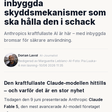
inbyggda
skyddsmekanismer som
ska hålla den i schack
Anthropics kraftfullaste AI är här – med inbyggda
bromsar för säkrare användning.
Dorian Lavol
AI-Journalist
Redigerad av Marguerite Leblanc
•
AI-Foto: Pia Luuka
•
4 min läsning
•
10/06 2026 11:35
Den kraftfullaste Claude-modellen hittills
– och varför det är en stor nyhet
Tisdagen den 9 juni presenterade Anthropic
Claude
Fable 5
, den mest avancerade AI-modell företaget