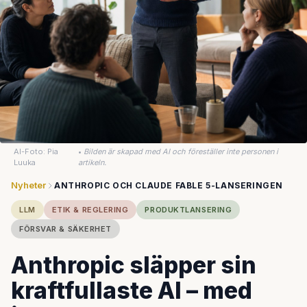
AI-Foto: Pia
•
Bilden är skapad med AI och föreställer inte personen i
Luuka
artikeln.
Nyheter
ANTHROPIC OCH CLAUDE FABLE 5-LANSERINGEN
LLM
ETIK & REGLERING
PRODUKTLANSERING
FÖRSVAR & SÄKERHET
Anthropic släpper sin
kraftfullaste AI – med