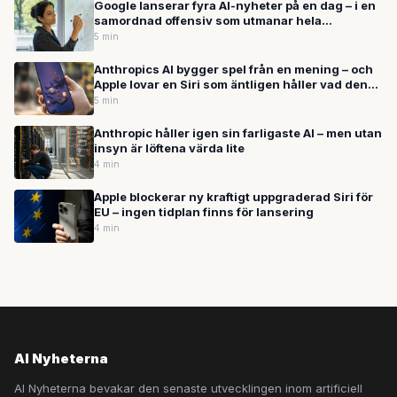
Google lanserar fyra AI-nyheter på en dag – i en
samordnad offensiv som utmanar hela
branschen
5 min
Anthropics AI bygger spel från en mening – och
Apple lovar en Siri som äntligen håller vad den
lovar
5 min
Anthropic håller igen sin farligaste AI – men utan
insyn är löftena värda lite
4 min
Apple blockerar ny kraftigt uppgraderad Siri för
EU – ingen tidplan finns för lansering
4 min
AI Nyheterna
AI Nyheterna bevakar den senaste utvecklingen inom artificiell