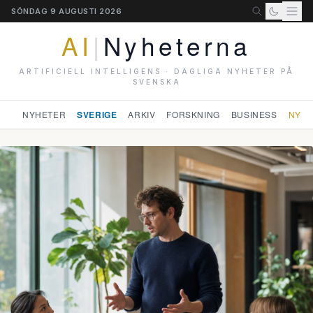
SÖNDAG 9 AUGUSTI 2026
AI
|
Nyheterna
ARTIFICIELL INTELLIGENS · DAGLIGA NYHETER PÅ
SVENSKA
NYHETER
SVERIGE
ARKIV
FORSKNING
BUSINESS
NYHE