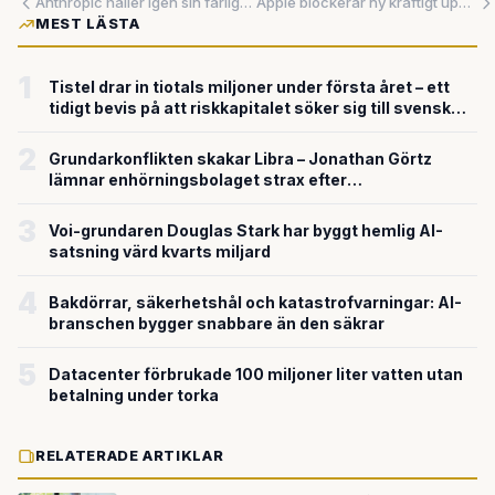
Anthropic håller igen sin farligaste AI – men utan insyn är löftena värda lite
Apple blockerar ny kraftigt uppgraderad Siri för EU – ingen tidplan finns för lansering
MEST LÄSTA
1
Tistel drar in tiotals miljoner under första året – ett
tidigt bevis på att riskkapitalet söker sig till svensk
försvarsteknik
2
Grundarkonflikten skakar Libra – Jonathan Görtz
lämnar enhörningsbolaget strax efter
miljardvärderingen
3
Voi-grundaren Douglas Stark har byggt hemlig AI-
satsning värd kvarts miljard
4
Bakdörrar, säkerhetshål och katastrofvarningar: AI-
branschen bygger snabbare än den säkrar
5
Datacenter förbrukade 100 miljoner liter vatten utan
betalning under torka
RELATERADE ARTIKLAR