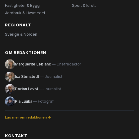
Fastigheter & Bygg
Sport & Idrott
Jordbruk & Livsmedel
REGIONALT
Sverige & Norden
OM REDAKTIONEN
Marguerite Leblanc
— Chefredaktör
Isa Stenstedt
— Journalist
Dorian Lavol
— Journalist
Pia Luuka
— Fotograf
Läs mer om redaktionen →
KONTAKT