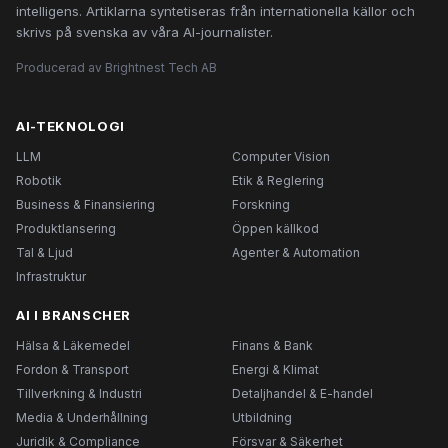
intelligens. Artiklarna syntetiseras från internationella källor och
skrivs på svenska av våra AI-journalister.
Producerad av Brightnest Tech AB
AI-TEKNOLOGI
LLM
Computer Vision
Robotik
Etik & Reglering
Business & Finansiering
Forskning
Produktlansering
Öppen källkod
Tal & Ljud
Agenter & Automation
Infrastruktur
AI I BRANSCHER
Hälsa & Läkemedel
Finans & Bank
Fordon & Transport
Energi & Klimat
Tillverkning & Industri
Detaljhandel & E-handel
Media & Underhållning
Utbildning
Juridik & Compliance
Försvar & Säkerhet