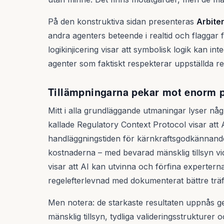
På den konstruktiva sidan presenteras
Arbite
andra agenters beteende i realtid och flagga
logikinjicering visar att symbolisk logik kan in
agenter som faktiskt respekterar uppställda re
Tillämpningarna pekar mot enorm p
Mitt i alla grundläggande utmaningar lyser någr
kallade Regulatory Context Protocol visar att
handläggningstiden för kärnkraftsgodkännande
kostnaderna – med bevarad mänsklig tillsyn vi
visar att AI kan utvinna och förfina expertern
regelefterlevnad med dokumenterat bättre träff
Men notera: de starkaste resultaten uppnås
mänsklig tillsyn, tydliga valideringsstrukturer