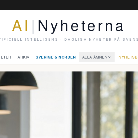
AI
|
Nyheterna
TIFICIELL INTELLIGENS · DAGLIGA NYHETER PÅ SVEN
HETER
ARKIV
SVERIGE & NORDEN
ALLA ÄMNEN
|
NYHETSB