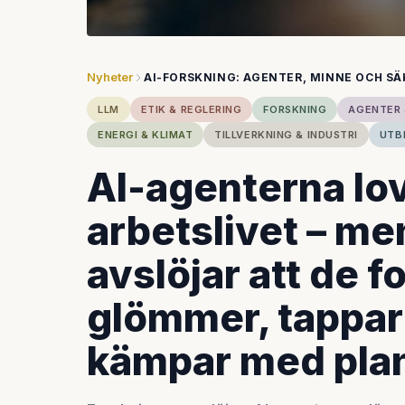
Nyheter
AI-FORSKNING: AGENTER, MINNE OCH S
LLM
ETIK & REGLERING
FORSKNING
AGENTER
ENERGI & KLIMAT
TILLVERKNING & INDUSTRI
UTB
AI-agenterna lo
arbetslivet – me
avslöjar att de f
glömmer, tappar
kämpar med pla