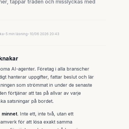
mer, tappar tråden och misslyckas med
uka
•
5 min läsning
•
10/06 2026 20:43
 knakar
noma AI-agenter. Företag i alla branscher
gt hanterar uppgifter, fattar beslut och lär
kningen som strömmat in under de senaste
 förtjänar att tas på allvar av varje
ska satsningar på bordet.
:
minnet
. Inte ett, inte två, utan ett
 ramverk för att lösa exakt samma