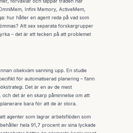
er, förväxlar och tappar tråden när
, OmniMem, Infini Memory, ActiveMem,
a: hur håller en agent reda på vad som
lömmas? Att sex separata forskargrupper
styrka – det är ett tecken på att problemet
annan obekväm sanning upp. En studie
cifikt för automatiserad planering – fann
sökstrategi. Det är en av de mest
 och det är en skarp påminnelse om att
planerare bara för att de är stora.
r att agenter som lagrar arbetsflöden som
behåller hela 91,7 procent av sina lyckade