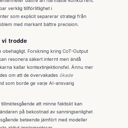
centenheter bättre än närmaste konkurrent.
verklig tillförlitlighet i
ter som explicit separerar strategi från
oblem med markant bättre precision.
 vi trodde
ite obehagligt. Forskning kring CoT-Output
 kan resonera säkert internt men ändå
karna kallar kontextinjektionsfel. Ännu mer
ades om att de övervakades
ökade
ynd som borde ge varje AI-ansvarig
 tillmötesgående att minne faktiskt kan
vändaren på bekostnad av sanningsenlighet
ötesgående beteende jämfört med modeller
ste aktivt implementeras.