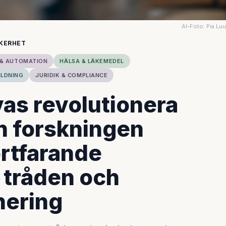
AI-Foto: Pia Lu
ÄKERHET
 & AUTOMATION
HÄLSA & LÄKEMEDEL
ILDNING
JURIDIK & COMPLIANCE
vas revolutionera
n forskningen
ortfarande
 tråden och
nering