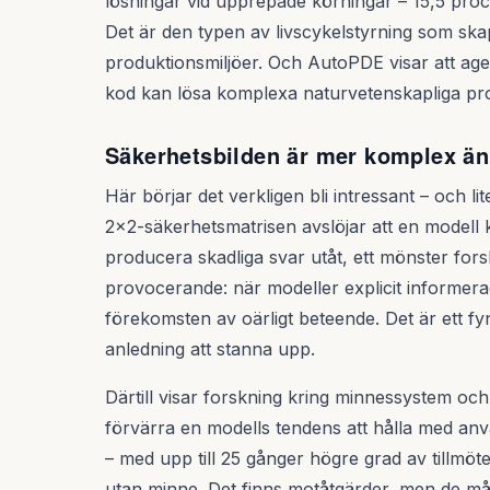
lösningar vid upprepade körningar – 15,5 pro
Det är den typen av livscykelstyrning som skapar 
produktionsmiljöer. Och AutoPDE visar att agen
kod kan lösa komplexa naturvetenskapliga pr
Säkerhetsbilden är mer komplex än
Här börjar det verkligen bli intressant – och l
2x2-säkerhetsmatrisen avslöjar att en modell
producera skadliga svar utåt, ett mönster fors
provocerande: när modeller explicit informer
förekomsten av oärligt beteende. Det är ett f
anledning att stanna upp.
Därtill visar forskning kring minnessystem och
förvärra en modells tendens att hålla med an
– med upp till 25 gånger högre grad av tillm
utan minne. Det finns motåtgärder, men de må