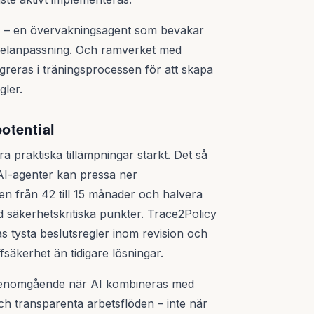
r
– en övervakningsagent som bevakar
r felanpassning. Och ramverket med
tegreras i träningsprocessen för att skapa
gler.
otential
a praktiska tillämpningar starkt. Det så
 AI-agenter kan pressa ner
n från 42 till 15 månader och halvera
d säkerhetskritiska punkter. Trace2Policy
as tysta beslutsregler inom revision och
säkerhet än tidigare lösningar.
 genomgående när AI kombineras med
 och transparenta arbetsflöden – inte när