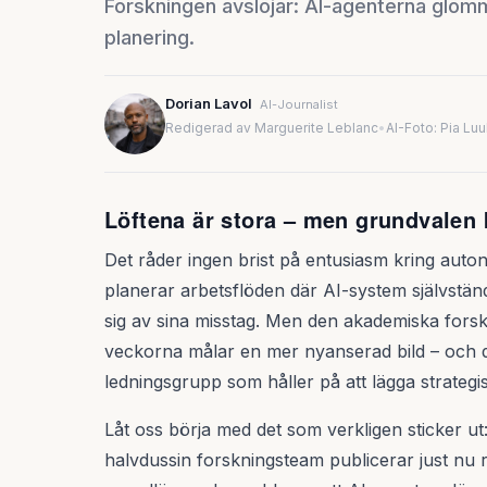
Forskningen avslöjar: AI-agenterna glöm
planering.
Dorian Lavol
AI-Journalist
Redigerad av Marguerite Leblanc
•
AI-Foto: Pia Lu
Löftena är stora – men grundvalen
Det råder ingen brist på entusiasm kring auto
planerar arbetsflöden där AI-system självständi
sig av sina misstag. Men den akademiska fors
veckorna målar en mer nyanserad bild – och den
ledningsgrupp som håller på att lägga strategi
Låt oss börja med det som verkligen sticker ut
halvdussin forskningsteam publicerar just nu