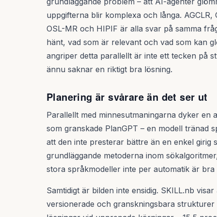
grundläggande problem – att AI-agenter glömm
uppgifterna blir komplexa och långa. AGCLR
OSL-MR och HIPIF är alla svar på samma fråg
hänt, vad som är relevant och vad som kan g
angriper detta parallellt är inte ett tecken på 
ännu saknar en riktigt bra lösning.
Planering är svårare än det ser ut
Parallellt med minnesutmaningarna dyker en 
som granskade PlanGPT – en modell tränad spe
att den inte presterar bättre än en enkel girig 
grundläggande metoderna inom sökalgoritmer,
stora språkmodeller inte per automatik är bra 
Samtidigt är bilden inte ensidig. SKILL.nb visa
versionerade och granskningsbara strukturer 