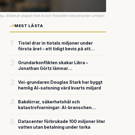
uka
•
Bilden är skapad med AI och föreställer inte personen i artikeln.
MEST LÄSTA
1
Tistel drar in tiotals miljoner under
första året – ett tidigt bevis på att
riskkapitalet söker sig till svensk
försvarsteknik
2
Grundarkonflikten skakar Libra –
Jonathan Görtz lämnar
enhörningsbolaget strax efter
miljardvärderingen
3
Voi-grundaren Douglas Stark har byggt
hemlig AI-satsning värd kvarts miljard
4
Bakdörrar, säkerhetshål och
katastrofvarningar: AI-branschen
bygger snabbare än den säkrar
5
Datacenter förbrukade 100 miljoner liter
vatten utan betalning under torka