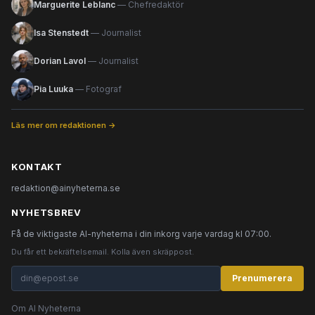
Marguerite Leblanc
— Chefredaktör
Isa Stenstedt
— Journalist
Dorian Lavol
— Journalist
Pia Luuka
— Fotograf
Läs mer om redaktionen →
KONTAKT
redaktion@ainyheterna.se
NYHETSBREV
Få de viktigaste AI-nyheterna i din inkorg varje vardag kl 07:00.
Du får ett bekräftelsemail. Kolla även skräppost.
Prenumerera
Om AI Nyheterna