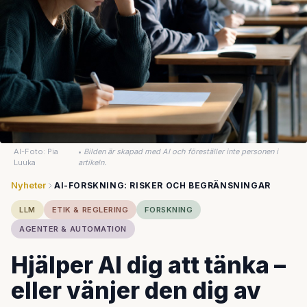
AI-Foto: Pia
•
Bilden är skapad med AI och föreställer inte personen i
Luuka
artikeln.
Nyheter
AI-FORSKNING: RISKER OCH BEGRÄNSNINGAR
LLM
ETIK & REGLERING
FORSKNING
AGENTER & AUTOMATION
Hjälper AI dig att tänka –
eller vänjer den dig av