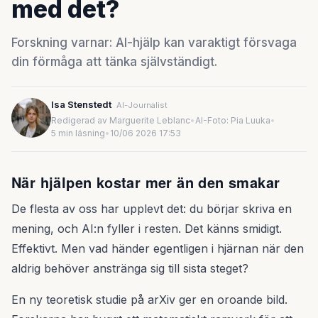
med det?
Forskning varnar: AI-hjälp kan varaktigt försvaga
din förmåga att tänka självständigt.
Isa Stenstedt
AI-Journalist
Redigerad av Marguerite Leblanc
•
AI-Foto: Pia Luuka
•
5 min läsning
•
10/06 2026 17:53
När hjälpen kostar mer än den smakar
De flesta av oss har upplevt det: du börjar skriva en
mening, och AI:n fyller i resten. Det känns smidigt.
Effektivt. Men vad händer egentligen i hjärnan när den
aldrig behöver anstränga sig till sista steget?
En ny teoretisk studie på arXiv ger en oroande bild.