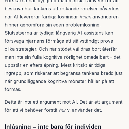
Forskarna har byggt ett matematiskt ramverk för att
beskriva hur tankens utforskande rörelser påverkas
när AI levererar färdiga lösningar
innan
användaren
hinner genomföra sin egen problemlösning.
Slutsatserna är tydliga: långvarig AI-assistans kan
försvaga hjärnans förmåga att självständigt pröva
olika strategier. Och när stödet väl dras bort återfår
man inte sin fulla kognitiva rörlighet omedelbart – det
uppstår en eftersläpning. Mest kritiskt är tidiga
ingrepp, som riskerar att begränsa tankens bredd just
när grundläggande kognitiva mönster håller på att
formas.
Detta är inte ett argument mot AI. Det är ett argument
för att vi behöver förstå
hur
vi använder det.
Inlåsning – inte bara för individen