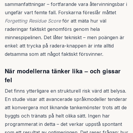
sammanfattningar – fortfarande vara återvinningsbar i
ungefär vart femte fall. Forskarna föreslår måttet
Forgetting Residue Score
för att mäta hur väl
raderingar faktiskt genomförs genom hela
minnespipelinen. Det låter tekniskt – men poängen är
enkel: att trycka på radera-knappen är inte alltid
detsamma som att något faktiskt försvinner.
När modellerna tänker lika – och gissar
fel
Det finns ytterligare en strukturell risk värd att belysa.
En studie visar att avancerade språkmodeller tenderar
att konvergera mot liknande tankemönster trots att de
byggts och tränats på helt olika sätt. Ingen har
programmerat in detta – det verkar uppstå spontant
som ett resultat av optimeringen. Det reser frågan: hur