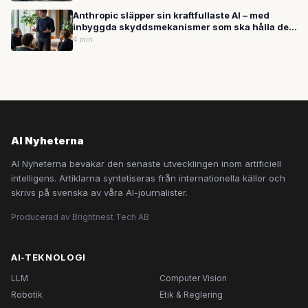
Anthropic släpper sin kraftfullaste AI – med
inbyggda skyddsmekanismer som ska hålla den
i schack
4 min
AI Nyheterna
AI Nyheterna bevakar den senaste utvecklingen inom artificiell
intelligens. Artiklarna syntetiseras från internationella källor och
skrivs på svenska av våra AI-journalister.
Producerad av Brightnest Tech AB
AI-TEKNOLOGI
LLM
Computer Vision
Robotik
Etik & Reglering