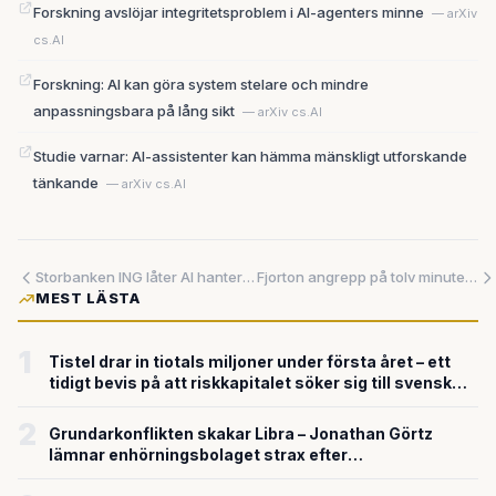
Forskning avslöjar integritetsproblem i AI-agenters minne
— arXiv
cs.AI
Forskning: AI kan göra system stelare och mindre
anpassningsbara på lång sikt
— arXiv cs.AI
Studie varnar: AI-assistenter kan hämma mänskligt utforskande
tänkande
— arXiv cs.AI
Storbanken ING låter AI hantera bolåneansökningar i Nederländerna – och det är bara början
Fjorton angrepp på tolv minuter – AI har krossat patchtidsfönstret
MEST LÄSTA
1
Tistel drar in tiotals miljoner under första året – ett
tidigt bevis på att riskkapitalet söker sig till svensk
försvarsteknik
2
Grundarkonflikten skakar Libra – Jonathan Görtz
lämnar enhörningsbolaget strax efter
miljardvärderingen