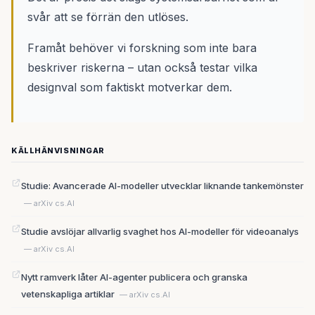
svår att se förrän den utlöses.
Framåt behöver vi forskning som inte bara
beskriver riskerna – utan också testar vilka
designval som faktiskt motverkar dem.
KÄLLHÄNVISNINGAR
Studie: Avancerade AI-modeller utvecklar liknande tankemönster
— arXiv cs.AI
Studie avslöjar allvarlig svaghet hos AI-modeller för videoanalys
— arXiv cs.AI
Nytt ramverk låter AI-agenter publicera och granska
vetenskapliga artiklar
— arXiv cs.AI