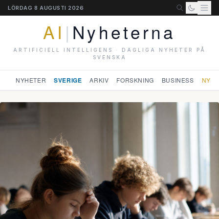
LÖRDAG 8 AUGUSTI 2026
AI
|
Nyheterna
ARTIFICIELL INTELLIGENS · DAGLIGA NYHETER PÅ
SVENSKA
NYHETER
SVERIGE
ARKIV
FORSKNING
BUSINESS
NYHE