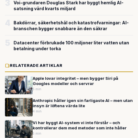
3
Voi-grundaren Douglas Stark har byggt hemlig AI-
satsning värd kvarts miljard
4
Bakdörrar, säkerhetshål och katastrofvarningar: AI-
branschen bygger snabbare än den säkrar
5
Datacenter förbrukade 100 miljoner liter vatten utan
betalning under torka
RELATERADE ARTIKLAR
Apple lovar integritet – men bygger Siri på
Googles modeller och servrar
5 min
Anthropic håller igen sin farligaste AI – men utan
insyn är löftena värda lite
4 min
Vi har byggt AI-system vi inte förstår – och
kontrollerar dem med metoder som inte håller
5 min