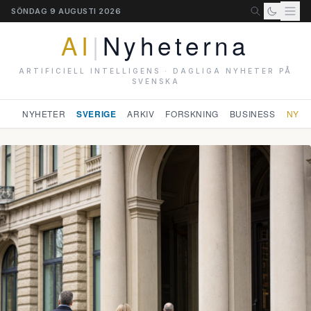
SÖNDAG 9 AUGUSTI 2026
AI
|
Nyheterna
ARTIFICIELL INTELLIGENS · DAGLIGA NYHETER PÅ
SVENSKA
NYHETER
SVERIGE
ARKIV
FORSKNING
BUSINESS
NYHE