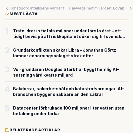
Konstgjord intelligens varnar för sepsis 19 timmar i förväg – men vem får makten över din vård?
Halvvägs mot miljarden: Lovable visar att Sverige är en stormakt inom AI
MEST LÄSTA
1
Tistel drar in tiotals miljoner under första året – ett
tidigt bevis på att riskkapitalet söker sig till svensk
försvarsteknik
2
Grundarkonflikten skakar Libra – Jonathan Görtz
lämnar enhörningsbolaget strax efter
miljardvärderingen
3
Voi-grundaren Douglas Stark har byggt hemlig AI-
satsning värd kvarts miljard
4
Bakdörrar, säkerhetshål och katastrofvarningar: AI-
branschen bygger snabbare än den säkrar
5
Datacenter förbrukade 100 miljoner liter vatten utan
betalning under torka
RELATERADE ARTIKLAR