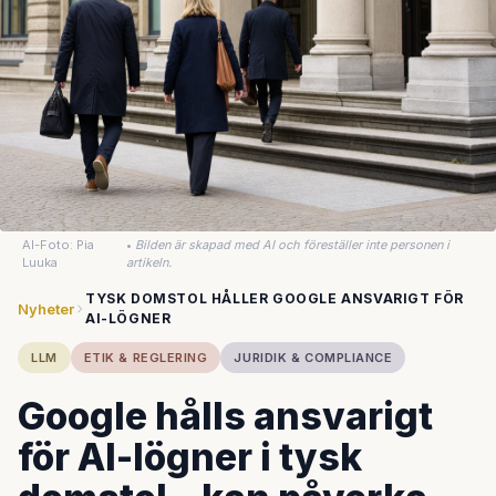
AI-Foto: Pia
•
Bilden är skapad med AI och föreställer inte personen i
Luuka
artikeln.
TYSK DOMSTOL HÅLLER GOOGLE ANSVARIGT FÖR
Nyheter
AI-LÖGNER
LLM
ETIK & REGLERING
JURIDIK & COMPLIANCE
Google hålls ansvarigt
för AI-lögner i tysk