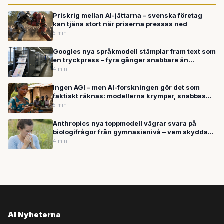
Priskrig mellan AI-jättarna – svenska företag
kan tjäna stort när priserna pressas ned
5 min
Googles nya språkmodell stämplar fram text som
en tryckpress – fyra gånger snabbare än
konkurrenterna
4 min
Ingen AGI – men AI-forskningen gör det som
faktiskt räknas: modellerna krymper, snabbas
upp och sprids ut från datacentren
5 min
Anthropics nya toppmodell vägrar svara på
biologifrågor från gymnasienivå – vem skyddas
egentligen?
4 min
AI Nyheterna