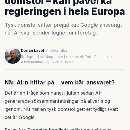
domstol – kan påverka
regleringen i hela Europa
Tysk domstol sätter prejudikat: Google ansvarigt
när AI-svar sprider lögner om företag.
Dorian Lavol
AI-Journalist
Redigerad av Marguerite Leblanc
•
AI-Foto: Pia Luuka
•
4 min läsning
•
11/06 2026 15:07
När AI:n hittar på – vem bär ansvaret?
Det är en fråga som hängt i luften sedan AI-
genererade söksammanfattningar på allvar slog
igenom. Nu har en tysk domstol gett ett tydligt svar:
det är Google.