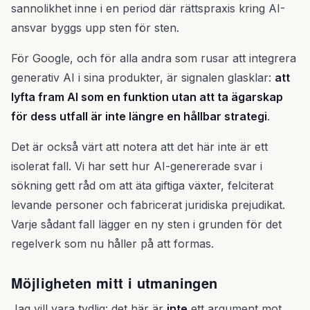
sannolikhet inne i en period där rättspraxis kring AI-
ansvar byggs upp sten för sten.
För Google, och för alla andra som rusar att integrera
generativ AI i sina produkter, är signalen glasklar:
att
lyfta fram AI som en funktion utan att ta ägarskap
för dess utfall är inte längre en hållbar strategi
.
Det är också värt att notera att det här inte är ett
isolerat fall. Vi har sett hur AI-genererade svar i
sökning gett råd om att äta giftiga växter, felciterat
levande personer och fabricerat juridiska prejudikat.
Varje sådant fall lägger en ny sten i grunden för det
regelverk som nu håller på att formas.
Möjligheten mitt i utmaningen
Jag vill vara tydlig: det här är
inte
ett argument mot