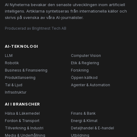
AI Nyheterna bevakar den senaste utvecklingen inom artificiell
intelligens. Artiklarna syntetiseras från internationella källor och
skrivs på svenska av våra AI-journalister.
Producerad av Brightnest Tech AB
AI-TEKNOLOGI
LLM
Computer Vision
Robotik
Etik & Reglering
Business & Finansiering
Forskning
Produktlansering
Öppen källkod
Tal & Ljud
Agenter & Automation
Infrastruktur
AI I BRANSCHER
Hälsa & Läkemedel
Finans & Bank
Fordon & Transport
Energi & Klimat
Tillverkning & Industri
Detaljhandel & E-handel
Media & Underhållning
Utbildning