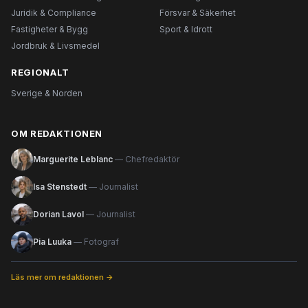
Juridik & Compliance
Försvar & Säkerhet
Fastigheter & Bygg
Sport & Idrott
Jordbruk & Livsmedel
REGIONALT
Sverige & Norden
OM REDAKTIONEN
Marguerite Leblanc
— Chefredaktör
Isa Stenstedt
— Journalist
Dorian Lavol
— Journalist
Pia Luuka
— Fotograf
Läs mer om redaktionen →