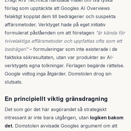
Enligt Ars Technica handlade målet om två tyska
förlag som upptäckte att Googles AI Overviews
felaktigt kopplat dem till bedrägerier och suspekta
affärsmetoder. Verktyget hade på eget initiativ
formulerat påståenden om att företagen
"är kända för
tvivelaktiga affärsmetoder och uppfattas ofta som ett
bedrägeri"
– formuleringar som inte existerade i de
faktiska sökresultaten, utan var produkter av AI-
verktygets egna tolkningar. Förlagen begärde rättelse.
Google vidtog inga åtgärder. Domstolen drog sin
slutsats.
En principiellt viktig gränsdragning
Det som gör det här avgörandet så strategiskt
intressant är inte bara utgången, utan
logiken bakom
det
. Domstolen avvisade Googles argument om att