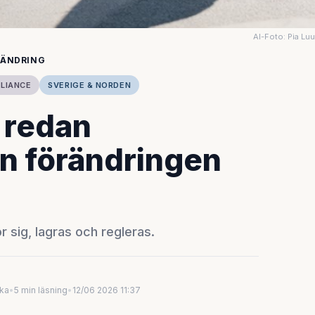
AI-Foto: Pia Lu
RÄNDRING
PLIANCE
SVERIGE & NORDEN
 redan
n förändringen
r sig, lagras och regleras.
uka
•
5 min läsning
•
12/06 2026 11:37