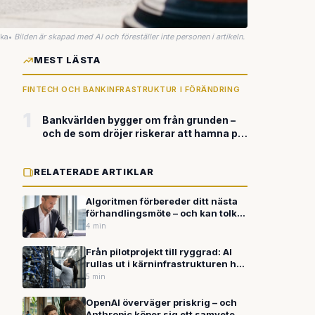
uka
•
Bilden är skapad med AI och föreställer inte personen i artikeln.
MEST LÄSTA
FINTECH OCH BANKINFRASTRUKTUR I FÖRÄNDRING
1
Bankvärlden bygger om från grunden –
och de som dröjer riskerar att hamna på
efterkälken
RELATERADE ARTIKLAR
Algoritmen förbereder ditt nästa
förhandlingsmöte – och kan tolka
finansiella dokument mer
4 min
träffsäkert än standardmetoder
Från pilotprojekt till ryggrad: AI
rullas ut i kärninfrastrukturen hos
företag, myndigheter och
5 min
vårdsektorn
OpenAI överväger priskrig – och
Anthropic köper sig ett samvete