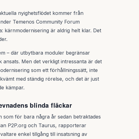
aktuella nyighetsflödet kommer från
 under Temenos Community Forum
: kärnmodernisering är aldrig helt klar. Det
der.
m – där utbytbara moduler begränsar
 ansats. Men det verkligt intressanta är det
dernisering som ett förhållningssätt, inte
ekvämt med ständig rörelse, och det är just
nde kämpar.
levnadens blinda fläckar
ium som för bara några år sedan betraktades
ellan P2P.org och Taurus, rapporterar
valtare enkel tillgång till insatsning av