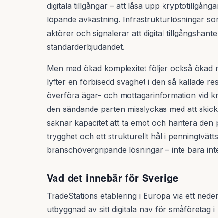
digitala tillgångar – att låsa upp kryptotillgån
löpande avkastning. Infrastrukturlösningar so
aktörer och signalerar att digital tillgångshanter
standarderbjudandet.
Men med ökad komplexitet följer också ökad re
lyfter en förbisedd svaghet i den så kallade res
överföra ägar- och mottagarinformation vid kr
den sändande parten misslyckas med att skicka
saknar kapacitet att ta emot och hantera den p
trygghet och ett strukturellt hål i penningtv
branschövergripande lösningar – inte bara inte
Vad det innebär för Sverige
TradeStations etablering i Europa via ett nede
utbyggnad av sitt digitala nav för småföretag