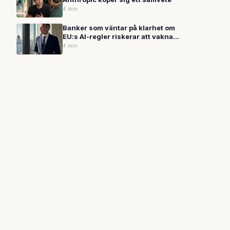
4 min
Banker som väntar på klarhet om
EU:s AI-regler riskerar att vakna
upp försent
4 min