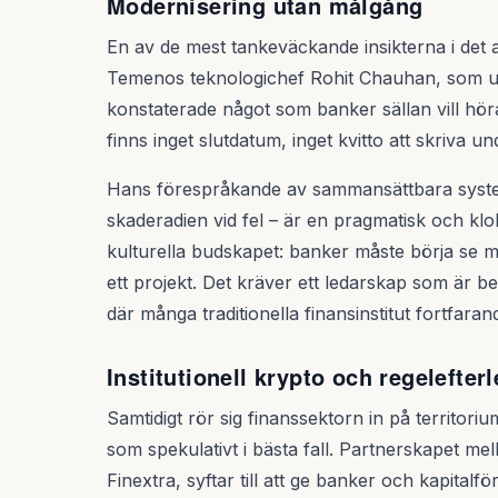
Modernisering utan målgång
En av de mest tankeväckande insikterna i det 
Temenos teknologichef Rohit Chauhan, som
konstaterade något som banker sällan vill höra
finns inget slutdatum, inget kvitto att skriva un
Hans förespråkande av sammansättbara syste
skaderadien vid fel – är en pragmatisk och klok
kulturella budskapet: banker måste börja se mo
ett projekt. Det kräver ett ledarskap som är b
där många traditionella finansinstitut fortfara
Institutionell krypto och regelefter
Samtidigt rör sig finanssektorn in på territor
som spekulativt i bästa fall. Partnerskapet m
Finextra, syftar till att ge banker och kapitalför