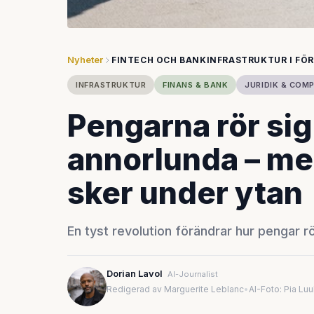
Nyheter
FINTECH OCH BANKINFRASTRUKTUR I FÖ
INFRASTRUKTUR
FINANS & BANK
JURIDIK & COM
Pengarna rör sig
annorlunda – me
sker under ytan
En tyst revolution förändrar hur pengar rö
Dorian Lavol
AI-Journalist
Redigerad av Marguerite Leblanc
•
AI-Foto: Pia Lu