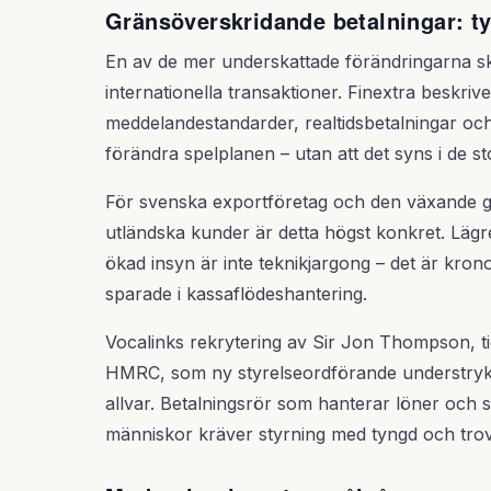
Gränsöverskridande betalningar: 
En av de mer underskattade förändringarna ske
internationella transaktioner. Finextra beskr
meddelandestandarder, realtidsbetalningar oc
förändra spelplanen – utan att det syns i de st
För svenska exportföretag och den växande g
utländska kunder är detta högst konkret. Lägr
ökad insyn är inte teknikjargong – det är kro
sparade i kassaflödeshantering.
Vocalinks rekrytering av Sir Jon Thompson, ti
HMRC, som ny styrelseordförande understryker
allvar. Betalningsrör som hanterar löner och s
människor kräver styrning med tyngd och trov