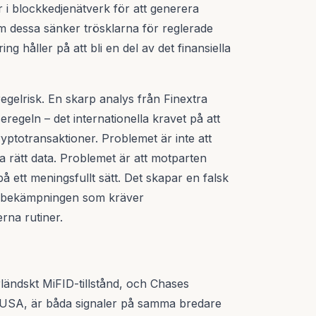
gar i blockkedjenätverk för att generera
m dessa sänker trösklarna för reglerade
ing håller på att bli en del av det finansiella
gelrisk. En skarp analys från Finextra
eregeln – det internationella kravet på att
yptotransaktioner. Problemet är inte att
 rätt data. Problemet är att motparten
å ett meningsfullt sätt. Det skapar en falsk
ättsbekämpningen som kräver
rna rutiner.
rländskt MiFID-tillstånd, och Chases
 i USA, är båda signaler på samma bredare