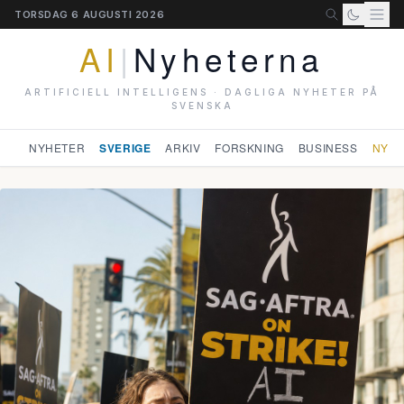
TORSDAG 6 AUGUSTI 2026
AI
|
Nyheterna
ARTIFICIELL INTELLIGENS · DAGLIGA NYHETER PÅ
SVENSKA
NYHETER
SVERIGE
ARKIV
FORSKNING
BUSINESS
NYHE