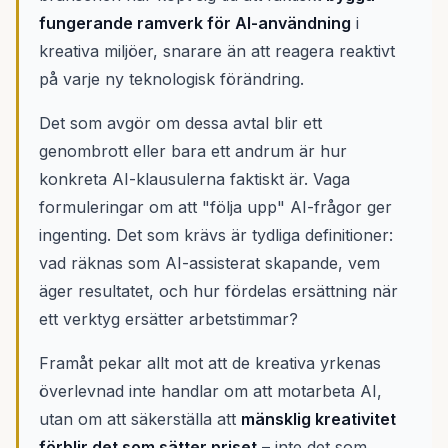
fungerande ramverk för AI-användning
i
kreativa miljöer, snarare än att reagera reaktivt
på varje ny teknologisk förändring.
Det som avgör om dessa avtal blir ett
genombrott eller bara ett andrum är hur
konkreta AI-klausulerna faktiskt är. Vaga
formuleringar om att "följa upp" AI-frågor ger
ingenting. Det som krävs är tydliga definitioner:
vad räknas som AI-assisterat skapande, vem
äger resultatet, och hur fördelas ersättning när
ett verktyg ersätter arbetstimmar?
Framåt pekar allt mot att de kreativa yrkenas
överlevnad inte handlar om att motarbeta AI,
utan om att säkerställa att
mänsklig kreativitet
förblir det som sätter priset
– inte det som