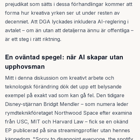
prejudikat som sätts i dessa förhandlingar kommer att
forma hur kreativa yrken ser ut under resten av
decenniet. Att DGA lyckades inkludera AI-reglering i
avtalet – om än utan att detaljerna ännu är offentliga –
är ett steg i rätt riktning.
En oväntad spegel: när AI skapar utan
upphovsman
Mitt i denna diskussion om kreativt arbete och
teknologisk förändring dök det upp ett belysande
exempel på exakt vad som kan gå fel. Den tidigare
Disney-stjärnan Bridgit Mendler – som numera leder
rymdteknikföretaget Northwood Space efter examina
från USC, MIT och Harvard Law – fick se en okänd
EP publicerad på sina streamingprofiler utan hennes
kännedom. "Sorry to disappoint everyone, the spotify