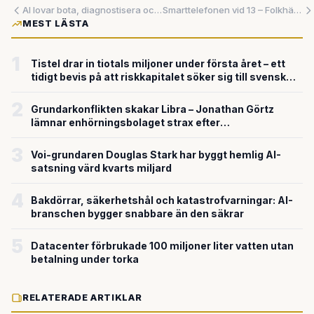
AI lovar bota, diagnostisera och rädda liv — men håller löftena vid närmare granskning?
Smarttelefonen vid 13 – Folkhälsomyndighetens rekommendation för att minska skadligt innehåll, sömnproblem och gängrekrytering
MEST LÄSTA
1
Tistel drar in tiotals miljoner under första året – ett
tidigt bevis på att riskkapitalet söker sig till svensk
försvarsteknik
2
Grundarkonflikten skakar Libra – Jonathan Görtz
lämnar enhörningsbolaget strax efter
miljardvärderingen
3
Voi-grundaren Douglas Stark har byggt hemlig AI-
satsning värd kvarts miljard
4
Bakdörrar, säkerhetshål och katastrofvarningar: AI-
branschen bygger snabbare än den säkrar
5
Datacenter förbrukade 100 miljoner liter vatten utan
betalning under torka
RELATERADE ARTIKLAR