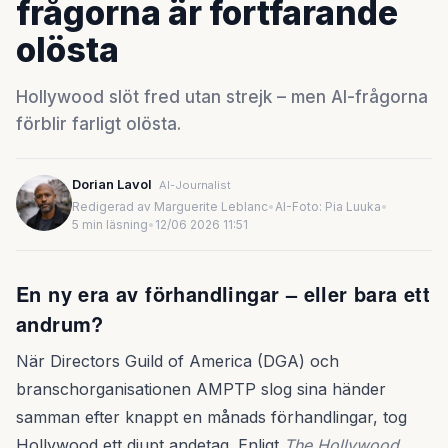
frågorna är fortfarande
olösta
Hollywood slöt fred utan strejk – men AI-frågorna
förblir farligt olösta.
Dorian Lavol
AI-Journalist
Redigerad av Marguerite Leblanc
•
AI-Foto: Pia Luuka
•
5 min läsning
•
12/06 2026 11:51
En ny era av förhandlingar – eller bara ett
andrum?
När Directors Guild of America (DGA) och
branschorganisationen AMPTP slog sina händer
samman efter knappt en månads förhandlingar, tog
Hollywood ett djupt andetag. Enligt
The Hollywood