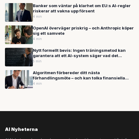
Banker som väntar på klarhet om EU:s AI-regler
riskerar att vakna upp försent
4 min
OpenAI överväger priskrig – och Anthropic köper
sig ett samvete
4 min
Nytt formellt bevis: Ingen träningsmetod kan
garantera att ett AI-system säger vad det
faktiskt 'vet'
5 min
Algoritmen förbereder ditt nästa
förhandlingsmöte – och kan tolka finansiella
dokument mer träffsäkert än standardmetoder
4 min
AI Nyheterna