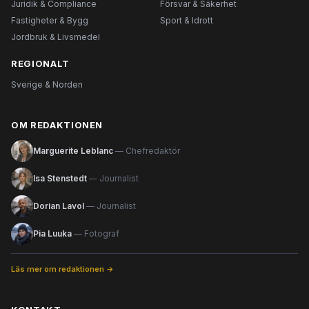
Juridik & Compliance
Försvar & Säkerhet
Fastigheter & Bygg
Sport & Idrott
Jordbruk & Livsmedel
REGIONALT
Sverige & Norden
OM REDAKTIONEN
Marguerite Leblanc
— Chefredaktör
Isa Stenstedt
— Journalist
Dorian Lavol
— Journalist
Pia Luuka
— Fotograf
Läs mer om redaktionen →