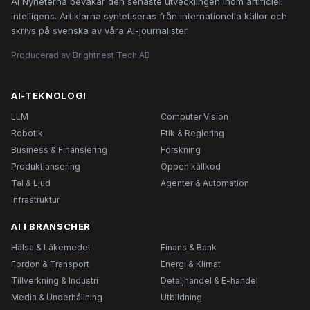
AI Nyheterna bevakar den senaste utvecklingen inom artificiell
intelligens. Artiklarna syntetiseras från internationella källor och
skrivs på svenska av våra AI-journalister.
Producerad av Brightnest Tech AB
AI-TEKNOLOGI
LLM
Computer Vision
Robotik
Etik & Reglering
Business & Finansiering
Forskning
Produktlansering
Öppen källkod
Tal & Ljud
Agenter & Automation
Infrastruktur
AI I BRANSCHER
Hälsa & Läkemedel
Finans & Bank
Fordon & Transport
Energi & Klimat
Tillverkning & Industri
Detaljhandel & E-handel
Media & Underhållning
Utbildning