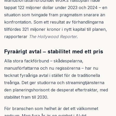
Manusförfattarförbundet WGA:s hälsoplan hade
tappat 122 miljoner dollar under 2023 och 2024 – en
situation som tvingade fram pragmatism snarare än
konfrontation. Som ett resultat av förhandlingarna
tillfördes 321 miljoner kronor i nytt kapital till planen,
rapporterar
The Hollywood Reporter
.
Fyraårigt avtal – stabilitet med ett pris
Alla stora fackförbund – skådespelarna,
manusförfattarna och nu regissörerna – har nu
tecknat fyraåriga avtal i stället för de traditionella
treåriga. Det ger studiorna och streamingtjänsterna
den planeringshorisont de desperat eftertraktar, med
stabilitet fram till 2030.
För branschen som helhet är det ett välkommet
andrum. Men fyra år är en evighet i AI-tid.