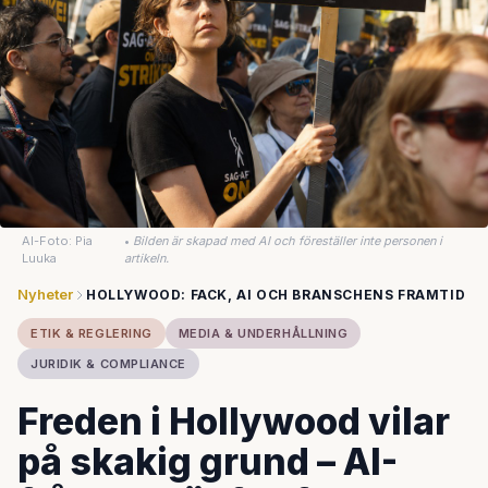
AI-Foto: Pia
•
Bilden är skapad med AI och föreställer inte personen i
Luuka
artikeln.
Nyheter
HOLLYWOOD: FACK, AI OCH BRANSCHENS FRAMTID
ETIK & REGLERING
MEDIA & UNDERHÅLLNING
JURIDIK & COMPLIANCE
Freden i Hollywood vilar
på skakig grund – AI-