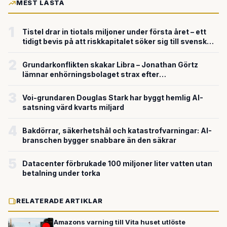
MEST LÄSTA
1
Tistel drar in tiotals miljoner under första året – ett
tidigt bevis på att riskkapitalet söker sig till svensk
försvarsteknik
2
Grundarkonflikten skakar Libra – Jonathan Görtz
lämnar enhörningsbolaget strax efter
miljardvärderingen
3
Voi-grundaren Douglas Stark har byggt hemlig AI-
satsning värd kvarts miljard
4
Bakdörrar, säkerhetshål och katastrofvarningar: AI-
branschen bygger snabbare än den säkrar
5
Datacenter förbrukade 100 miljoner liter vatten utan
betalning under torka
RELATERADE ARTIKLAR
Amazons varning till Vita huset utlöste