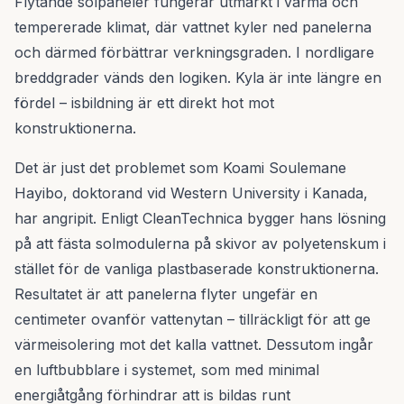
Flytande solpaneler fungerar utmärkt i varma och
tempererade klimat, där vattnet kyler ned panelerna
och därmed förbättrar verkningsgraden. I nordligare
breddgrader vänds den logiken. Kyla är inte längre en
fördel – isbildning är ett direkt hot mot
konstruktionerna.
Det är just det problemet som Koami Soulemane
Hayibo, doktorand vid Western University i Kanada,
har angripit. Enligt CleanTechnica bygger hans lösning
på att fästa solmodulerna på skivor av polyetenskum i
stället för de vanliga plastbaserade konstruktionerna.
Resultatet är att panelerna flyter ungefär en
centimeter ovanför vattenytan – tillräckligt för att ge
värmeisolering mot det kalla vattnet. Dessutom ingår
en luftbubblare i systemet, som med minimal
energiåtgång förhindrar att is bildas runt