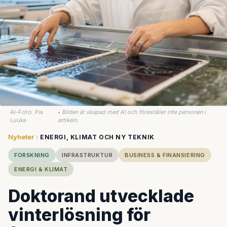
AI-Foto: Pia
•
Bilden är skapad med AI och föreställer inte personen i
Luuka
artikeln.
Nyheter
ENERGI, KLIMAT OCH NY TEKNIK
FORSKNING
INFRASTRUKTUR
BUSINESS & FINANSIERING
ENERGI & KLIMAT
Doktorand utvecklade
vinterlösning för