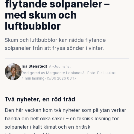
flytande solpaneler –
med skum och
luftbubblor
Skum och luftbubblor kan rädda flytande
solpaneler från att frysa sönder i vinter.
Isa Stenstedt
AI-Journalist
Redigerad av Marguerite Leblanc
•
AI-Foto: Pia Luuka
•
4 min läsning
•
15/06 2026 03:17
Två nyheter, en röd tråd
Den här veckan kom två nyheter som på ytan verkar
handla om helt olika saker – en teknisk lösning för
solpaneler i kallt klimat och en brittisk