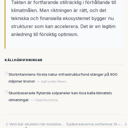
Takten är fortfarande otillräcklig i förhållande till
klimatmålen. Men riktningen är rätt, och det
tekniska och finansiella ekosystemet bygger nu
strukturer som kan accelerera. Det är en legitim
anledning till försiktig optimism.
KÄLLHÄNVISNINGAR
Storbritanniens första natur-infrastrukturfond stänger på 900
miljoner kronor
— AgFunder News
Skumbaserade flytande solpaneler kan lösa kalla klimatets
utmaningar
— CleanTechnica
Vem bär skulden när maskinen gör fel? Självstyrande AI tar över finanssektorn – utan att lagen hänger med
Sydkoreanerna omfamnar AI – medan resten av världen tvekar