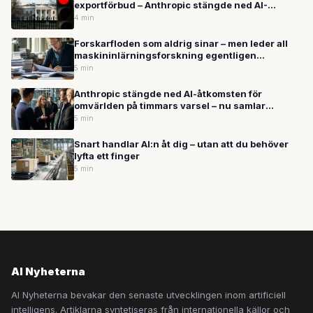
exportförbud – Anthropic stängde ned AI-
modellerna globalt och svenska företag söker
4 min
nödlösningar
Forskarfloden som aldrig sinar – men leder all
maskininlärningsforskning egentligen
någonstans?
5 min
Anthropic stängde ned AI-åtkomsten för
omvärlden på timmars varsel – nu samlar
Sverige sina krafter
5 min
Snart handlar AI:n åt dig – utan att du behöver
lyfta ett finger
5 min
AI Nyheterna
AI Nyheterna bevakar den senaste utvecklingen inom artificiell
intelligens. Artiklarna syntetiseras från internationella källor och