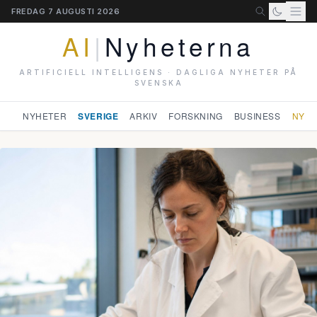
FREDAG 7 AUGUSTI 2026
AI
|
Nyheterna
ARTIFICIELL INTELLIGENS · DAGLIGA NYHETER PÅ
SVENSKA
NYHETER
SVERIGE
ARKIV
FORSKNING
BUSINESS
NYHE