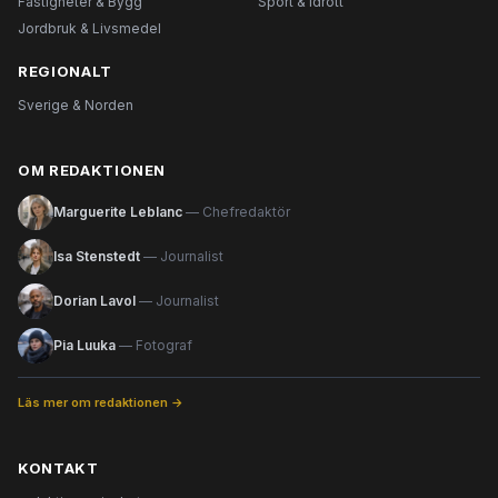
Fastigheter & Bygg
Sport & Idrott
Jordbruk & Livsmedel
REGIONALT
Sverige & Norden
OM REDAKTIONEN
Marguerite Leblanc
— Chefredaktör
Isa Stenstedt
— Journalist
Dorian Lavol
— Journalist
Pia Luuka
— Fotograf
Läs mer om redaktionen →
KONTAKT