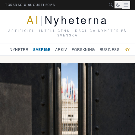
TORSDAG 6 AUGUSTI 2026
AI
|
Nyheterna
ARTIFICIELL INTELLIGENS · DAGLIGA NYHETER PÅ
SVENSKA
NYHETER
SVERIGE
ARKIV
FORSKNING
BUSINESS
NYHE