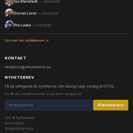
Isa Stenstedt
— Journalist
Dorian Lavol
— Journalist
Pia Luuka
— Fotograf
Läs mer om redaktionen →
KONTAKT
redaktion@ainyheterna.se
NYHETSBREV
Få de viktigaste AI-nyheterna i din inkorg varje vardag kl 07:00.
Du får ett bekräftelsemail. Kolla även skräppost.
Prenumerera
Om AI Nyheterna
Annonsera
Integritetspolicy