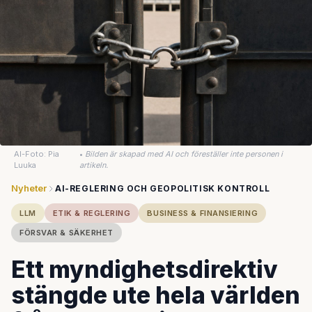
AI-Foto: Pia
•
Bilden är skapad med AI och föreställer inte personen i
Luuka
artikeln.
Nyheter
AI-REGLERING OCH GEOPOLITISK KONTROLL
LLM
ETIK & REGLERING
BUSINESS & FINANSIERING
FÖRSVAR & SÄKERHET
Ett myndighetsdirektiv
stängde ute hela världen