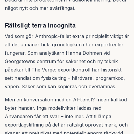
något nytt och mer svårfångat.
Rättsligt terra incognita
Vad som gör Anthropic-fallet extra principiellt viktigt är
att det utmanar hela grundlogiken i hur exportregler
fungerar. Som analytikern Hanna Dohmen vid
Georgetowns centrum för säkerhet och ny teknik
påpekar till The Verge: exportkontroll har historiskt
sett handlat om fysiska ting – hårdvara, programkod,
vapen. Saker som kan kopieras och överlämnas.
Men en konversation med en AI-tjänst? Ingen källkod
byter händer. Inga modellvikter laddas ned.
Användaren får ett svar – inte mer. Att tillämpa
exportlagstiftning på det är rättsligt oprövat mark, och
skapar ett prejudikat med potentiellt enorm räckvidd.