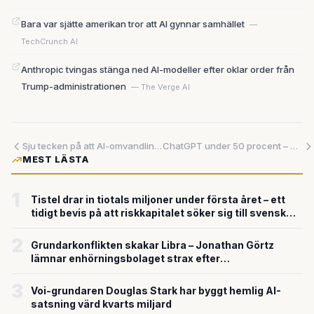
Bara var sjätte amerikan tror att AI gynnar samhället
—
TechCrunch AI
Anthropic tvingas stänga ned AI-modeller efter oklar order från
Trump-administrationen
— The Verge AI
Sju tecken på att AI-omvandlingen redan är ett faktum – inte en framtidsspaning
ChatGPT under 50 procent – Google och Anthropic vinner mark på AI-marknaden
MEST LÄSTA
1
Tistel drar in tiotals miljoner under första året – ett
tidigt bevis på att riskkapitalet söker sig till svensk
försvarsteknik
2
Grundarkonflikten skakar Libra – Jonathan Görtz
lämnar enhörningsbolaget strax efter
miljardvärderingen
3
Voi-grundaren Douglas Stark har byggt hemlig AI-
satsning värd kvarts miljard