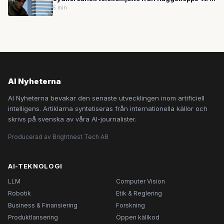
misstankar räcker för att utlösa åtgärder
5 min
AI Nyheterna
AI Nyheterna bevakar den senaste utvecklingen inom artificiell
intelligens. Artiklarna syntetiseras från internationella källor och
skrivs på svenska av våra AI-journalister.
Producerad av Brightnest Tech AB
AI-TEKNOLOGI
LLM
Computer Vision
Robotik
Etik & Reglering
Business & Finansiering
Forskning
Produktlansering
Öppen källkod