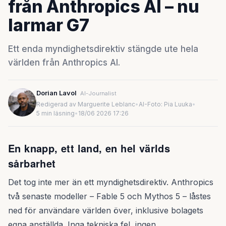
från Anthropics AI – nu
larmar G7
Ett enda myndighetsdirektiv stängde ute hela
världen från Anthropics AI.
Dorian Lavol
AI-Journalist
Redigerad av Marguerite Leblanc
•
AI-Foto: Pia Luuka
•
5 min läsning
•
18/06 2026 17:26
En knapp, ett land, en hel världs
sårbarhet
Det tog inte mer än ett myndighetsdirektiv. Anthropics
två senaste modeller – Fable 5 och Mythos 5 – låstes
ned för användare världen över, inklusive bolagets
egna anställda. Inga tekniska fel, ingen