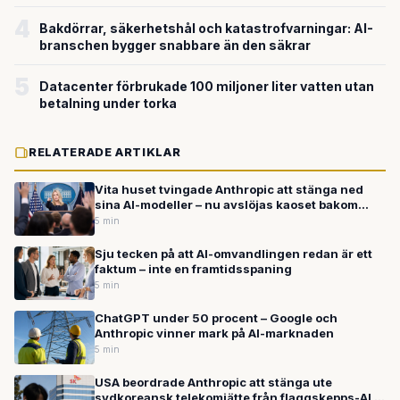
4
Bakdörrar, säkerhetshål och katastrofvarningar: AI-
branschen bygger snabbare än den säkrar
5
Datacenter förbrukade 100 miljoner liter vatten utan
betalning under torka
RELATERADE ARTIKLAR
Vita huset tvingade Anthropic att stänga ned
sina AI-modeller – nu avslöjas kaoset bakom
beslutet
5 min
Sju tecken på att AI-omvandlingen redan är ett
faktum – inte en framtidsspaning
5 min
ChatGPT under 50 procent – Google och
Anthropic vinner mark på AI-marknaden
5 min
USA beordrade Anthropic att stänga ute
sydkoreansk telekomjätte från flaggskepps-AI —