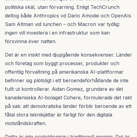
politiska skäl, utan förvarning. Enligt TechCrunch
deltog både Anthropics vd Dario Amodei och OpenAIs
Sam Altman vid lunchen – och Macron var tydlig:
ingen vill investera i en infrastruktur som kan
försvinna över natten.
Det är en insikt med djupgående konsekvenser. Länder
och företag som byggt processer, produkter och
offentlig förvaltning på amerikanska AI-plattformar
befinner sig plötsligt i ett beroendeförhållande de inte
fullt ut kontrollerar. Aidan Gomez, grundare av det
kanadensiska AI-bolaget Cohere, formulerade det rakt
på sak: att demokratiska länder förblir beroende av ett
fåtal stora teknikjättar är farligt för den digitala
motståndskraften.
Detta är inte protektionism i traditionell mening. Det är