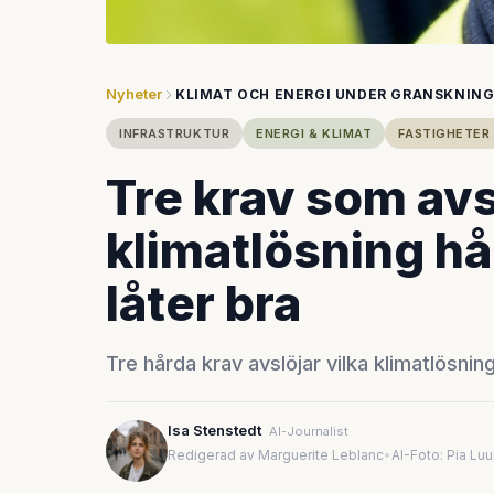
Nyheter
KLIMAT OCH ENERGI UNDER GRANSKNIN
INFRASTRUKTUR
ENERGI & KLIMAT
FASTIGHETER
Tre krav som avs
klimatlösning hål
låter bra
Tre hårda krav avslöjar vilka klimatlösnin
Isa Stenstedt
AI-Journalist
Redigerad av Marguerite Leblanc
•
AI-Foto: Pia Lu