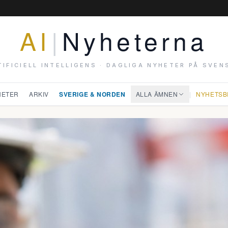
AI
|
Nyheterna
TIFICIELL INTELLIGENS · DAGLIGA NYHETER PÅ SVEN
HETER
ARKIV
SVERIGE & NORDEN
ALLA ÄMNEN
|
NYHETSB