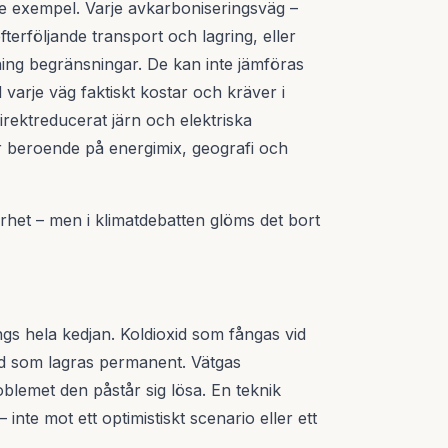
e exempel. Varje avkarboniseringsväg –
fterföljande transport och lagring, eller
ning begränsningar. De kan inte jämföras
varje väg faktiskt kostar och kräver i
irektreducerat järn och elektriska
ar beroende på energimix, geografi och
arhet – men i klimatdebatten glöms det bort
?
gs hela kedjan. Koldioxid som fångas vid
xid som lagras permanent. Vätgas
blemet den påstår sig lösa. En teknik
 inte mot ett optimistiskt scenario eller ett