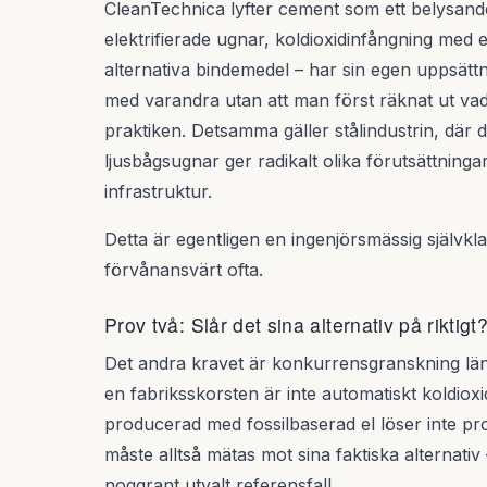
CleanTechnica lyfter cement som ett belysand
elektrifierade ugnar, koldioxidinfångning med e
alternativa bindemedel – har sin egen uppsätt
med varandra utan att man först räknat ut vad 
praktiken. Detsamma gäller stålindustrin, där d
ljusbågsugnar ger radikalt olika förutsättning
infrastruktur.
Detta är egentligen en ingenjörsmässig självkl
förvånansvärt ofta.
Prov två: Slår det sina alternativ på riktigt
Det andra kravet är konkurrensgranskning län
en fabriksskorsten är inte automatiskt koldio
producerad med fossilbaserad el löser inte pro
måste alltså mätas mot sina faktiska alternativ –
noggrant utvalt referensfall.