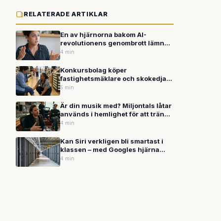
RELATERADE ARTIKLAR
En av hjärnorna bakom AI-
revolutionens genombrott lämnar
Google – för OpenAI
4 min
Konkursbolag köper
fastighetsmäklare och skokedja
byter namn – detaljhandeln söker
5 min
ny identitet
Är din musik med? Miljontals låtar
används i hemlighet för att träna
AI – nu kan du söka själv
4 min
Kan Siri verkligen bli smartast i
klassen – med Googles hjärna
inbyggd?
4 min