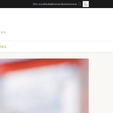
Om oss
Redaktionen
Annonsera
SKA
REV