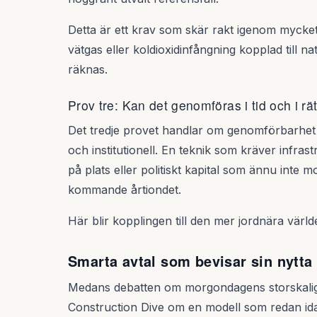
Detta är ett krav som skär rakt igenom mycke
vätgas eller koldioxidinfångning kopplad till 
räknas.
Prov tre: Kan det genomföras i tid och i rä
Det tredje provet handlar om genomförbarhet 
och institutionell. En teknik som kräver infras
på plats eller politiskt kapital som ännu inte mo
kommande årtiondet.
Här blir kopplingen till den mer jordnära värl
Smarta avtal som bevisar sin nytta 
Medans debatten om morgondagens storskaliga
Construction Dive om en modell som redan idag