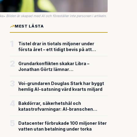
uka
•
Bilden är skapad med AI och föreställer inte personen i artikeln.
MEST LÄSTA
1
Tistel drar in tiotals miljoner under
första året – ett tidigt bevis på att
riskkapitalet söker sig till svensk
försvarsteknik
2
Grundarkonflikten skakar Libra –
Jonathan Görtz lämnar
enhörningsbolaget strax efter
miljardvärderingen
3
Voi-grundaren Douglas Stark har byggt
hemlig AI-satsning värd kvarts miljard
4
Bakdörrar, säkerhetshål och
katastrofvarningar: AI-branschen
bygger snabbare än den säkrar
5
Datacenter förbrukade 100 miljoner liter
vatten utan betalning under torka