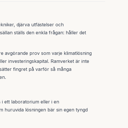
ekniker, djärva utfästelser och
ällan ställs den enkla frågan: håller det
tre avgörande prov som varje klimatlösning
ller investeringskapital. Ramverket är inte
t sätter fingret på varför så många
en.
i ett laboratorium eller i en
om huruvida lösningen bär sin egen tyngd