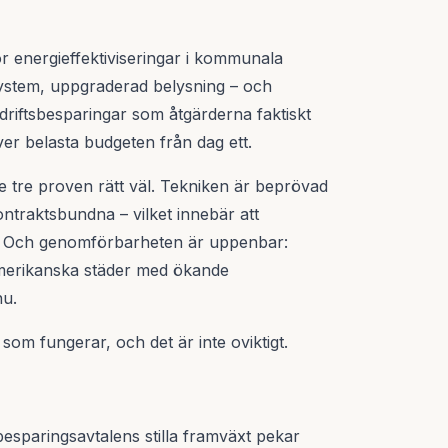
r energieffektiviseringar i kommunala
rsystem, uppgraderad belysning – och
riftsbesparingar som åtgärderna faktiskt
er belasta budgeten från dag ett.
de tre proven rätt väl. Tekniken är beprövad
ntraktsbundna – vilket innebär att
n. Och genomförbarheten är uppenbar:
merikanska städer med ökande
nu.
som fungerar, och det är inte oviktigt.
esparingsavtalens stilla framväxt pekar