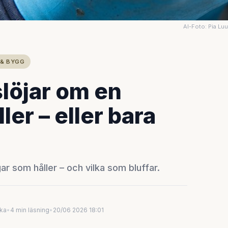
AI-Foto: Pia Lu
G
 & BYGG
löjar om en
ler – eller bara
gar som håller – och vilka som bluffar.
uka
•
4 min läsning
•
20/06 2026 18:01