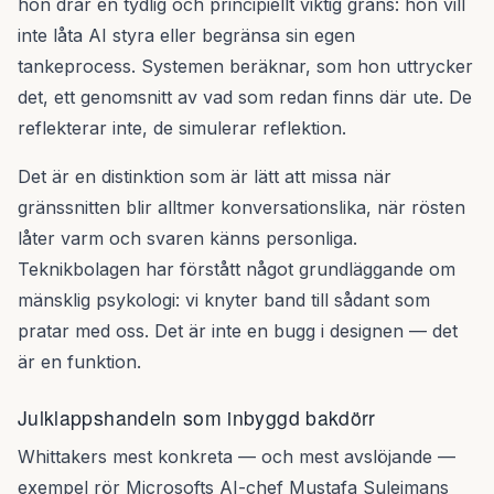
hon drar en tydlig och principiellt viktig gräns: hon vill
inte låta AI styra eller begränsa sin egen
tankeprocess. Systemen beräknar, som hon uttrycker
det, ett genomsnitt av vad som redan finns där ute. De
reflekterar inte, de simulerar reflektion.
Det är en distinktion som är lätt att missa när
gränssnitten blir alltmer konversationslika, när rösten
låter varm och svaren känns personliga.
Teknikbolagen har förstått något grundläggande om
mänsklig psykologi: vi knyter band till sådant som
pratar med oss. Det är inte en bugg i designen — det
är en funktion.
Julklappshandeln som inbyggd bakdörr
Whittakers mest konkreta — och mest avslöjande —
exempel rör Microsofts AI-chef Mustafa Sulejmans