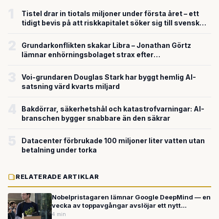
1
Tistel drar in tiotals miljoner under första året – ett
tidigt bevis på att riskkapitalet söker sig till svensk
försvarsteknik
2
Grundarkonflikten skakar Libra – Jonathan Görtz
lämnar enhörningsbolaget strax efter
miljardvärderingen
3
Voi-grundaren Douglas Stark har byggt hemlig AI-
satsning värd kvarts miljard
4
Bakdörrar, säkerhetshål och katastrofvarningar: AI-
branschen bygger snabbare än den säkrar
5
Datacenter förbrukade 100 miljoner liter vatten utan
betalning under torka
RELATERADE ARTIKLAR
Nobelpristagaren lämnar Google DeepMind — en
vecka av toppavgångar avslöjar ett nytt
maktspel om AI-talangerna
4 min