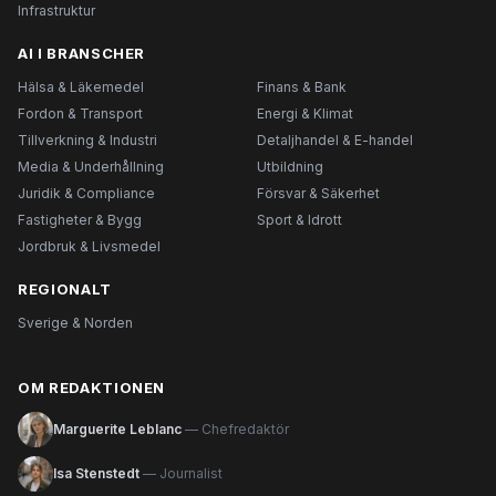
Infrastruktur
AI I BRANSCHER
Hälsa & Läkemedel
Finans & Bank
Fordon & Transport
Energi & Klimat
Tillverkning & Industri
Detaljhandel & E-handel
Media & Underhållning
Utbildning
Juridik & Compliance
Försvar & Säkerhet
Fastigheter & Bygg
Sport & Idrott
Jordbruk & Livsmedel
REGIONALT
Sverige & Norden
OM REDAKTIONEN
Marguerite Leblanc
— Chefredaktör
Isa Stenstedt
— Journalist