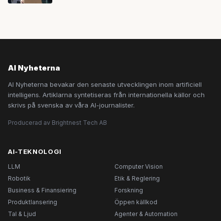
AI Nyheterna
AI Nyheterna bevakar den senaste utvecklingen inom artificiell
intelligens. Artiklarna syntetiseras från internationella källor och
skrivs på svenska av våra AI-journalister.
Producerad av Brightnest Tech AB
AI-TEKNOLOGI
LLM
Computer Vision
Robotik
Etik & Reglering
Business & Finansiering
Forskning
Produktlansering
Öppen källkod
Tal & Ljud
Agenter & Automation