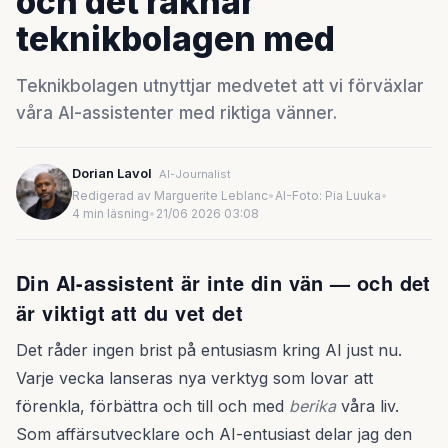
och det räknar
teknikbolagen med
Teknikbolagen utnyttjar medvetet att vi förväxlar
våra AI-assistenter med riktiga vänner.
Dorian Lavol
AI-Journalist
Redigerad av Marguerite Leblanc
•
AI-Foto: Pia Luuka
•
4 min läsning
•
21/06 2026 03:08
Din AI-assistent är inte din vän — och det
är viktigt att du vet det
Det råder ingen brist på entusiasm kring AI just nu.
Varje vecka lanseras nya verktyg som lovar att
förenkla, förbättra och till och med
berika
våra liv.
Som affärsutvecklare och AI-entusiast delar jag den