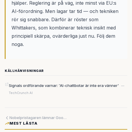
hjälper. Reglering är på väg, inte minst via EU:s
AI-förordning. Men lagar tar tid — och tekniken
rör sig snabbare. Därför är röster som
Whittakers, som kombinerar teknisk insikt med
principiell skärpa, ovärderliga just nu. Följ dem
noga.
KÄLLHÄNVISNINGAR
Signals ordförande varnar: 'AI-chattbotar är inte era vänner'
—
TechCrunch AI
Nobelpristagaren lämnar Google DeepMind — en vecka av toppavgångar avslöjar ett nytt maktspel om AI-talangerna
MEST LÄSTA