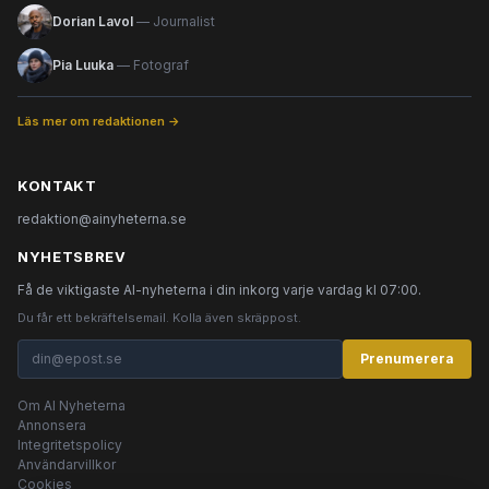
Dorian Lavol
— Journalist
Pia Luuka
— Fotograf
Läs mer om redaktionen →
KONTAKT
redaktion@ainyheterna.se
NYHETSBREV
Få de viktigaste AI-nyheterna i din inkorg varje vardag kl 07:00.
Du får ett bekräftelsemail. Kolla även skräppost.
Prenumerera
Om AI Nyheterna
Annonsera
Integritetspolicy
Användarvillkor
Cookies