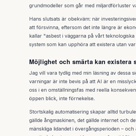
grundmodeller som går med miljardförluster v
Hans slutsats är obekväm: när investeringsive
att försvinna, eftersom det inte längre är eko
kallar "asbest i väggarna på vårt teknologisk
system som kan upphöra att existera utan var
Möjlighet och smärta kan existera 
Jag vill vara tydlig med min läsning av dessa
varningar är inte bevis på att AI är en misslyc
oss i en omställningsfas med reella konsekve
öppen blick, inte förnekelse.
Stortskalig automatisering skapar alltid turbu
gällde ångmaskinen, det gällde internet och de
mänskliga lidandet i övergångsperioden – och at