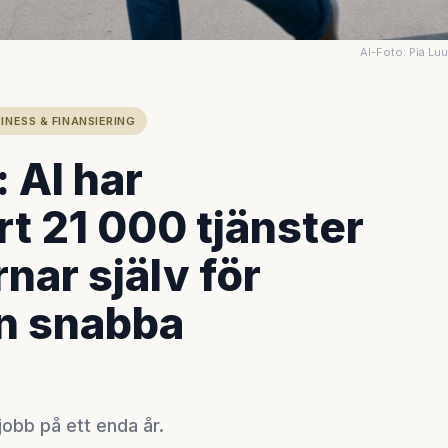
AI-Foto: Pia Lu
INESS & FINANSIERING
 AI har
rt 21 000 tjänster
nar själv för
n snabba
jobb på ett enda år.