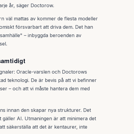
arje år, säger Doctorow.
rn väl mattas av kommer de flesta modeller
nomiskt försvarbart att driva dem. Det han
a samhälle" – inbyggda beroenden av
sel.
samtidigt
 signaler: Oracle-varslen och Doctorows
kad teknologi. De är bevis på att vi befinner
nser – och att vi måste hantera dem med
lens innan den skapar nya strukturer. Det
t gäller AI. Utmaningen är att minimera det
t säkerställa att det är kentaurer, inte