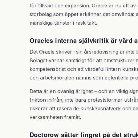
för tillväxt och expansion. Oracle är nu ett av
storbolag som öppet erkänner det omvända: au
mänskliga tjänster i rask takt.
Oracles interna självkritik är värd a
Det Oracle skriver i sin årsredovisning är inte 
Bolaget varnar samtidigt för att omstruktureringe
kompetensbrist och att värdefull intern kuns
och arbetsmoralen nämns som potentiella p
Detta är en ovanlig ärlighet – och en viktig s
friktion inifrån, inte bara proteststormar utifr
riskerar att rasera de kunskapsnätverk och de
verksamheten framåt.
Doctorow sätter fingret på det stru