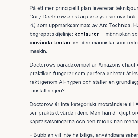
På ett mer principiellt plan levererar teknikjou
Cory Doctorow en skarp analys i sin nya bok
AI
, som uppmärksammats av Ars Technica. Ha
begreppsskiljelinje:
kentauren
– människan som
omvända kentauren
, den människa som reducer
maskin.
Doctorows paradexempel är Amazons chauffö
praktiken fungerar som perifera enheter åt le
rakt igenom AI-hypen och ställer en grundläg
omställningen?
Doctorow är inte kategoriskt motståndare till
ser praktiskt värde i dem. Men han är djupt o
kapitalsatsningarna och den retorik han menar 
– Bubblan vill inte ha billiga, användbara sake