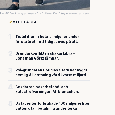
uka
•
Bilden är skapad med AI och föreställer inte personen i artikeln.
MEST LÄSTA
1
Tistel drar in tiotals miljoner under
första året – ett tidigt bevis på att
riskkapitalet söker sig till svensk
försvarsteknik
2
Grundarkonflikten skakar Libra –
Jonathan Görtz lämnar
enhörningsbolaget strax efter
miljardvärderingen
3
Voi-grundaren Douglas Stark har byggt
hemlig AI-satsning värd kvarts miljard
4
Bakdörrar, säkerhetshål och
katastrofvarningar: AI-branschen
bygger snabbare än den säkrar
5
Datacenter förbrukade 100 miljoner liter
vatten utan betalning under torka