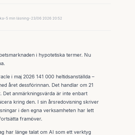
uka
•
5 min läsning
•
23/06 2026 20:52
arbetsmarknaden i hypotetiska termer. Nu
na.
acle i maj 2026 141 000 heltidsanställda –
ed året dessförinnan. Det handlar om 21
r. Det anmärkningsvärda är inte enbart
icera kring den. I sin årsredovisning skriver
lösningar i den egna verksamheten har lett
fortsätta framöver.
olag har länge talat om AI som ett verktyg