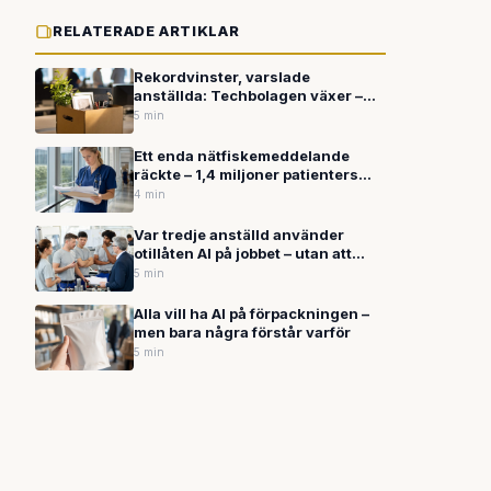
RELATERADE ARTIKLAR
Rekordvinster, varslade
anställda: Techbolagen växer –
men personalstyrkan krymper när
5 min
AI tar över arbetsuppgifter
Ett enda nätfiskemeddelande
räckte – 1,4 miljoner patienters
uppgifter röjdes samtidigt som
4 min
experter varnar för AI-driven
cyberbrottslighet
Var tredje anställd använder
otillåten AI på jobbet – utan att
inse riskerna
5 min
Alla vill ha AI på förpackningen –
men bara några förstår varför
5 min