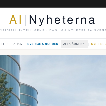
AI
|
Nyheterna
TIFICIELL INTELLIGENS · DAGLIGA NYHETER PÅ SVEN
HETER
ARKIV
SVERIGE & NORDEN
ALLA ÄMNEN
|
NYHETSB