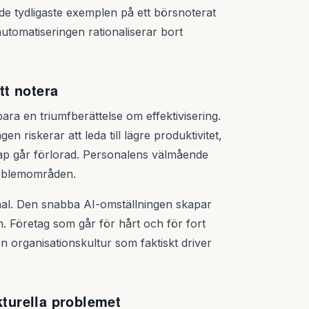
 de tydligaste exemplen på ett börsnoterat
tomatiseringen rationaliserar bort
tt notera
bara en triumfberättelse om effektivisering.
n riskerar att leda till lägre produktivitet,
kap går förlorad. Personalens välmående
roblemområden.
ignal. Den snabba AI-omställningen skapar
ån. Företag som går för hårt och för fort
n organisationskultur som faktiskt driver
kturella problemet