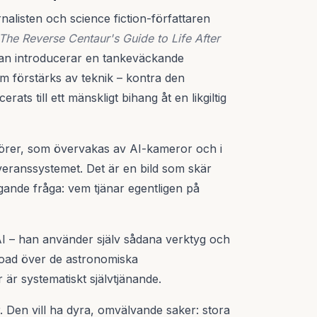
rnalisten och science fiction-författaren
The Reverse Centaur's Guide to Life After
n introducerar en tankeväckande
 förstärks av teknik – kontra den
ats till ett mänskligt bihang åt en likgiltig
rer, som övervakas av AI-kameror och i
veranssystemet. Det är en bild som skär
gande fråga: vem tjänar egentligen på
 AI – han använder själv sådana verktyg och
road över de astronomiska
är systematiskt självtjänande.
r. Den vill ha dyra, omvälvande saker: stora