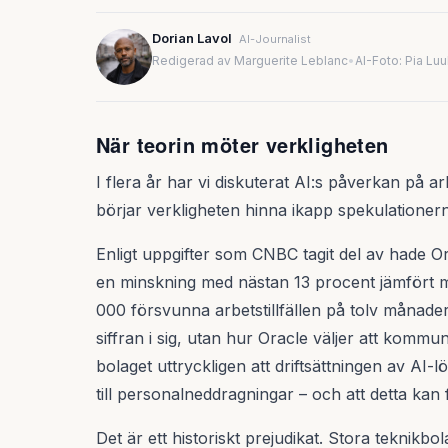
Dorian Lavol
AI-Journalist
Redigerad av Marguerite Leblanc
•
AI-Foto: Pia Lu
När teorin möter verkligheten
I flera år har vi diskuterat AI:s påverkan på 
börjar verkligheten hinna ikapp spekulationer
Enligt uppgifter som CNBC tagit del av hade Or
en minskning med nästan 13 procent jämfört m
000 försvunna arbetstillfällen på tolv månade
siffran i sig, utan hur Oracle väljer att kommun
bolaget uttryckligen att driftsättningen av AI-
till personalneddragningar – och att detta kan 
Det är ett historiskt prejudikat. Stora teknikb