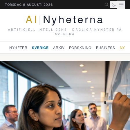
TORSDAG 6 AUGUSTI 2026
AI
|
Nyheterna
ARTIFICIELL INTELLIGENS · DAGLIGA NYHETER PÅ
SVENSKA
NYHETER
SVERIGE
ARKIV
FORSKNING
BUSINESS
NYHE