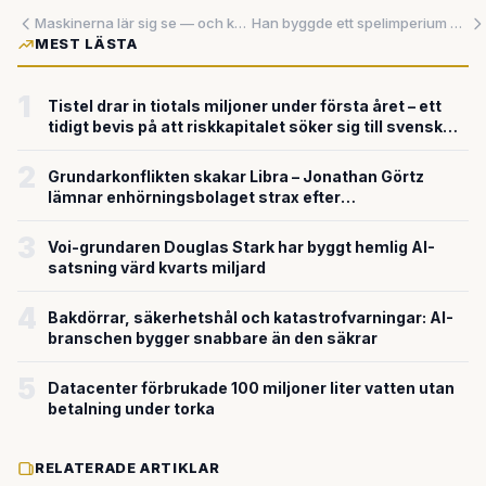
Maskinerna lär sig se — och kampen om framtidens fabriksgolv har börjat på allvar
Han byggde ett spelimperium med sina bröder – nu är Ubisoft-grundaren Claude Guillemot död
MEST LÄSTA
1
Tistel drar in tiotals miljoner under första året – ett
tidigt bevis på att riskkapitalet söker sig till svensk
försvarsteknik
2
Grundarkonflikten skakar Libra – Jonathan Görtz
lämnar enhörningsbolaget strax efter
miljardvärderingen
3
Voi-grundaren Douglas Stark har byggt hemlig AI-
satsning värd kvarts miljard
4
Bakdörrar, säkerhetshål och katastrofvarningar: AI-
branschen bygger snabbare än den säkrar
5
Datacenter förbrukade 100 miljoner liter vatten utan
betalning under torka
RELATERADE ARTIKLAR