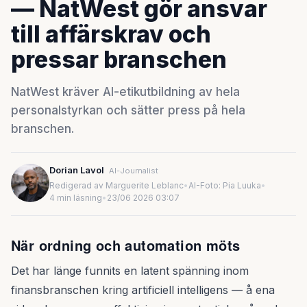
— NatWest gör ansvar
till affärskrav och
pressar branschen
NatWest kräver AI-etikutbildning av hela
personalstyrkan och sätter press på hela
branschen.
Dorian Lavol
AI-Journalist
Redigerad av Marguerite Leblanc
•
AI-Foto: Pia Luuka
•
4 min läsning
•
23/06 2026 03:07
När ordning och automation möts
Det har länge funnits en latent spänning inom
finansbranschen kring artificiell intelligens — å ena