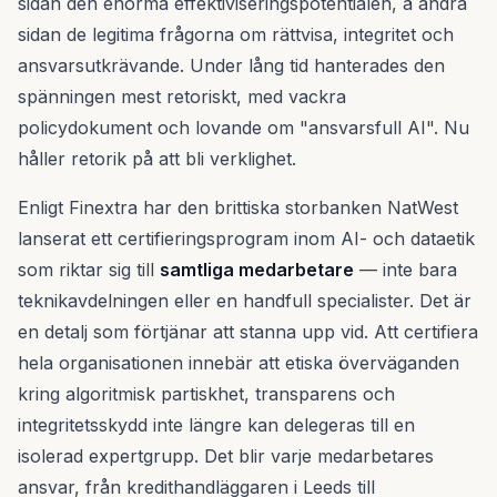
sidan den enorma effektiviseringspotentialen, å andra
sidan de legitima frågorna om rättvisa, integritet och
ansvarsutkrävande. Under lång tid hanterades den
spänningen mest retoriskt, med vackra
policydokument och lovande om "ansvarsfull AI". Nu
håller retorik på att bli verklighet.
Enligt Finextra har den brittiska storbanken NatWest
lanserat ett certifieringsprogram inom AI- och dataetik
som riktar sig till
samtliga medarbetare
— inte bara
teknikavdelningen eller en handfull specialister. Det är
en detalj som förtjänar att stanna upp vid. Att certifiera
hela organisationen innebär att etiska överväganden
kring algoritmisk partiskhet, transparens och
integritetsskydd inte längre kan delegeras till en
isolerad expertgrupp. Det blir varje medarbetares
ansvar, från kredithandläggaren i Leeds till