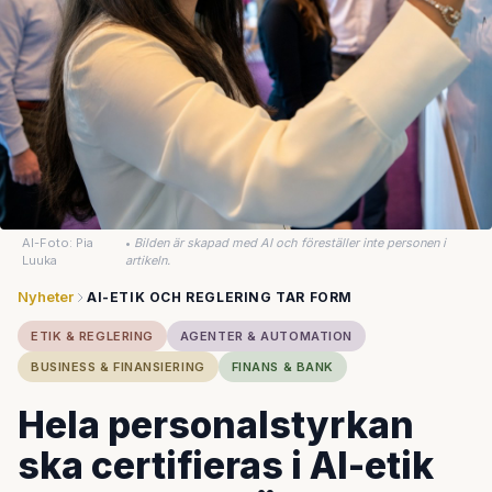
AI-Foto: Pia
•
Bilden är skapad med AI och föreställer inte personen i
Luuka
artikeln.
Nyheter
AI-ETIK OCH REGLERING TAR FORM
ETIK & REGLERING
AGENTER & AUTOMATION
BUSINESS & FINANSIERING
FINANS & BANK
Hela personalstyrkan
ska certifieras i AI-etik