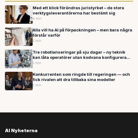
Med ett klick förändras juristyrket – de stora
verktygsleverantörerna har bestämt sig
4 min
Alla vill ha AI på förpackningen – men bara några
förstår varför
5 min
Tre robotlanseringar på sju dagar – ny teknik
kan låta operatörer utan kodvana konfigurera
industrirobotar
5 min
Konkurrenten som ringde till regeringen — och
fick rivalen att dra tillbaka sina modeller
5 min
AI Nyheterna