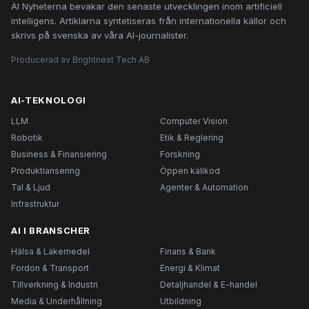
AI Nyheterna bevakar den senaste utvecklingen inom artificiell
intelligens. Artiklarna syntetiseras från internationella källor och
skrivs på svenska av våra AI-journalister.
Producerad av Brightnest Tech AB
AI-TEKNOLOGI
LLM
Computer Vision
Robotik
Etik & Reglering
Business & Finansiering
Forskning
Produktlansering
Öppen källkod
Tal & Ljud
Agenter & Automation
Infrastruktur
AI I BRANSCHER
Hälsa & Läkemedel
Finans & Bank
Fordon & Transport
Energi & Klimat
Tillverkning & Industri
Detaljhandel & E-handel
Media & Underhållning
Utbildning