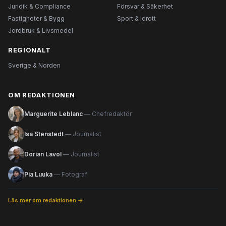
Juridik & Compliance
Försvar & Säkerhet
Fastigheter & Bygg
Sport & Idrott
Jordbruk & Livsmedel
REGIONALT
Sverige & Norden
OM REDAKTIONEN
Marguerite Leblanc
— Chefredaktör
Isa Stenstedt
— Journalist
Dorian Lavol
— Journalist
Pia Luuka
— Fotograf
Läs mer om redaktionen →