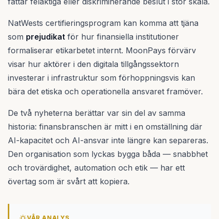
fattar felaktiga eller diskriminerande beslut i stor skala.
NatWests certifieringsprogram kan komma att tjäna
som
prejudikat
för hur finansiella institutioner
formaliserar etikarbetet internt. MoonPays förvärv
visar hur aktörer i den digitala tillgångssektorn
investerar i infrastruktur som förhoppningsvis kan
bära det etiska och operationella ansvaret framöver.
De två nyheterna berättar var sin del av samma
historia: finansbranschen är mitt i en omställning där
AI-kapacitet och AI-ansvar inte längre kan separeras.
Den organisation som lyckas bygga båda — snabbhet
och trovärdighet, automation och etik — har ett
övertag som är svårt att kopiera.
VÅR ANALYS