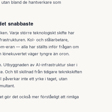
ut, utan bland de hantverkare som
 det snabbaste
n. Varje större teknologiskt skifte har
rastrukturen. Kol- och stålarbetare,
m-eran — alla har ställts inför frågan om
om lönekuvertet väger tyngre än oron.
. Utbyggnaden av AI-infrastruktur sker i
 Och till skillnad från tidigare teknikskiften
åverkar inte ett yrke i taget, utan
multant.
t gör det också mer förståeligt att rimliga