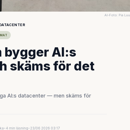
AI-Foto: Pia Lu
 DATACENTER
IMAT
 bygger AI:s
 skäms för det
ygga AI:s datacenter — men skäms för
uka
•
4 min läsning
•
23/06 2026 03:17