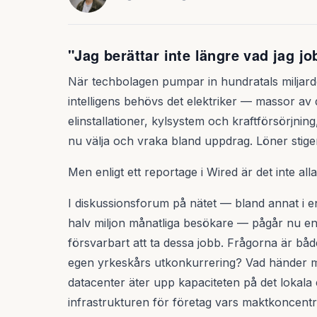
"Jag berättar inte längre vad jag j
När techbolagen pumpar in hundratals miljarder 
intelligens behövs det elektriker — massor 
elinstallationer, kylsystem och kraftförsörjnin
nu välja och vraka bland uppdrag. Löner stiger
Men enligt ett reportage i Wired är det inte all
I diskussionsforum på nätet — bland annat i e
halv miljon månatliga besökare — pågår nu en
försvarbart att ta dessa jobb. Frågorna är både
egen yrkeskårs utkonkurrering? Vad händer me
datacenter äter upp kapaciteten på det lokala e
infrastrukturen för företag vars maktkoncentr