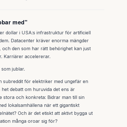
obbar med"
dollar i USA:s infrastruktur för artificiell
av dem. Datacenter kräver enorma mängder
g, och den som har rätt behörighet kan just
. Karriärer accelererar.
a som jublar.
n subreddit för elektriker med ungefär en
 het debatt om huruvida det ens är
 stora och konkreta: Bidrar man till sin
d lokalsamhällena när ett gigantiskt
lnätet? Och är det etiskt att aktivt bygga ut
ation många oroar sig för?