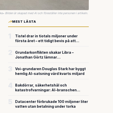
uka
•
Bilden är skapad med AI och föreställer inte personen i artikeln.
MEST LÄSTA
1
Tistel drar in tiotals miljoner under
första året – ett tidigt bevis på att
riskkapitalet söker sig till svensk
försvarsteknik
2
Grundarkonflikten skakar Libra –
Jonathan Görtz lämnar
enhörningsbolaget strax efter
miljardvärderingen
3
Voi-grundaren Douglas Stark har byggt
hemlig AI-satsning värd kvarts miljard
4
Bakdörrar, säkerhetshål och
katastrofvarningar: AI-branschen
bygger snabbare än den säkrar
5
Datacenter förbrukade 100 miljoner liter
vatten utan betalning under torka