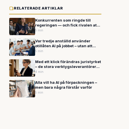
RELATERADE ARTIKLAR
Konkurrenten som ringde till
regeringen — och fick rivalen att
dra tillbaka sina modeller
5 min
Var tredje anställd använder
otillåten AI på jobbet – utan att
inse riskerna
5 min
Med ett klick förändras juristyrket
– de stora verktygsleverantörerna
har bestämt sig
4 min
Alla vill ha AI på förpackningen –
men bara några förstår varför
5 min