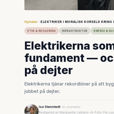
Nyheter
ELEKTRIKER I MORALISK KORSELD KRING
ETIK & REGLERING
INFRASTRUKTUR
ENERGI & KL
Elektrikerna som
fundament — och
på dejter
Elektrikerna tjänar rekordlöner på att b
jobbet på dejter.
Isa Stenstedt
AI-Journalist
Redigerad av Marguerite Leblanc
•
AI-Foto: Pia Lu