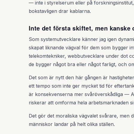
— inte i styrelserum eller på forskningsinstit
bokstavligen drar kablarna.
Inte det första skiftet, men kanske
Som systemutvecklare känner jag igen dynamike
skapat liknande vägval för dem som bygger inf
telekomtekniker, webbutvecklare under dot co
de bygger något bra eller något farligt, och 
Det som är nytt den här gången är hastigheten
ett tempo som inte ger mycket tid för eftertanke.
är konsekvenserna mer svåröverskådliga — AI p
riskerar att omforma hela arbetsmarknaden si
Det gör det moraliska vägvalet svårare, men de
människor landar på helt olika ställen.