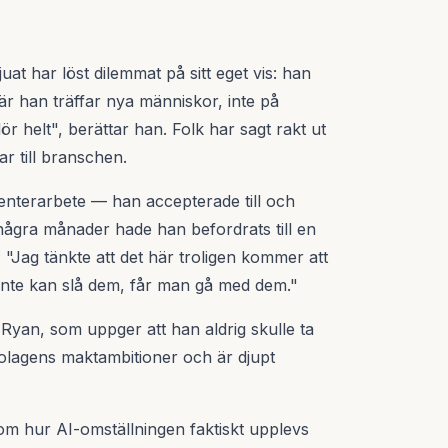
uat har löst dilemmat på sitt eget vis: han
när han träffar nya människor, inte på
ör helt", berättar han. Folk har sagt rakt ut
ar till branschen.
tacenterarbete — han accepterade till och
några månader hade han befordrats till en
"Jag tänkte att det här troligen kommer att
 inte kan slå dem, får man gå med dem."
m Ryan, som uppger att han aldrig skulle ta
bolagens maktambitioner och är djupt
om hur AI-omställningen faktiskt upplevs