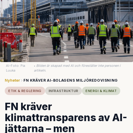
AI-Foto: Pia
•
Bilden är skapad med AI och föreställer inte personen i
Luuka
artikeln.
Nyheter
FN KRÄVER AI-BOLAGENS MILJÖREDOVISNING
ETIK & REGLERING
INFRASTRUKTUR
ENERGI & KLIMAT
FN kräver
klimattransparens av AI-
jättarna – men