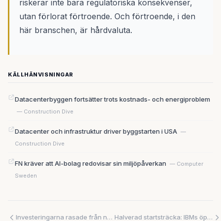
riskerar inte bara regulatoriska konsekvenser,
utan förlorat förtroende. Och förtroende, i den
här branschen, är hårdvaluta.
KÄLLHÄNVISNINGAR
Datacenterbyggen fortsätter trots kostnads- och energiproblem
— Construction Dive
Datacenter och infrastruktur driver byggstarten i USA
—
Construction Dive
FN kräver att AI-bolag redovisar sin miljöpåverkan
— Computer
Sweden
Investeringarna rasade från nära en miljard till 55 miljoner – ändå vägrar ett fåtal aktörer ge upp odlat kött
Halverad startsträcka: IBMs öppna ramverk tar hand om det tråkiga så utvecklarna slipper