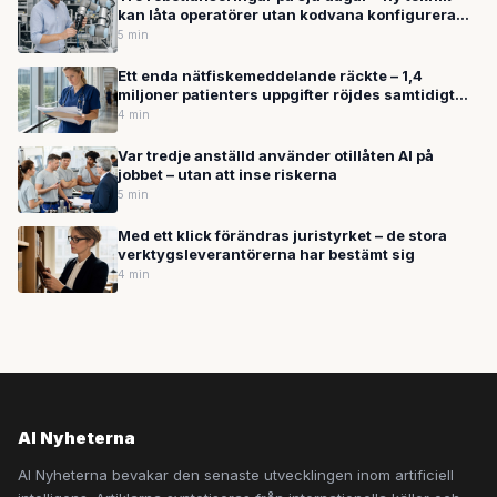
kan låta operatörer utan kodvana konfigurera
industrirobotar
5 min
Ett enda nätfiskemeddelande räckte – 1,4
miljoner patienters uppgifter röjdes samtidigt
som experter varnar för AI-driven
4 min
cyberbrottslighet
Var tredje anställd använder otillåten AI på
jobbet – utan att inse riskerna
5 min
Med ett klick förändras juristyrket – de stora
verktygsleverantörerna har bestämt sig
4 min
AI Nyheterna
AI Nyheterna bevakar den senaste utvecklingen inom artificiell