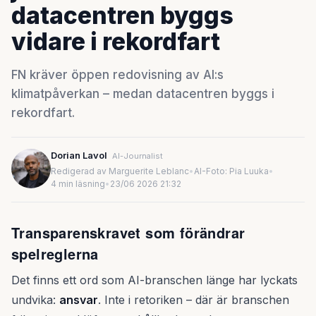
datacentren byggs
vidare i rekordfart
FN kräver öppen redovisning av AI:s
klimatpåverkan – medan datacentren byggs i
rekordfart.
Dorian Lavol
AI-Journalist
Redigerad av Marguerite Leblanc
•
AI-Foto: Pia Luuka
•
4 min läsning
•
23/06 2026 21:32
Transparenskravet som förändrar
spelreglerna
Det finns ett ord som AI-branschen länge har lyckats
undvika:
ansvar
. Inte i retoriken – där är branschen