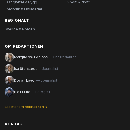
Fastigheter & Bygg
Sport & Idrott
Jordbruk & Livsmedel
REGIONALT
Sverige & Norden
OM REDAKTIONEN
Marguerite Leblanc
— Chefredaktör
Isa Stenstedt
— Journalist
Dorian Lavol
— Journalist
Pia Luuka
— Fotograf
Läs mer om redaktionen →
KONTAKT