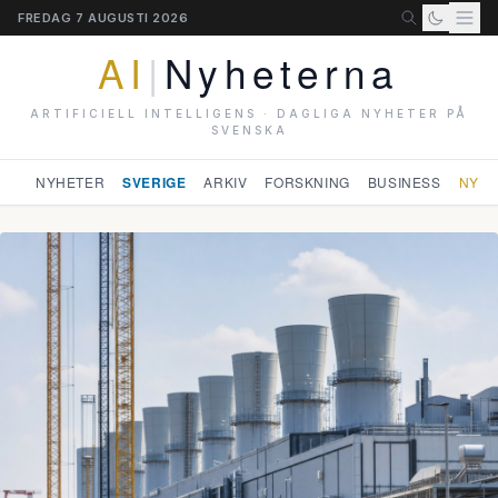
FREDAG 7 AUGUSTI 2026
AI
|
Nyheterna
ARTIFICIELL INTELLIGENS · DAGLIGA NYHETER PÅ
SVENSKA
NYHETER
SVERIGE
ARKIV
FORSKNING
BUSINESS
NYHE