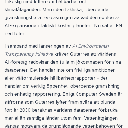
frikostig med löften om hållbarhet och
klimatåtaganden. Men i den faktiska, oberoende
granskningsbara redovisningen av vad den explosiva
AI-expansionen faktiskt kostar planeten. Nu sätter FN
ned foten.
I samband med lanseringen av
AI Environmental
Transparency Initiative
kräver Guterres att världens
AI-företag redovisar den fulla miljökostnaden för sina
datacenter. Det handlar inte om frivilliga ambitioner
eller välformulerade hållbarhetsrapporter – det
handlar om verklig öppenhet, oberoende granskning
och enhetlig rapportering. Enligt Computer Sweden är
siffrorna som Guterres lyfter fram svåra att blunda
för: år 2030 beräknas världens datacenter förbruka
mer el än samtliga länder utom fem. Vattenåtgången
väntas motsvara de grundläggande vattenbehoven för