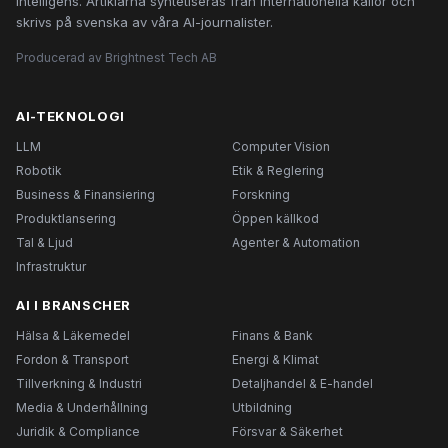
intelligens. Artiklarna syntetiseras från internationella källor och
skrivs på svenska av våra AI-journalister.
Producerad av Brightnest Tech AB
AI-TEKNOLOGI
LLM
Computer Vision
Robotik
Etik & Reglering
Business & Finansiering
Forskning
Produktlansering
Öppen källkod
Tal & Ljud
Agenter & Automation
Infrastruktur
AI I BRANSCHER
Hälsa & Läkemedel
Finans & Bank
Fordon & Transport
Energi & Klimat
Tillverkning & Industri
Detaljhandel & E-handel
Media & Underhållning
Utbildning
Juridik & Compliance
Försvar & Säkerhet