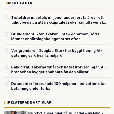
MEST LÄSTA
1
Tistel drar in tiotals miljoner under första året – ett
tidigt bevis på att riskkapitalet söker sig till svensk
försvarsteknik
2
Grundarkonflikten skakar Libra – Jonathan Görtz
lämnar enhörningsbolaget strax efter
miljardvärderingen
3
Voi-grundaren Douglas Stark har byggt hemlig AI-
satsning värd kvarts miljard
4
Bakdörrar, säkerhetshål och katastrofvarningar: AI-
branschen bygger snabbare än den säkrar
5
Datacenter förbrukade 100 miljoner liter vatten utan
betalning under torka
RELATERADE ARTIKLAR
Tre robotlanseringar på sju dagar – ny teknik