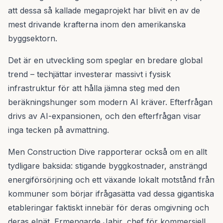
att dessa så kallade megaprojekt har blivit en av de
mest drivande krafterna inom den amerikanska
byggsektorn.
Det är en utveckling som speglar en bredare global
trend – techjättar investerar massivt i fysisk
infrastruktur för att hålla jämna steg med den
beräkningshunger som modern AI kräver. Efterfrågan
drivs av AI-expansionen, och den efterfrågan visar
inga tecken på avmattning.
Men Construction Dive rapporterar också om en allt
tydligare baksida: stigande byggkostnader, ansträngd
energiförsörjning och ett växande lokalt motstånd från
kommuner som börjar ifrågasätta vad dessa gigantiska
etableringar faktiskt innebär för deras omgivning och
deras elnät. Ermengarde Jabir, chef för kommersiell