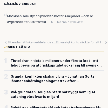
KÄLLHÄNVISNINGAR
Maskinen som styr chipvärlden kostar 4 miljarder – och är
avgörande för AI:s framtid
— MIT Technology Review
Ett enda nätfiskemeddelande räckte – 1,4 miljoner patienters uppgifter röjdes samtidigt som experter varnar för AI-driven cyberbrottslighet
Ett vanligt konto räckte för att läsa andras AI-chattar – nu avslöjas grundfelen i en av AI-ekosystemets nyckelplattformar
MEST LÄSTA
1
Tistel drar in tiotals miljoner under första året – ett
tidigt bevis på att riskkapitalet söker sig till svensk
försvarsteknik
2
Grundarkonflikten skakar Libra – Jonathan Görtz
lämnar enhörningsbolaget strax efter
miljardvärderingen
3
Voi-grundaren Douglas Stark har byggt hemlig AI-
satsning värd kvarts miljard
4
Bakdörrar, säkerhetshål och katastrofvarningar: AI-