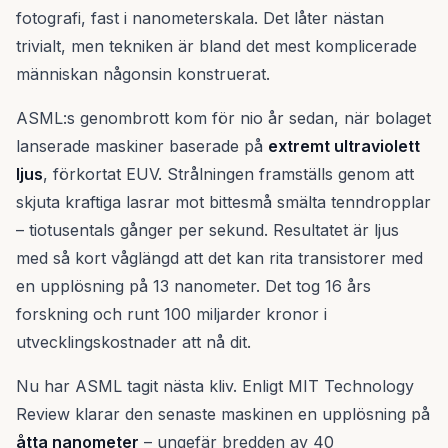
fotografi, fast i nanometerskala. Det låter nästan
trivialt, men tekniken är bland det mest komplicerade
människan någonsin konstruerat.
ASML:s genombrott kom för nio år sedan, när bolaget
lanserade maskiner baserade på
extremt ultraviolett
ljus
, förkortat EUV. Strålningen framställs genom att
skjuta kraftiga lasrar mot bittesmå smälta tenndropplar
– tiotusentals gånger per sekund. Resultatet är ljus
med så kort våglängd att det kan rita transistorer med
en upplösning på 13 nanometer. Det tog 16 års
forskning och runt 100 miljarder kronor i
utvecklingskostnader att nå dit.
Nu har ASML tagit nästa kliv. Enligt MIT Technology
Review klarar den senaste maskinen en upplösning på
åtta nanometer
– ungefär bredden av 40