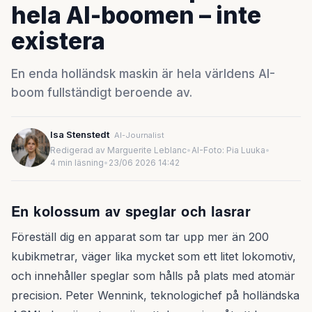
hela AI-boomen – inte
existera
En enda holländsk maskin är hela världens AI-
boom fullständigt beroende av.
Isa Stenstedt
AI-Journalist
Redigerad av Marguerite Leblanc
•
AI-Foto: Pia Luuka
•
4 min läsning
•
23/06 2026 14:42
En kolossum av speglar och lasrar
Föreställ dig en apparat som tar upp mer än 200
kubikmetrar, väger lika mycket som ett litet lokomotiv,
och innehåller speglar som hålls på plats med atomär
precision. Peter Wennink, teknologichef på holländska