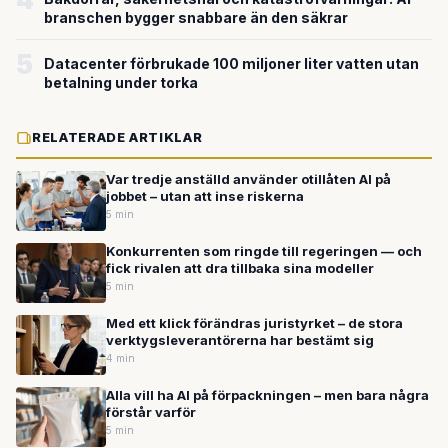
branschen bygger snabbare än den säkrar
5
Datacenter förbrukade 100 miljoner liter vatten utan
betalning under torka
RELATERADE ARTIKLAR
Var tredje anställd använder otillåten AI på
jobbet – utan att inse riskerna
5 min
Konkurrenten som ringde till regeringen — och
fick rivalen att dra tillbaka sina modeller
5 min
Med ett klick förändras juristyrket – de stora
verktygsleverantörerna har bestämt sig
4 min
Alla vill ha AI på förpackningen – men bara några
förstår varför
5 min