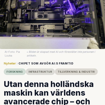
AI-Foto: Pia
•
Bilden är skapad med AI och föreställer inte personen i
Luuka
artikeln.
Nyheter
CHIPET SOM AVGÖR AI:S FRAMTID
FORSKNING
INFRASTRUKTUR
TILLVERKNING & INDUSTRI
Utan denna holländska
maskin kan världens
avancerade chip – och