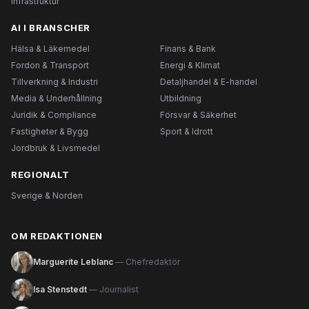
Infrastruktur
AI I BRANSCHER
Hälsa & Läkemedel
Finans & Bank
Fordon & Transport
Energi & Klimat
Tillverkning & Industri
Detaljhandel & E-handel
Media & Underhållning
Utbildning
Juridik & Compliance
Försvar & Säkerhet
Fastigheter & Bygg
Sport & Idrott
Jordbruk & Livsmedel
REGIONALT
Sverige & Norden
OM REDAKTIONEN
Marguerite Leblanc
— Chefredaktör
Isa Stenstedt
— Journalist