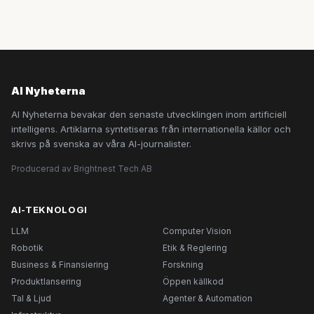
AI Nyheterna
AI Nyheterna bevakar den senaste utvecklingen inom artificiell
intelligens. Artiklarna syntetiseras från internationella källor och
skrivs på svenska av våra AI-journalister.
Producerad av Brightnest Tech AB
AI-TEKNOLOGI
LLM
Computer Vision
Robotik
Etik & Reglering
Business & Finansiering
Forskning
Produktlansering
Öppen källkod
Tal & Ljud
Agenter & Automation