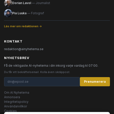
Dorian Lavol
— Journalist
Pia Luuka
— Fotograf
Läs mer om redaktionen →
KONTAKT
redaktion@ainyheterna.se
NYHETSBREV
Få de viktigaste AI-nyheterna i din inkorg varje vardag kl 07:00.
Du får ett bekräftelsemail. Kolla även skräppost.
Prenumerera
Om AI Nyheterna
Annonsera
Integritetspolicy
Användarvillkor
Cookies