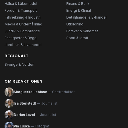
Hälsa & Läkemedel
Finans & Bank
Fordon & Transport
Energi & Klimat
Tillverkning & Industri
Detaljhandel & E-handel
Media & Underhållning
Utbildning
Juridik & Compliance
Försvar & Säkerhet
Fastigheter & Bygg
Sport & Idrott
Jordbruk & Livsmedel
REGIONALT
Sverige & Norden
OM REDAKTIONEN
Marguerite Leblanc
— Chefredaktör
Isa Stenstedt
— Journalist
Dorian Lavol
— Journalist
Pia Luuka
— Fotograf