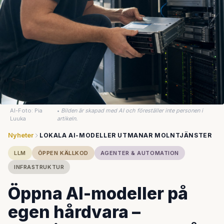
AI-Foto: Pia
•
Bilden är skapad med AI och föreställer inte personen i
Luuka
artikeln.
Nyheter
LOKALA AI-MODELLER UTMANAR MOLNTJÄNSTER
LLM
ÖPPEN KÄLLKOD
AGENTER & AUTOMATION
INFRASTRUKTUR
Öppna AI-modeller på
egen hårdvara –