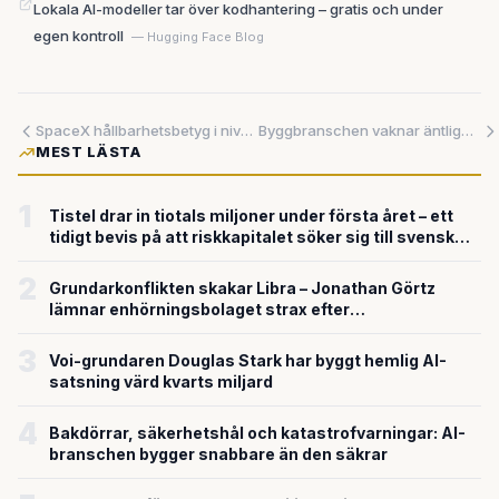
Lokala AI-modeller tar över kodhantering – gratis och under
egen kontroll
— Hugging Face Blog
SpaceX hållbarhetsbetyg i nivå med Ryssland efter invasionen – en konkret barriär mot institutionellt kapital
Byggbranschen vaknar äntligen – inbyggd AI och smart bildupptagning kan förändra hur projekt styrs och skyddas
MEST LÄSTA
1
Tistel drar in tiotals miljoner under första året – ett
tidigt bevis på att riskkapitalet söker sig till svensk
försvarsteknik
2
Grundarkonflikten skakar Libra – Jonathan Görtz
lämnar enhörningsbolaget strax efter
miljardvärderingen
3
Voi-grundaren Douglas Stark har byggt hemlig AI-
satsning värd kvarts miljard
4
Bakdörrar, säkerhetshål och katastrofvarningar: AI-
branschen bygger snabbare än den säkrar