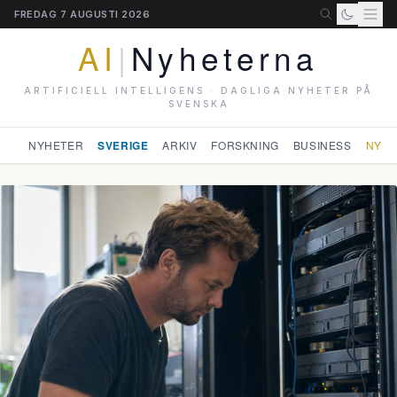
FREDAG 7 AUGUSTI 2026
AI
|
Nyheterna
ARTIFICIELL INTELLIGENS · DAGLIGA NYHETER PÅ
SVENSKA
NYHETER
SVERIGE
ARKIV
FORSKNING
BUSINESS
NYHE