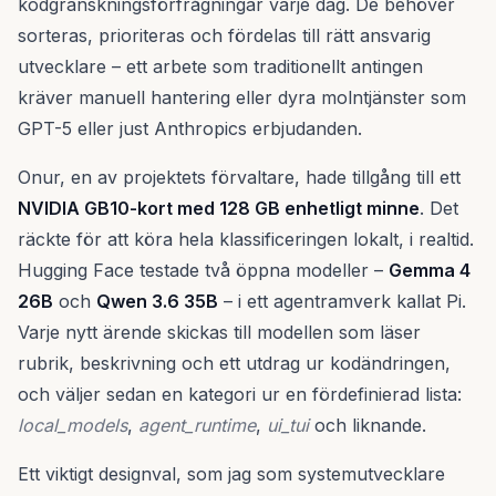
kodgranskningsförfrågningar varje dag. De behöver
sorteras, prioriteras och fördelas till rätt ansvarig
utvecklare – ett arbete som traditionellt antingen
kräver manuell hantering eller dyra molntjänster som
GPT-5 eller just Anthropics erbjudanden.
Onur, en av projektets förvaltare, hade tillgång till ett
NVIDIA GB10-kort med 128 GB enhetligt minne
. Det
räckte för att köra hela klassificeringen lokalt, i realtid.
Hugging Face testade två öppna modeller –
Gemma 4
26B
och
Qwen 3.6 35B
– i ett agentramverk kallat Pi.
Varje nytt ärende skickas till modellen som läser
rubrik, beskrivning och ett utdrag ur kodändringen,
och väljer sedan en kategori ur en fördefinierad lista:
local_models
,
agent_runtime
,
ui_tui
och liknande.
Ett viktigt designval, som jag som systemutvecklare