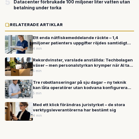
5
Datacenter förbrukade 100 miljoner liter vatten utan
betalning under torka
RELATERADE ARTIKLAR
Ett enda nätfiskemeddelande räckte – 1,4
miljoner patienters uppgifter röjdes samtidigt
som experter varnar för AI-driven
4 min
cyberbrottslighet
Rekordvinster, varslade anställda: Techbolagen
växer – men personalstyrkan krymper när AI tar
över arbetsuppgifter
5 min
Tre robotlanseringar på sju dagar – ny teknik
kan låta operatörer utan kodvana konfigurera
industrirobotar
5 min
Med ett klick förändras juristyrket – de stora
verktygsleverantörerna har bestämt sig
4 min