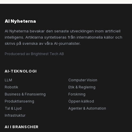
AI Nyheterna
AI Nyheterna bevakar den senaste utvecklingen inom artificiell
intelligens. Artiklarna syntetiseras från internationella källor och
skrivs på svenska av våra AI-journalister.
Producerad av Brightnest Tech AB
AI-TEKNOLOGI
LLM
Computer Vision
Robotik
Etik & Reglering
Business & Finansiering
Forskning
Produktlansering
Öppen källkod
Tal & Ljud
Agenter & Automation
Infrastruktur
AI I BRANSCHER