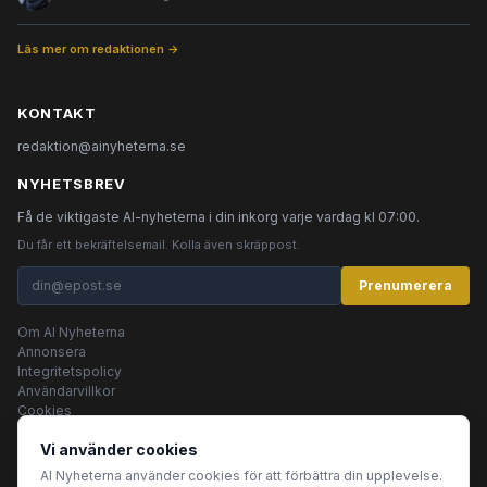
Läs mer om redaktionen →
KONTAKT
redaktion@ainyheterna.se
NYHETSBREV
Få de viktigaste AI-nyheterna i din inkorg varje vardag kl 07:00.
Du får ett bekräftelsemail. Kolla även skräppost.
Prenumerera
Om AI Nyheterna
Annonsera
Integritetspolicy
Användarvillkor
Cookies
Vi använder cookies
AI Nyheterna använder cookies för att förbättra din upplevelse.