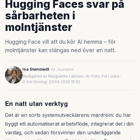
Hugging Faces svar på
sårbarheten i
molntjänster
Hugging Face vill att du kör AI hemma – för
molntjänster kan stängas ned över en natt.
Isa Stenstedt
AI-Journalist
Redigerad av Marguerite Leblanc
•
AI-Foto: Pia Luuka
•
4 min läsning
•
23/06 2026 15:02
En natt utan verktyg
Det är en sorts systemutvecklarens mardröm: du har
byggt ett automatiserat arbetsflöde, integrerat det i din
vardag, och sedan försvinner den underliggande