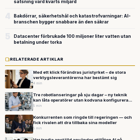
satsning värd kvarts miljard
4
Bakdörrar, säkerhetshål och katastrofvarningar: AI-
branschen bygger snabbare än den säkrar
5
Datacenter förbrukade 100 miljoner liter vatten utan
betalning under torka
RELATERADE ARTIKLAR
Med ett klick förändras juristyrket – de stora
verktygsleverantörerna har bestämt sig
4 min
Tre robotlanseringar på sju dagar – ny teknik
kan låta operatörer utan kodvana konfigurera
industrirobotar
5 min
Konkurrenten som ringde till regeringen — och
fick rivalen att dra tillbaka sina modeller
5 min
Var tredje anställd använder otillåten AI på