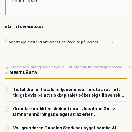
under 2025.
KÄLLHÄNVISNINGAR
Var tredje anställd använder otillåten AI på jobbet
— Breakit
Koden som aldrig sover: Självstyrande AI-loopar kan förändra mjukvaruutvecklingen i grunden
AI letar sig in i verkliga branscher – bildbyråer, röstassistenter och filmstudior banar väg
MEST LÄSTA
1
Tistel drar in tiotals miljoner under första året – ett
tidigt bevis på att riskkapitalet söker sig till svensk
försvarsteknik
2
Grundarkonflikten skakar Libra – Jonathan Görtz
lämnar enhörningsbolaget strax efter
miljardvärderingen
3
Voi-grundaren Douglas Stark har byggt hemlig AI-