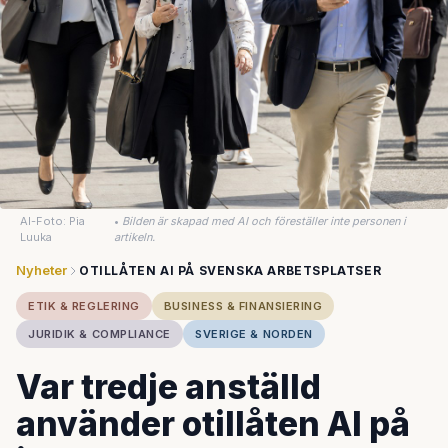
AI-Foto: Pia
•
Bilden är skapad med AI och föreställer inte personen i
Luuka
artikeln.
Nyheter
OTILLÅTEN AI PÅ SVENSKA ARBETSPLATSER
ETIK & REGLERING
BUSINESS & FINANSIERING
JURIDIK & COMPLIANCE
SVERIGE & NORDEN
Var tredje anställd
använder otillåten AI på