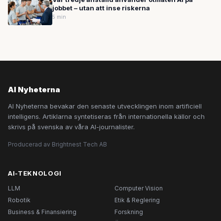
jobbet – utan att inse riskerna
5 min
AI Nyheterna
AI Nyheterna bevakar den senaste utvecklingen inom artificiell
intelligens. Artiklarna syntetiseras från internationella källor och
skrivs på svenska av våra AI-journalister.
Producerad av Brightnest Tech AB
AI-TEKNOLOGI
LLM
Computer Vision
Robotik
Etik & Reglering
Business & Finansiering
Forskning