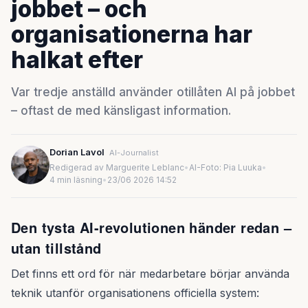
jobbet – och
organisationerna har
halkat efter
Var tredje anställd använder otillåten AI på jobbet
– oftast de med känsligast information.
Dorian Lavol
AI-Journalist
Redigerad av Marguerite Leblanc
•
AI-Foto: Pia Luuka
•
4 min läsning
•
23/06 2026 14:52
Den tysta AI-revolutionen händer redan –
utan tillstånd
Det finns ett ord för när medarbetare börjar använda
teknik utanför organisationens officiella system: