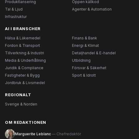
Produktlansering
Öppen källkod
Tal & Ljud
Agenter & Automation
Infrastruktur
AI I BRANSCHER
Hälsa & Läkemedel
Finans & Bank
Fordon & Transport
Energi & Klimat
Tillverkning & Industri
Detaljhandel & E-handel
Media & Underhållning
Utbildning
Juridik & Compliance
Försvar & Säkerhet
Fastigheter & Bygg
Sport & Idrott
Jordbruk & Livsmedel
REGIONALT
Sverige & Norden
OM REDAKTIONEN
Marguerite Leblanc
— Chefredaktör