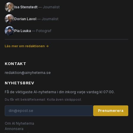
Isa Stenstedt
— Journalist
Dorian Lavol
— Journalist
Pia Luuka
— Fotograf
Läs mer om redaktionen →
KONTAKT
redaktion@ainyheterna.se
NYHETSBREV
Få de viktigaste AI-nyheterna i din inkorg varje vardag kl 07:00.
Du får ett bekräftelsemail. Kolla även skräppost.
Prenumerera
Om AI Nyheterna
Annonsera