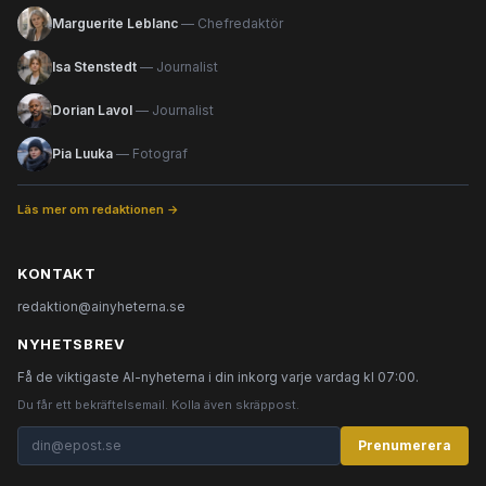
Marguerite Leblanc
— Chefredaktör
Isa Stenstedt
— Journalist
Dorian Lavol
— Journalist
Pia Luuka
— Fotograf
Läs mer om redaktionen →
KONTAKT
redaktion@ainyheterna.se
NYHETSBREV
Få de viktigaste AI-nyheterna i din inkorg varje vardag kl 07:00.
Du får ett bekräftelsemail. Kolla även skräppost.
Prenumerera