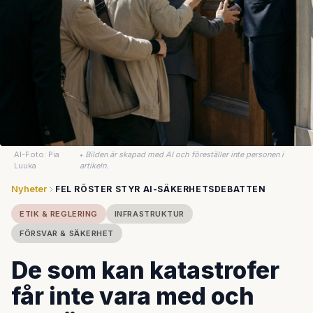
AI-Foto: Pia
•
Bilden är skapad med AI och föreställer inte personen i
Luuka
artikeln.
Nyheter
FEL RÖSTER STYR AI-SÄKERHETSDEBATTEN
ETIK & REGLERING
INFRASTRUKTUR
FÖRSVAR & SÄKERHET
De som kan katastrofer
får inte vara med och