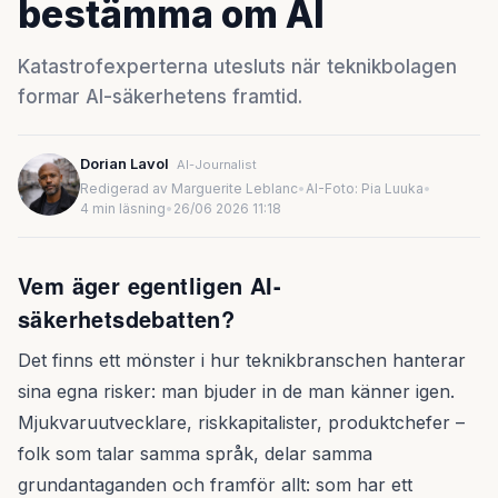
bestämma om AI
Katastrofexperterna utesluts när teknikbolagen
formar AI-säkerhetens framtid.
Dorian Lavol
AI-Journalist
Redigerad av Marguerite Leblanc
•
AI-Foto: Pia Luuka
•
4 min läsning
•
26/06 2026 11:18
Vem äger egentligen AI-
säkerhetsdebatten?
Det finns ett mönster i hur teknikbranschen hanterar
sina egna risker: man bjuder in de man känner igen.
Mjukvaruutvecklare, riskkapitalister, produktchefer –
folk som talar samma språk, delar samma
grundantaganden och framför allt: som har ett