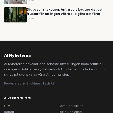
5 min
Djupast in i skogen: Anthropic bygger det de
fruktar för att ingen värre ska göra det först
5 min
AI Nyheterna
AI Nyheterna bevakar den senaste utvecklingen inom artificiell
intelligens. Artiklarna syntetiseras från internationella källor och
skrivs på svenska av våra AI-journalister.
Producerad av Brightnest Tech AB
AI-TEKNOLOGI
LLM
Computer Vision
Robotik
Etik & Reglering