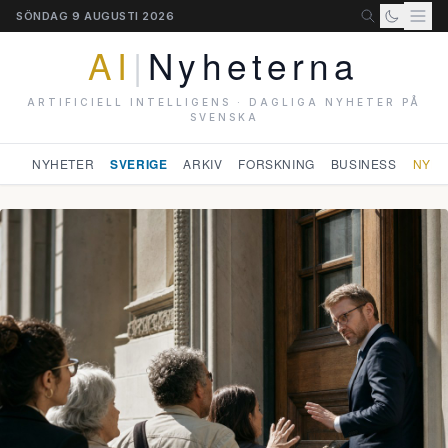
SÖNDAG 9 AUGUSTI 2026
AI
|
Nyheterna
ARTIFICIELL INTELLIGENS · DAGLIGA NYHETER PÅ
SVENSKA
NYHETER
SVERIGE
ARKIV
FORSKNING
BUSINESS
NYHE