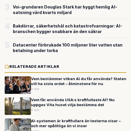
3
Voi-grundaren Douglas Stark har byggt hemlig AI-
satsning värd kvarts miljard
4
Bakdörrar, säkerhetshål och katastrofvarningar: AI-
branschen bygger snabbare än den säkrar
5
Datacenter förbrukade 100 miljoner liter vatten utan
betalning under torka
RELATERADE ARTIKLAR
Vem bestämmer vilken AI du får använda? Staten
vill ha sista ordet – åtminstone för nu
4 min
Vem får använda USA:s kraftfullaste AI? Nu
uppges Vita huset vilja bestämma det
4 min
AI-systemen är kraftfullare än testerna visar –
och mer opålitliga än vi inser