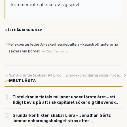
kommer inte att ske av sig självt.
KÄLLHÄNVISNINGAR
Fel experter leder AI-säkerhetsdebatten – katastrofhanterarna
saknas vid bordet
— CleanTechnica
Självkörande taxibilar 94 procent säkrare än mänskliga förare – nu öppnar Waymo för alla i Nashville
Einride-grundarna siktar mot ett grundlager för framtidens sammanlänkade intelligens
MEST LÄSTA
1
Tistel drar in tiotals miljoner under första året – ett
tidigt bevis på att riskkapitalet söker sig till svensk
försvarsteknik
2
Grundarkonflikten skakar Libra – Jonathan Görtz
lämnar enhörningsbolaget strax efter
miljardvärderingen