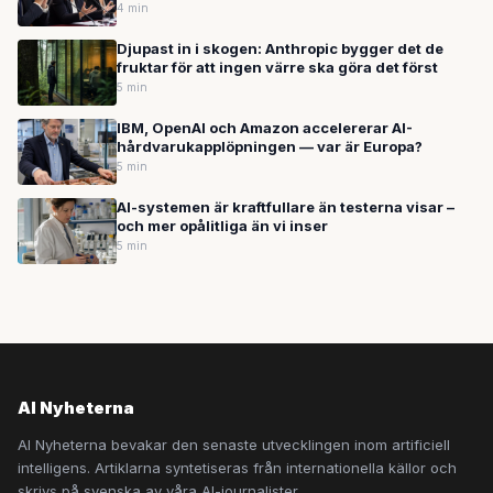
4 min
Djupast in i skogen: Anthropic bygger det de
fruktar för att ingen värre ska göra det först
5 min
IBM, OpenAI och Amazon accelererar AI-
hårdvarukapplöpningen — var är Europa?
5 min
AI-systemen är kraftfullare än testerna visar –
och mer opålitliga än vi inser
5 min
AI Nyheterna
AI Nyheterna bevakar den senaste utvecklingen inom artificiell
intelligens. Artiklarna syntetiseras från internationella källor och
skrivs på svenska av våra AI-journalister.