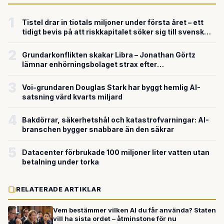
1
Tistel drar in tiotals miljoner under första året – ett
tidigt bevis på att riskkapitalet söker sig till svensk
försvarsteknik
2
Grundarkonflikten skakar Libra – Jonathan Görtz
lämnar enhörningsbolaget strax efter
miljardvärderingen
3
Voi-grundaren Douglas Stark har byggt hemlig AI-
satsning värd kvarts miljard
4
Bakdörrar, säkerhetshål och katastrofvarningar: AI-
branschen bygger snabbare än den säkrar
5
Datacenter förbrukade 100 miljoner liter vatten utan
betalning under torka
RELATERADE ARTIKLAR
Vem bestämmer vilken AI du får använda? Staten
vill ha sista ordet – åtminstone för nu