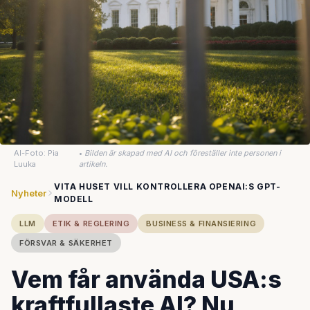
AI-Foto: Pia
•
Bilden är skapad med AI och föreställer inte personen i
Luuka
artikeln.
VITA HUSET VILL KONTROLLERA OPENAI:S GPT-
Nyheter
MODELL
LLM
ETIK & REGLERING
BUSINESS & FINANSIERING
FÖRSVAR & SÄKERHET
Vem får använda USA:s
kraftfullaste AI? Nu