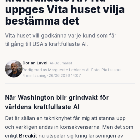
uppges Vita huset vilja
bestämma det
Vita huset vill godkänna varje kund som får
tillgång till USA:s kraftfullaste AI.
Dorian Lavol
AI-Journalist
Redigerad av Marguerite Leblanc
•
AI-Foto: Pia Luuka
•
4 min läsning
•
26/06 2026 14:07
När Washington blir grindvakt för
världens kraftfullaste AI
Det är sällan en tekniknyhet får mig att stanna upp
och verkligen andas in konsekvenserna. Men det som
enligt
Breakit
nu utspelar sig kring lanseringen av