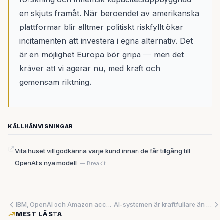
en skjuts framåt. När beroendet av amerikanska
plattformar blir alltmer politiskt riskfyllt ökar
incitamenten att investera i egna alternativ. Det
är en möjlighet Europa bör gripa — men det
kräver att vi agerar nu, med kraft och
gemensam riktning.
KÄLLHÄNVISNINGAR
Vita huset vill godkänna varje kund innan de får tillgång till
OpenAI:s nya modell
— Breakit
IBM, OpenAI och Amazon accelererar AI-hårdvarukapplöpningen — var är Europa?
AI-systemen är kraftfullare än testerna visar – och mer opålitliga än vi inser
MEST LÄSTA