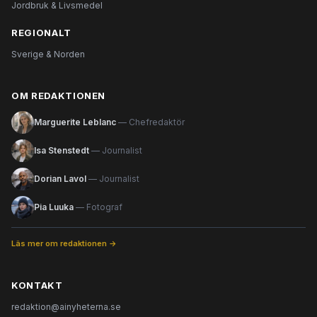
Jordbruk & Livsmedel
REGIONALT
Sverige & Norden
OM REDAKTIONEN
Marguerite Leblanc
— Chefredaktör
Isa Stenstedt
— Journalist
Dorian Lavol
— Journalist
Pia Luuka
— Fotograf
Läs mer om redaktionen →
KONTAKT
redaktion@ainyheterna.se