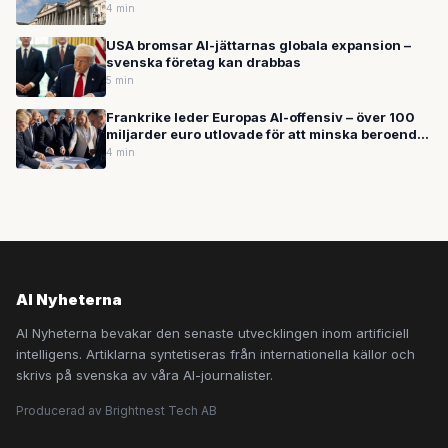
modellgeneration GPT-5.6
4 min
USA bromsar AI-jättarnas globala expansion –
svenska företag kan drabbas
5 min
Frankrike leder Europas AI-offensiv – över 100
miljarder euro utlovade för att minska beroendet
av USA
4 min
AI Nyheterna
AI Nyheterna bevakar den senaste utvecklingen inom artificiell
intelligens. Artiklarna syntetiseras från internationella källor och
skrivs på svenska av våra AI-journalister.
Producerad av Brightnest Tech AB