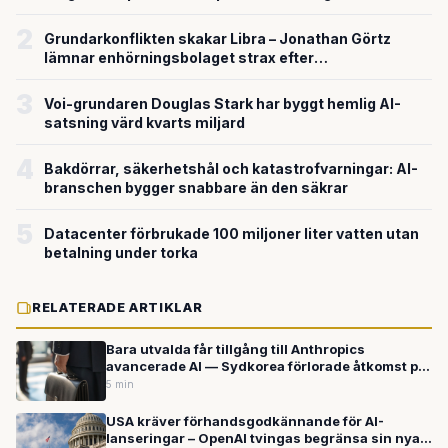
försvarsteknik
2
Grundarkonflikten skakar Libra – Jonathan Görtz
lämnar enhörningsbolaget strax efter
miljardvärderingen
3
Voi-grundaren Douglas Stark har byggt hemlig AI-
satsning värd kvarts miljard
4
Bakdörrar, säkerhetshål och katastrofvarningar: AI-
branschen bygger snabbare än den säkrar
5
Datacenter förbrukade 100 miljoner liter vatten utan
betalning under torka
RELATERADE ARTIKLAR
Bara utvalda får tillgång till Anthropics
avancerade AI — Sydkorea förlorade åtkomst på
grund av Kinakopplingar
5 min
USA kräver förhandsgodkännande för AI-
lanseringar – OpenAI tvingas begränsa sin nya