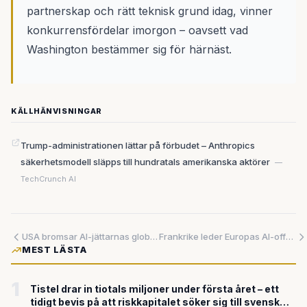
partnerskap och rätt teknisk grund idag, vinner
konkurrensfördelar imorgon – oavsett vad
Washington bestämmer sig för härnäst.
KÄLLHÄNVISNINGAR
Trump-administrationen lättar på förbudet – Anthropics
säkerhetsmodell släpps till hundratals amerikanska aktörer
—
TechCrunch AI
USA bromsar AI-jättarnas globala expansion – svenska företag kan drabbas
Frankrike leder Europas AI-offensiv – över 100 miljarder euro utlovade för att minska beroendet av USA
MEST LÄSTA
1
Tistel drar in tiotals miljoner under första året – ett
tidigt bevis på att riskkapitalet söker sig till svensk