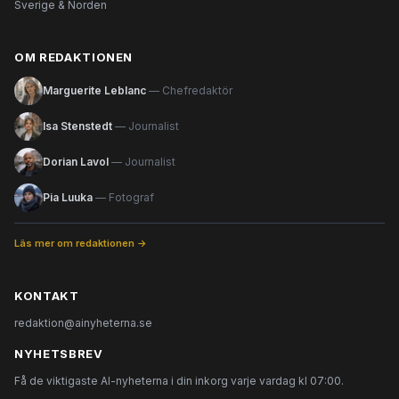
Sverige & Norden
OM REDAKTIONEN
Marguerite Leblanc
— Chefredaktör
Isa Stenstedt
— Journalist
Dorian Lavol
— Journalist
Pia Luuka
— Fotograf
Läs mer om redaktionen →
KONTAKT
redaktion@ainyheterna.se
NYHETSBREV
Få de viktigaste AI-nyheterna i din inkorg varje vardag kl 07:00.