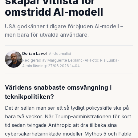
skapar vitlista för
omstridd AI-modell
USA godkänner tidigare förbjuden AI-modell –
men bara för utvalda användare.
Dorian Lavol
AI-Journalist
Redigerad av Marguerite Leblanc
•
AI-Foto: Pia Luuka
•
4 min läsning
•
27/06 2026 14:04
Världens snabbaste omsvängning i
teknikpolitiken?
Det är sällan man ser ett så tydligt policyskifte ske på
bara två veckor. När Trump-administrationen för kort
tid sedan tvingade Anthropic att dra tillbaka sina
cybersäkerhetsinriktade modeller Mythos 5 och Fable