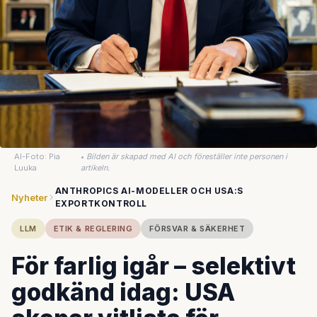
AI-Foto: Pia
•
Bilden är skapad med AI och föreställer inte personen i
Luuka
artikeln.
ANTHROPICS AI-MODELLER OCH USA:S
Nyheter
EXPORTKONTROLL
LLM
ETIK & REGLERING
FÖRSVAR & SÄKERHET
För farlig igår – selektivt
godkänd idag: USA