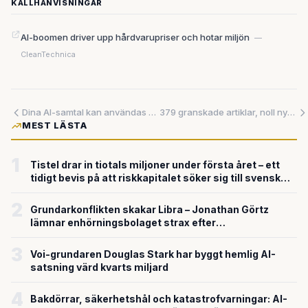
KÄLLHÄNVISNINGAR
AI-boomen driver upp hårdvarupriser och hotar miljön
—
CleanTechnica
Dina AI-samtal kan användas mot dig i rätten — nu har det hänt för första gången
379 granskade artiklar, noll nyheter – och det säger allt om AI-journalistikens tillstånd
MEST LÄSTA
1
Tistel drar in tiotals miljoner under första året – ett
tidigt bevis på att riskkapitalet söker sig till svensk
försvarsteknik
2
Grundarkonflikten skakar Libra – Jonathan Görtz
lämnar enhörningsbolaget strax efter
miljardvärderingen
3
Voi-grundaren Douglas Stark har byggt hemlig AI-
satsning värd kvarts miljard
4
Bakdörrar, säkerhetshål och katastrofvarningar: AI-