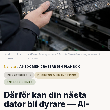
AI-Foto: Pia
•
Bilden är skapad med AI och föreställer inte personen i
Luuka
artikeln.
Nyheter
AI-BOOMEN DRABBAR DIN PLÅNBOK
INFRASTRUKTUR
BUSINESS & FINANSIERING
ENERGI & KLIMAT
Därför kan din nästa
dator bli dyrare — AI-