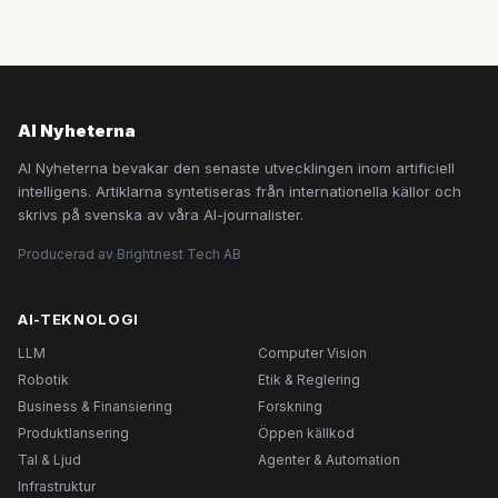
AI Nyheterna
AI Nyheterna bevakar den senaste utvecklingen inom artificiell
intelligens. Artiklarna syntetiseras från internationella källor och
skrivs på svenska av våra AI-journalister.
Producerad av Brightnest Tech AB
AI-TEKNOLOGI
LLM
Computer Vision
Robotik
Etik & Reglering
Business & Finansiering
Forskning
Produktlansering
Öppen källkod
Tal & Ljud
Agenter & Automation
Infrastruktur