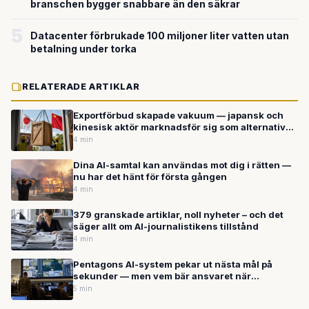
branschen bygger snabbare än den säkrar
5
Datacenter förbrukade 100 miljoner liter vatten utan
betalning under torka
RELATERADE ARTIKLAR
Exportförbud skapade vakuum — japansk och
kinesisk aktör marknadsför sig som alternativ
inom dagar
4 min
Dina AI-samtal kan användas mot dig i rätten —
nu har det hänt för första gången
4 min
379 granskade artiklar, noll nyheter – och det
säger allt om AI-journalistikens tillstånd
4 min
Pentagons AI-system pekar ut nästa mål på
sekunder — men vem bär ansvaret när
algoritmen väljer?
5 min