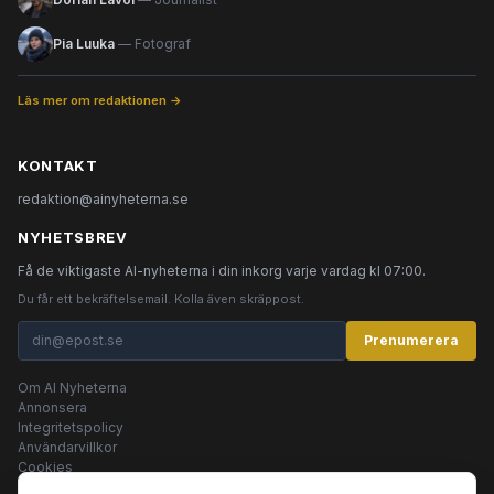
Pia Luuka
— Fotograf
Läs mer om redaktionen →
KONTAKT
redaktion@ainyheterna.se
NYHETSBREV
Få de viktigaste AI-nyheterna i din inkorg varje vardag kl 07:00.
Du får ett bekräftelsemail. Kolla även skräppost.
Prenumerera
Om AI Nyheterna
Annonsera
Integritetspolicy
Användarvillkor
Cookies