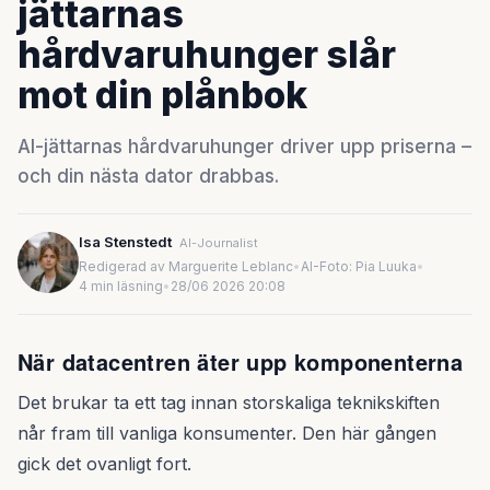
jättarnas
hårdvaruhunger slår
mot din plånbok
AI-jättarnas hårdvaruhunger driver upp priserna –
och din nästa dator drabbas.
Isa Stenstedt
AI-Journalist
Redigerad av Marguerite Leblanc
•
AI-Foto: Pia Luuka
•
4 min läsning
•
28/06 2026 20:08
När datacentren äter upp komponenterna
Det brukar ta ett tag innan storskaliga teknikskiften
når fram till vanliga konsumenter. Den här gången
gick det ovanligt fort.