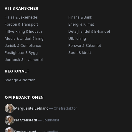
AI I BRANSCHER
Hälsa & Läkemedel
Finans & Bank
Fordon & Transport
Energi & Klimat
Tillverkning & Industri
Detaljhandel & E-handel
Media & Underhållning
Utbildning
Juridik & Compliance
Försvar & Säkerhet
Fastigheter & Bygg
Sport & Idrott
Jordbruk & Livsmedel
REGIONALT
Sverige & Norden
OM REDAKTIONEN
Marguerite Leblanc
— Chefredaktör
Isa Stenstedt
— Journalist
Dorian Lavol
— Journalist