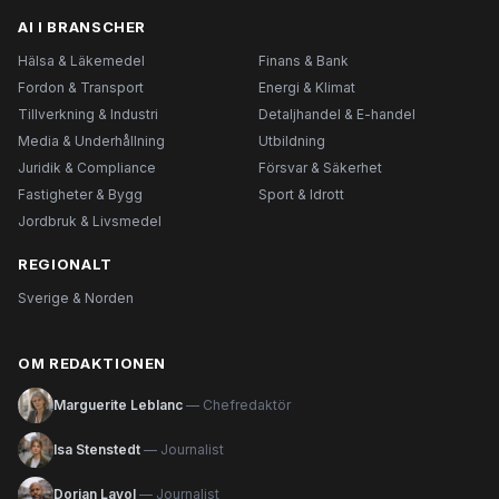
AI I BRANSCHER
Hälsa & Läkemedel
Finans & Bank
Fordon & Transport
Energi & Klimat
Tillverkning & Industri
Detaljhandel & E-handel
Media & Underhållning
Utbildning
Juridik & Compliance
Försvar & Säkerhet
Fastigheter & Bygg
Sport & Idrott
Jordbruk & Livsmedel
REGIONALT
Sverige & Norden
OM REDAKTIONEN
Marguerite Leblanc
— Chefredaktör
Isa Stenstedt
— Journalist
Dorian Lavol
— Journalist