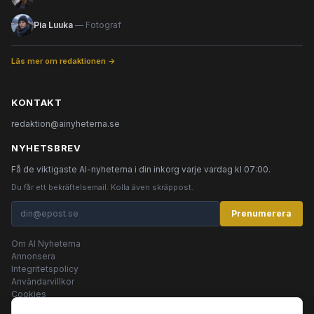
Pia Luuka
— Fotograf
Läs mer om redaktionen →
KONTAKT
redaktion@ainyheterna.se
NYHETSBREV
Få de viktigaste AI-nyheterna i din inkorg varje vardag kl 07:00.
Du får ett bekräftelsemail. Kolla även skräppost.
Prenumerera
Om AI Nyheterna
Annonsera
Integritetspolicy
Användarvillkor
Cookies