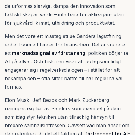
de utformas slarvigt, dämpa den innovation som
faktiskt skapar värde – inte bara för aktieägare utan
för sjukvård, klimat, utbildning och produktivitet.
Men det vore ett misstag att se Sanders lagstiftning
enbart som ett hinder för branschen. Det är snarare
ett
marknadssignal av första rang
: politiken börjar ta
AI på allvar. Och historien visar att bolag som tidigt
engagerar sig i regelverksdialogen – i stället för att
bekämpa den – ofta sitter bättre till när reglerna väl
formas.
Elon Musk, Jeff Bezos och Mark Zuckerberg
namnges explicit av Sanders som exempel på dem
som idag styr tekniken utan tillräcklig hänsyn till
bredare samhällsintressen. Oavsett vad man anser om
den retoriken, är det ett faktum att
förtroendet för AI-