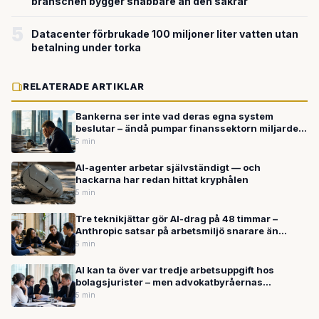
branschen bygger snabbare än den säkrar
5
Datacenter förbrukade 100 miljoner liter vatten utan
betalning under torka
RELATERADE ARTIKLAR
Bankerna ser inte vad deras egna system
beslutar – ändå pumpar finanssektorn miljarder
in i AI
5 min
AI-agenter arbetar självständigt — och
hackarna har redan hittat kryphålen
5 min
Tre teknikjättar gör AI-drag på 48 timmar –
Anthropic satsar på arbetsmiljö snarare än
råstyrka
5 min
AI kan ta över var tredje arbetsuppgift hos
bolagsjurister – men advokatbyråernas
timmodell bromsar utvecklingen
5 min