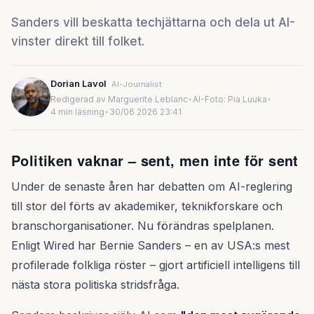
Sanders vill beskatta techjättarna och dela ut AI-
vinster direkt till folket.
Dorian Lavol
AI-Journalist
Redigerad av Marguerite Leblanc
•
AI-Foto: Pia Luuka
•
4 min läsning
•
30/06 2026 23:41
Politiken vaknar – sent, men inte för sent
Under de senaste åren har debatten om AI-reglering
till stor del förts av akademiker, teknikforskare och
branschorganisationer. Nu förändras spelplanen.
Enligt Wired har Bernie Sanders – en av USA:s mest
profilerade folkliga röster – gjort artificiell intelligens till
nästa stora politiska stridsfråga.