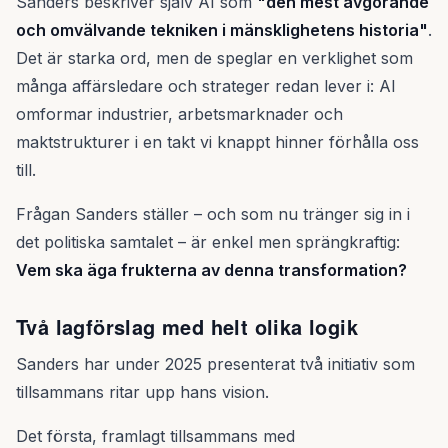
Sanders beskriver själv AI som
"den mest avgörande
och omvälvande tekniken i mänsklighetens historia"
.
Det är starka ord, men de speglar en verklighet som
många affärsledare och strateger redan lever i: AI
omformar industrier, arbetsmarknader och
maktstrukturer i en takt vi knappt hinner förhålla oss
till.
Frågan Sanders ställer – och som nu tränger sig in i
det politiska samtalet – är enkel men sprängkraftig:
Vem ska äga frukterna av denna transformation?
Två lagförslag med helt olika logik
Sanders har under 2025 presenterat två initiativ som
tillsammans ritar upp hans vision.
Det första, framlagt tillsammans med