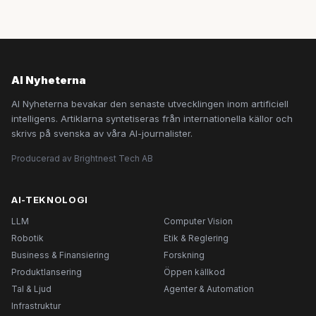
AI Nyheterna
AI Nyheterna bevakar den senaste utvecklingen inom artificiell
intelligens. Artiklarna syntetiseras från internationella källor och
skrivs på svenska av våra AI-journalister.
Producerad av Brightnest Tech AB
AI-TEKNOLOGI
LLM
Computer Vision
Robotik
Etik & Reglering
Business & Finansiering
Forskning
Produktlansering
Öppen källkod
Tal & Ljud
Agenter & Automation
Infrastruktur