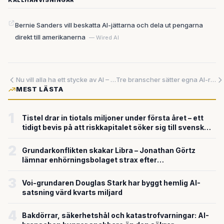
KÄLLHÄNVISNINGAR
Bernie Sanders vill beskatta AI-jättarna och dela ut pengarna
direkt till amerikanerna
— Wired AI
Nu vill alla ha ett stycke av AI – Google ger bort det gratis medan Californien säkrat kraftig rabatt
Tre branscher sätter egna AI-regler — innan lagstiftarna hinner ikapp
MEST LÄSTA
1
Tistel drar in tiotals miljoner under första året – ett
tidigt bevis på att riskkapitalet söker sig till svensk
försvarsteknik
2
Grundarkonflikten skakar Libra – Jonathan Görtz
lämnar enhörningsbolaget strax efter
miljardvärderingen
3
Voi-grundaren Douglas Stark har byggt hemlig AI-
satsning värd kvarts miljard
4
Bakdörrar, säkerhetshål och katastrofvarningar: AI-