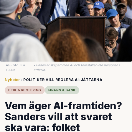
AI-Foto: Pia
•
Bilden är skapad med AI och föreställer inte personen i
Luuka
artikeln.
Nyheter
POLITIKER VILL REGLERA AI-JÄTTARNA
ETIK & REGLERING
FINANS & BANK
Vem äger AI-framtiden?
Sanders vill att svaret
ska vara: folket