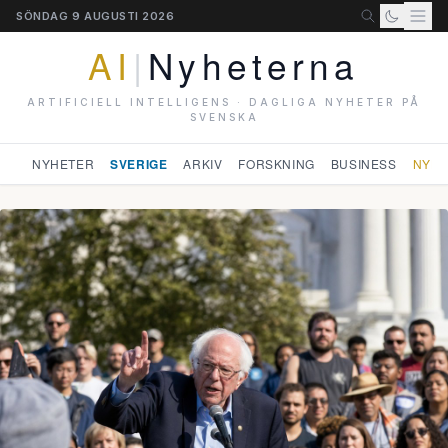
SÖNDAG 9 AUGUSTI 2026
AI
|
Nyheterna
ARTIFICIELL INTELLIGENS · DAGLIGA NYHETER PÅ
SVENSKA
NYHETER
SVERIGE
ARKIV
FORSKNING
BUSINESS
NYHE