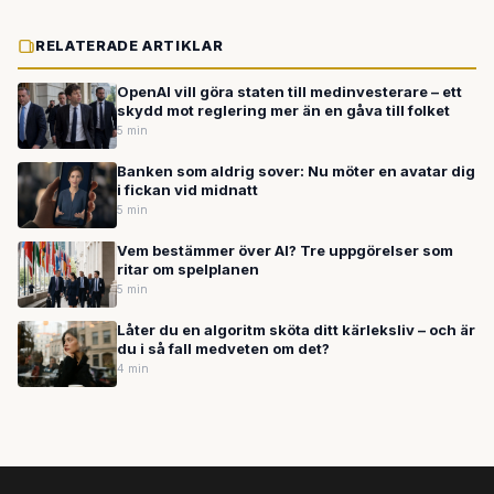
RELATERADE ARTIKLAR
OpenAI vill göra staten till medinvesterare – ett
skydd mot reglering mer än en gåva till folket
5 min
Banken som aldrig sover: Nu möter en avatar dig
i fickan vid midnatt
5 min
Vem bestämmer över AI? Tre uppgörelser som
ritar om spelplanen
5 min
Låter du en algoritm sköta ditt kärleksliv – och är
du i så fall medveten om det?
4 min