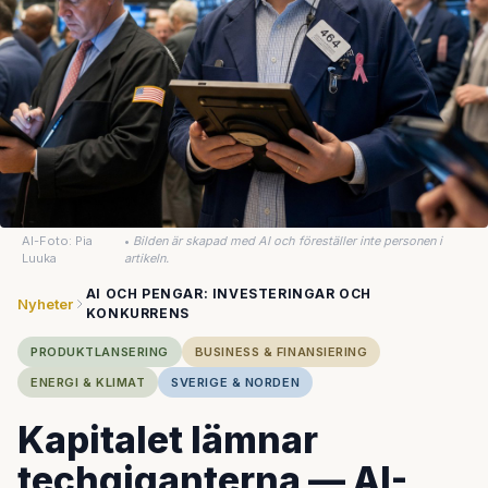
AI-Foto: Pia
•
Bilden är skapad med AI och föreställer inte personen i
Luuka
artikeln.
AI OCH PENGAR: INVESTERINGAR OCH
Nyheter
KONKURRENS
PRODUKTLANSERING
BUSINESS & FINANSIERING
ENERGI & KLIMAT
SVERIGE & NORDEN
Kapitalet lämnar
techgiganterna — AI-