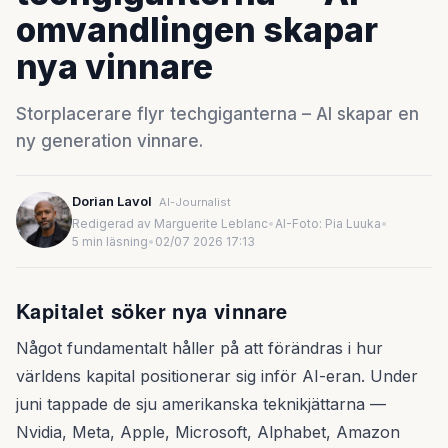
omvandlingen skapar
nya vinnare
Storplacerare flyr techgiganterna – AI skapar en
ny generation vinnare.
Dorian Lavol
AI-Journalist
Redigerad av Marguerite Leblanc
•
AI-Foto: Pia Luuka
•
5 min läsning
•
02/07 2026 17:13
Kapitalet söker nya vinnare
Något fundamentalt håller på att förändras i hur
världens kapital positionerar sig inför AI-eran. Under
juni tappade de sju amerikanska teknikjättarna —
Nvidia, Meta, Apple, Microsoft, Alphabet, Amazon