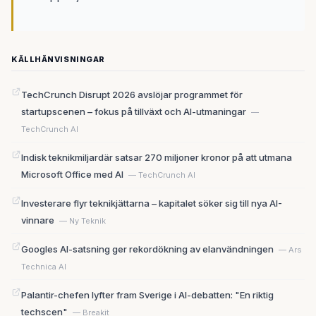
KÄLLHÄNVISNINGAR
TechCrunch Disrupt 2026 avslöjar programmet för
startupscenen – fokus på tillväxt och AI-utmaningar
—
TechCrunch AI
Indisk teknikmiljardär satsar 270 miljoner kronor på att utmana
Microsoft Office med AI
— TechCrunch AI
Investerare flyr teknikjättarna – kapitalet söker sig till nya AI-
vinnare
— Ny Teknik
Googles AI-satsning ger rekordökning av elanvändningen
— Ars
Technica AI
Palantir-chefen lyfter fram Sverige i AI-debatten: "En riktig
techscen"
— Breakit