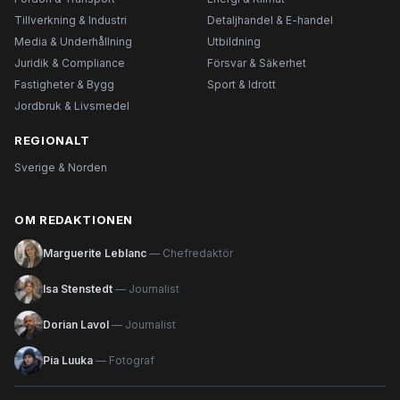
Tillverkning & Industri
Detaljhandel & E-handel
Media & Underhållning
Utbildning
Juridik & Compliance
Försvar & Säkerhet
Fastigheter & Bygg
Sport & Idrott
Jordbruk & Livsmedel
REGIONALT
Sverige & Norden
OM REDAKTIONEN
Marguerite Leblanc
— Chefredaktör
Isa Stenstedt
— Journalist
Dorian Lavol
— Journalist
Pia Luuka
— Fotograf