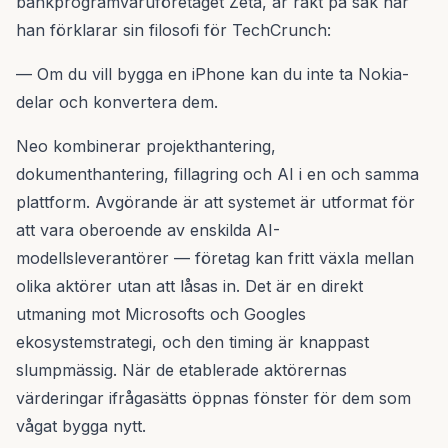
bankprogramvaruföretaget Zeta, är rakt på sak när
han förklarar sin filosofi för TechCrunch:
— Om du vill bygga en iPhone kan du inte ta Nokia-
delar och konvertera dem.
Neo kombinerar projekthantering,
dokumenthantering, fillagring och AI i en och samma
plattform. Avgörande är att systemet är utformat för
att vara oberoende av enskilda AI-
modellsleverantörer — företag kan fritt växla mellan
olika aktörer utan att låsas in. Det är en direkt
utmaning mot Microsofts och Googles
ekosystemstrategi, och den timing är knappast
slumpmässig. När de etablerade aktörernas
värderingar ifrågasätts öppnas fönster för dem som
vågat bygga nytt.