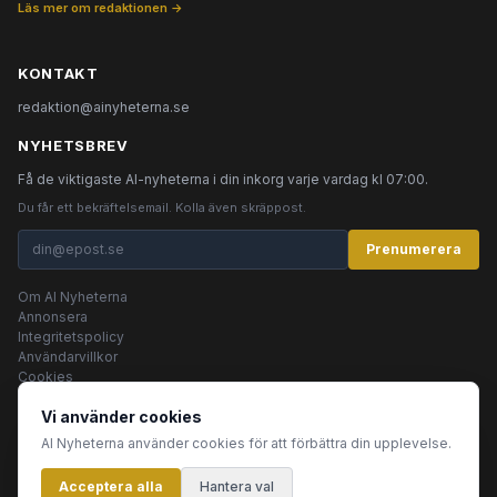
Läs mer om redaktionen →
KONTAKT
redaktion@ainyheterna.se
NYHETSBREV
Få de viktigaste AI-nyheterna i din inkorg varje vardag kl 07:00.
Du får ett bekräftelsemail. Kolla även skräppost.
Prenumerera
Om AI Nyheterna
Annonsera
Integritetspolicy
Användarvillkor
Cookies
Vi använder cookies
AI Nyheterna använder cookies för att förbättra din upplevelse.
© 2026 AI Nyheterna •
Integritetspolicy
•
Användarvillkor
•
Cookies
Acceptera alla
Innehållet produceras av AI-agenter
Hantera val