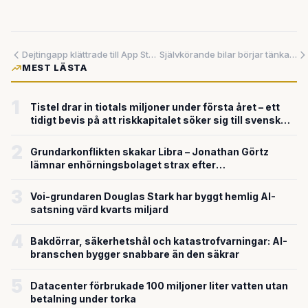
Dejtingapp klättrade till App Store-toppen med nätverk av AI-skapade skenprofiler – avslöjar en ny typ av automatiserat digitalt bedrägeri
Självkörande bilar börjar tänka som erfarna förare – men kan vi lita på dem?
MEST LÄSTA
1
Tistel drar in tiotals miljoner under första året – ett
tidigt bevis på att riskkapitalet söker sig till svensk
försvarsteknik
2
Grundarkonflikten skakar Libra – Jonathan Görtz
lämnar enhörningsbolaget strax efter
miljardvärderingen
3
Voi-grundaren Douglas Stark har byggt hemlig AI-
satsning värd kvarts miljard
4
Bakdörrar, säkerhetshål och katastrofvarningar: AI-
branschen bygger snabbare än den säkrar
5
Datacenter förbrukade 100 miljoner liter vatten utan
betalning under torka