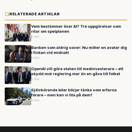
RELATERADE ARTIKLAR
Vem bestämmer över AI? Tre uppgörelser som
ritar om spelplanen
5 min
Banken som aldrig sover: Nu möter en avatar dig
i fickan vid midnatt
5 min
OpenAI vill göra staten till medinvesterare – ett
skydd mot reglering mer än en gåva till folket
5 min
Självkörande bilar börjar tänka som erfarna
förare – men kan vi lita på dem?
5 min