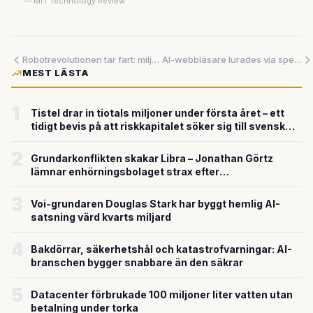
— MIT Technology Review
Robotrevolutionen tar fart: miljardregnet öser ner över humanoida maskiner
AI-webbläsare lurades via spelknep – och 430 000 brandväggar hackades i 150 länder
MEST LÄSTA
1
Tistel drar in tiotals miljoner under första året – ett
tidigt bevis på att riskkapitalet söker sig till svensk
försvarsteknik
2
Grundarkonflikten skakar Libra – Jonathan Görtz
lämnar enhörningsbolaget strax efter
miljardvärderingen
3
Voi-grundaren Douglas Stark har byggt hemlig AI-
satsning värd kvarts miljard
4
Bakdörrar, säkerhetshål och katastrofvarningar: AI-
branschen bygger snabbare än den säkrar
5
Datacenter förbrukade 100 miljoner liter vatten utan
betalning under torka