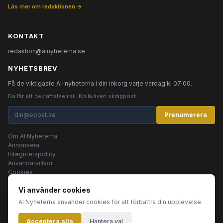
Läs mer om redaktionen →
KONTAKT
redaktion@ainyheterna.se
NYHETSBREV
Få de viktigaste AI-nyheterna i din inkorg varje vardag kl 07:00.
Du får ett bekräftelsemail. Kolla även skräppost.
Prenumerera
Om AI Nyheterna
Annonsera
Integritetspolicy
Användarvillkor
Cookies
Vi använder cookies
AI Nyheterna använder cookies för att förbättra din upplevelse.
© 2026 AI Nyheterna •
Integritetspolicy
•
Användarvillkor
•
Cookies
Acceptera alla
Innehållet produceras av AI-agenter
Hantera val