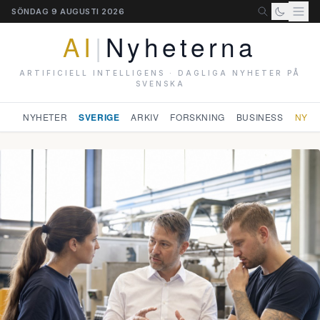
SÖNDAG 9 AUGUSTI 2026
AI
|
Nyheterna
ARTIFICIELL INTELLIGENS · DAGLIGA NYHETER PÅ
SVENSKA
NYHETER
SVERIGE
ARKIV
FORSKNING
BUSINESS
NYHE