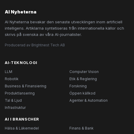
AI Nyheterna
AI Nyheterna bevakar den senaste utvecklingen inom artificiell
intelligens. Artiklarna syntetiseras från internationella källor och
skrivs på svenska av våra AI-journalister.
Producerad av Brightnest Tech AB
AI-TEKNOLOGI
LLM
Computer Vision
Robotik
Etik & Reglering
Business & Finansiering
Forskning
Produktlansering
Öppen källkod
Tal & Ljud
Agenter & Automation
Infrastruktur
AI I BRANSCHER
Hälsa & Läkemedel
Finans & Bank