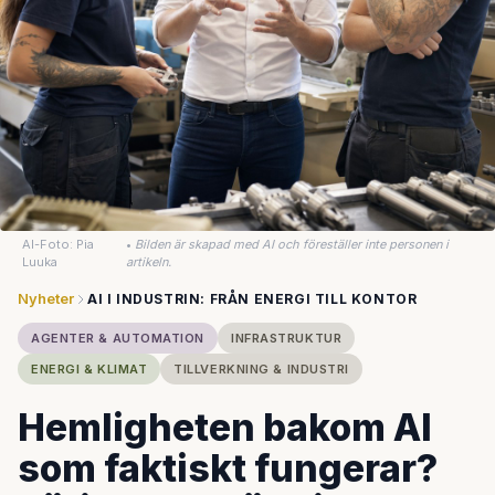
AI-Foto: Pia
•
Bilden är skapad med AI och föreställer inte personen i
Luuka
artikeln.
Nyheter
AI I INDUSTRIN: FRÅN ENERGI TILL KONTOR
AGENTER & AUTOMATION
INFRASTRUKTUR
ENERGI & KLIMAT
TILLVERKNING & INDUSTRI
Hemligheten bakom AI
som faktiskt fungerar?