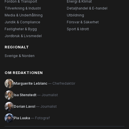
Fordon & Transport
Energi & Klimat
Tillverkning & Industri
Detaljhandel & E-handel
Media & Underhållning
Utbildning
Juridik & Compliance
Försvar & Säkerhet
Fastigheter & Bygg
Sport & Idrott
Jordbruk & Livsmedel
REGIONALT
Sverige & Norden
OM REDAKTIONEN
Marguerite Leblanc
— Chefredaktör
Isa Stenstedt
— Journalist
Dorian Lavol
— Journalist
Pia Luuka
— Fotograf