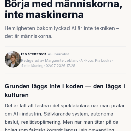
Börja med människorna,
inte maskinerna
Hemligheten bakom lyckad AI är inte tekniken –
det är människorna.
Isa Stenstedt
AI-Journalist
Redigerad av Marguerite Leblanc
•
AI-Foto: Pia Luuka
•
4 min läsning
•
02/07 2026 17:28
Grunden läggs inte i koden — den läggs i
kulturen
Det är lätt att fastna i det spektakulära när man pratar
om AI i industrin. Självlärande system, autonoma
beslut, realtidsoptimering. Men när man tittar på de
bolag som faktiskt kommit längst i sin omvandling