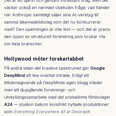
Det är ett djärvt och genuint intressant drag. Men det
väcker också en närmast obekväm fråga: vad händer
när Anthropic samtidigt säljer sina AI-verktyg till
samma läkemedelsbolag som det nu konkurrerar
med? Den spänningen är inte löst — och det är precis
den typen av strukturell förändring som brukar rita
om hela branscher.
Hollywood möter forskarlabbet
På andra sidan det kreativa spektrumet gör
Google
DeepMind
ett lika oväntat inträde. Enligt ett
tillkännagivande på DeepMinds egen blogg inleder
man ett djupgående forsknings- och
utvecklingssamarbete med det prisbelönta filmbolaget
A24
— studion bakom konstrikt hyllade produktioner
som
Everything Everywhere All at Once
och