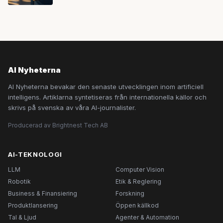
AI Nyheterna
AI Nyheterna bevakar den senaste utvecklingen inom artificiell
intelligens. Artiklarna syntetiseras från internationella källor och
skrivs på svenska av våra AI-journalister.
Producerad av Brightnest Tech AB
AI-TEKNOLOGI
LLM
Computer Vision
Robotik
Etik & Reglering
Business & Finansiering
Forskning
Produktlansering
Öppen källkod
Tal & Ljud
Agenter & Automation