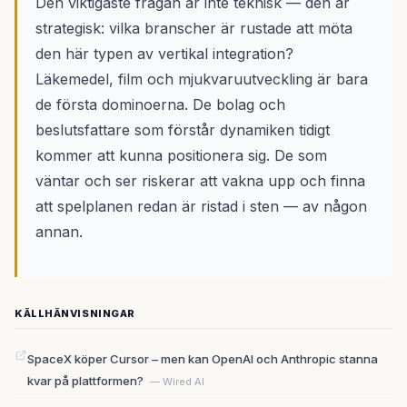
Den viktigaste frågan är inte teknisk — den är
strategisk: vilka branscher är rustade att möta
den här typen av vertikal integration?
Läkemedel, film och mjukvaruutveckling är bara
de första dominoerna. De bolag och
beslutsfattare som förstår dynamiken tidigt
kommer att kunna positionera sig. De som
väntar och ser riskerar att vakna upp och finna
att spelplanen redan är ristad i sten — av någon
annan.
KÄLLHÄNVISNINGAR
SpaceX köper Cursor – men kan OpenAI och Anthropic stanna
kvar på plattformen?
— Wired AI