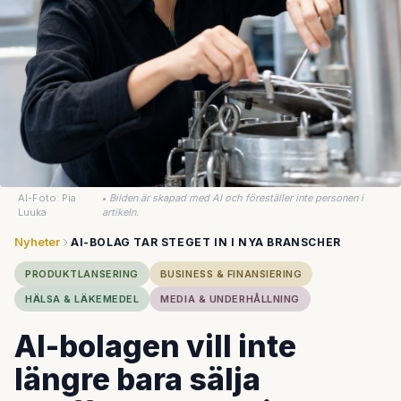
AI-Foto: Pia
•
Bilden är skapad med AI och föreställer inte personen i
Luuka
artikeln.
Nyheter
AI-BOLAG TAR STEGET IN I NYA BRANSCHER
PRODUKTLANSERING
BUSINESS & FINANSIERING
HÄLSA & LÄKEMEDEL
MEDIA & UNDERHÅLLNING
AI-bolagen vill inte
längre bara sälja