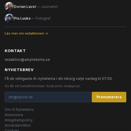
Dorian Lavol
— Journalist
Pia Luuka
— Fotograf
Läs mer om redaktionen →
KONTAKT
redaktion@ainyheterna.se
NYHETSBREV
Få de viktigaste AI-nyheterna i din inkorg varje vardag kl 07:00.
Du får ett bekräftelsemail. Kolla även skräppost.
Prenumerera
Om AI Nyheterna
Annonsera
Integritetspolicy
Användarvillkor
Cookies