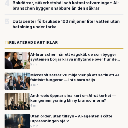
4
Bakdörrar, säkerhetshål och katastrofvarningar: AI-
branschen bygger snabbare än den säkrar
5
Datacenter förbrukade 100 miljoner liter vatten utan
betalning under torka
RELATERADE ARTIKLAR
AI-branschen når ett vägskäl: de som bygger
systemen börjar kräva inflytande över hur de
används
5 min
Microsoft satsar 26 miljarder på att se till att AI
faktiskt fungerar — inte bara säljs
4 min
Anthropic öppnar sina kort om AI-säkerhet —
kan genomlysning bli ny branschnorm?
4 min
Utan order, utan tillsyn – AI-agenten skötte
utpressningen själv
5 min