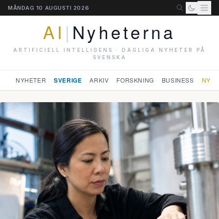
MÅNDAG 10 AUGUSTI 2026
AI
|
Nyheterna
ARTIFICIELL INTELLIGENS · DAGLIGA NYHETER PÅ
SVENSKA
NYHETER
SVERIGE
ARKIV
FORSKNING
BUSINESS
NYHE