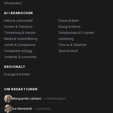
Infrastruktur
AI I BRANSCHER
Hälsa & Läkemedel
Finans & Bank
Fordon & Transport
Energi & Klimat
Tillverkning & Industri
Detaljhandel & E-handel
Media & Underhållning
Utbildning
Juridik & Compliance
Försvar & Säkerhet
Fastigheter & Bygg
Sport & Idrott
Jordbruk & Livsmedel
REGIONALT
Sverige & Norden
OM REDAKTIONEN
Marguerite Leblanc
— Chefredaktör
Isa Stenstedt
— Journalist