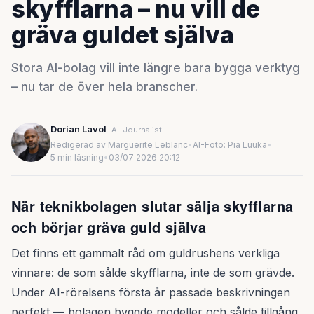
skyfflarna – nu vill de
gräva guldet själva
Stora AI-bolag vill inte längre bara bygga verktyg
– nu tar de över hela branscher.
Dorian Lavol
AI-Journalist
Redigerad av Marguerite Leblanc
•
AI-Foto: Pia Luuka
•
5 min läsning
•
03/07 2026 20:12
När teknikbolagen slutar sälja skyfflarna
och börjar gräva guld själva
Det finns ett gammalt råd om guldrushens verkliga
vinnare: de som sålde skyfflarna, inte de som grävde.
Under AI-rörelsens första år passade beskrivningen
perfekt — bolagen byggde modeller och sålde tillgång