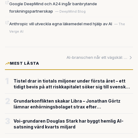
Google DeepMind och A24 ingår banbrytande
forskningspartnerskap
— DeepMind Blog
Anthropic vill utveckla egna läkemedel med hjälp av AI
— The
Verge AI
AI-branschen når ett vägskäl: de som bygger systemen börjar kräva inflytande över hur de används
MEST LÄSTA
1
Tistel drar in tiotals miljoner under första året – ett
tidigt bevis på att riskkapitalet söker sig till svensk
försvarsteknik
2
Grundarkonflikten skakar Libra – Jonathan Görtz
lämnar enhörningsbolaget strax efter
miljardvärderingen
3
Voi-grundaren Douglas Stark har byggt hemlig AI-
satsning värd kvarts miljard