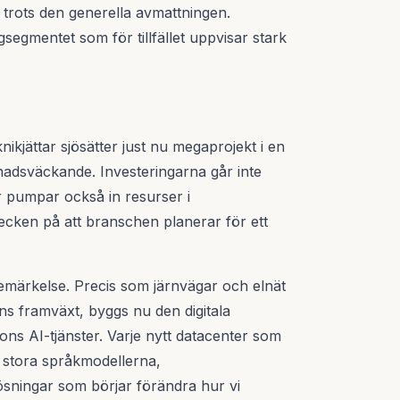
trots den generella avmattningen.
segmentet som för tillfället uppvisar stark
knikjättar sjösätter just nu megaprojekt i en
adsväckande. Investeringarna går inte
r pumpar också in resurser i
tecken på att branschen planerar för ett
bemärkelse. Precis som järnvägar och elnät
ens framväxt, byggs nu den digitala
ons AI-tjänster. Varje nytt datacenter som
de stora språkmodellerna,
ösningar som börjar förändra hur vi