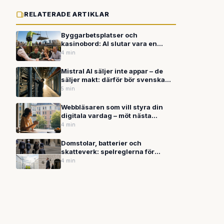
RELATERADE ARTIKLAR
Byggarbetsplatser och
kasinobord: AI slutar vara en
vision och blir ett verktyg
4 min
Mistral AI säljer inte appar – de
säljer makt: därför bör svenska
företag vakna nu
5 min
Webbläsaren som vill styra din
digitala vardag – möt nästa
generations assistent
4 min
Domstolar, batterier och
skatteverk: spelreglerna för
energiomställningen skrivs just
4 min
nu