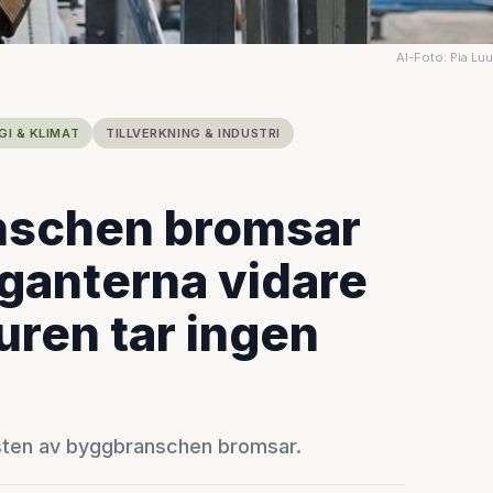
AI-Foto: Pia Lu
GI & KLIMAT
TILLVERKNING & INDUSTRI
nschen bromsar
iganterna vidare
uren tar ingen
esten av byggbranschen bromsar.