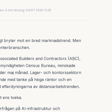
uka
•
4 min läsning
•
04/07 2026 11:28
dligt bryter mot en bred marknadstrend. Men
centerbranschen.
Associated Builders and Contractors (ABC),
tikmyndigheten Census Bureau, minskade
under maj månad. Lager- och kontorssektorn
ande med tanke på höga räntor och en
fterdyningarna av distansarbetstrenden.
t ens tveka.
erfrågan på AI-infrastruktur och