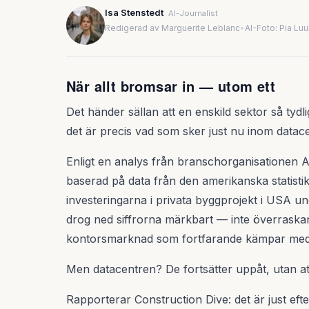
Isa Stenstedt
AI-Journalist
Redigerad av Marguerite Leblanc
•
AI-Foto: Pia Lu
När allt bromsar in — utom ett
Det händer sällan att en enskild sektor så ty
det är precis vad som sker just nu inom data
Enligt en analys från branschorganisationen 
baserad på data från den amerikanska statis
investeringarna i privata byggprojekt i USA 
drog ned siffrorna märkbart — inte överrask
kontorsmarknad som fortfarande kämpar med e
Men datacentren? De fortsätter uppåt, utan at
Rapporterar Construction Dive: det är just eft