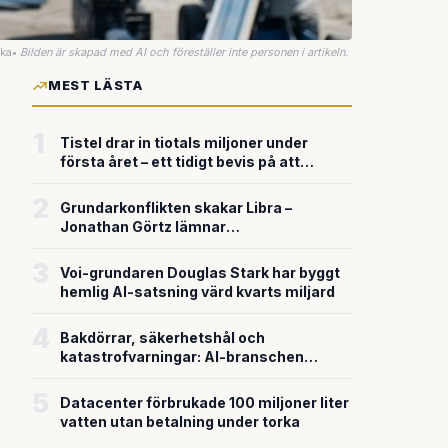
uka
•
Bilden är skapad med AI och föreställer inte personen i artikeln.
MEST LÄSTA
1
Tistel drar in tiotals miljoner under
första året – ett tidigt bevis på att
riskkapitalet söker sig till svensk
försvarsteknik
2
Grundarkonflikten skakar Libra –
Jonathan Görtz lämnar
enhörningsbolaget strax efter
miljardvärderingen
3
Voi-grundaren Douglas Stark har byggt
hemlig AI-satsning värd kvarts miljard
4
Bakdörrar, säkerhetshål och
katastrofvarningar: AI-branschen
bygger snabbare än den säkrar
5
Datacenter förbrukade 100 miljoner liter
vatten utan betalning under torka