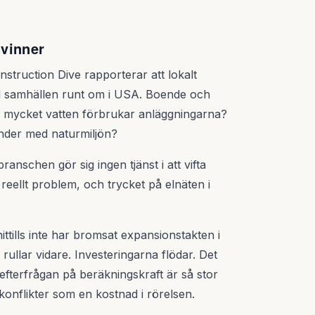
vinner
onstruction Dive rapporterar att lokalt
ad samhällen runt om i USA. Boende och
ur mycket vatten förbrukar anläggningarna?
änder med naturmiljön?
anschen gör sig ingen tjänst i att vifta
reellt problem, och trycket på elnäten i
hittills inte har bromsat expansionstakten i
llar vidare. Investeringarna flödar. Det
 efterfrågan på beräkningskraft är så stor
onflikter som en kostnad i rörelsen.