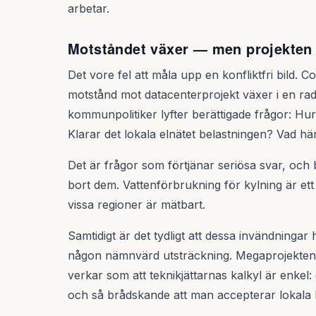
arbetar.
Motståndet växer — men projekten 
Det vore fel att måla upp en konfliktfri bild. C
motstånd mot datacenterprojekt växer i en r
kommunpolitiker lyfter berättigade frågor: H
Klarar det lokala elnätet belastningen? Vad h
Det är frågor som förtjänar seriösa svar, och br
bort dem. Vattenförbrukning för kylning är ett 
vissa regioner är mätbart.
Samtidigt är det tydligt att dessa invändningar 
någon nämnvärd utsträckning. Megaprojekten ru
verkar som att teknikjättarnas kalkyl är enkel:
och så brådskande att man accepterar lokala k