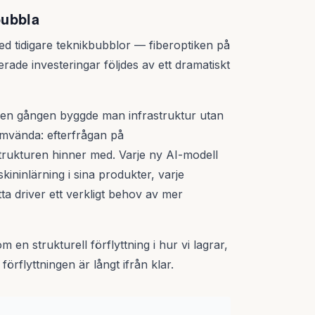
bubbla
 tidigare teknikbubblor — fiberoptiken på
erade investeringar följdes av ett dramatiskt
 Den gången byggde man infrastruktur utan
 omvända: efterfrågan på
trukturen hinner med. Varje ny AI-modell
ininlärning i sina produkter, varje
tta driver ett verkligt behov av mer
 en strukturell förflyttning i hur vi lagrar,
rflyttningen är långt ifrån klar.