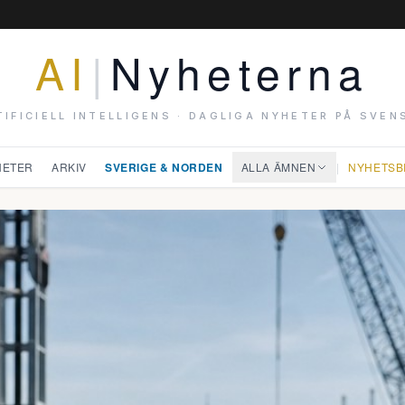
AI
|
Nyheterna
TIFICIELL INTELLIGENS · DAGLIGA NYHETER PÅ SVEN
HETER
ARKIV
SVERIGE & NORDEN
ALLA ÄMNEN
|
NYHETSB