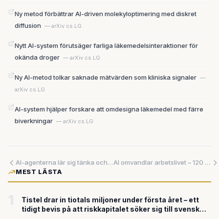
Ny metod förbättrar AI-driven molekyloptimering med diskret
diffusion
— arXiv cs.LG
Nytt AI-system förutsäger farliga läkemedelsinteraktioner för
okända droger
— arXiv cs.LG
Ny AI-metod tolkar saknade mätvärden som kliniska signaler
—
arXiv cs.LG
AI-system hjälper forskare att omdesigna läkemedel med färre
biverkningar
— arXiv cs.LG
AI-agenterna lär sig tänka och samarbeta – men stora brister kvarstår
AI omvandlar arbetslivet – 120 000 varslade och hälften av all kod driftsatt av agenter
MEST LÄSTA
1
Tistel drar in tiotals miljoner under första året – ett
tidigt bevis på att riskkapitalet söker sig till svensk
försvarsteknik