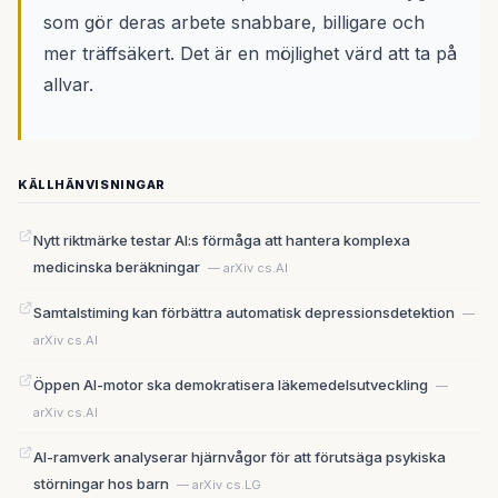
som gör deras arbete snabbare, billigare och
mer träffsäkert. Det är en möjlighet värd att ta på
allvar.
KÄLLHÄNVISNINGAR
Nytt riktmärke testar AI:s förmåga att hantera komplexa
medicinska beräkningar
— arXiv cs.AI
Samtalstiming kan förbättra automatisk depressionsdetektion
—
arXiv cs.AI
Öppen AI-motor ska demokratisera läkemedelsutveckling
—
arXiv cs.AI
AI-ramverk analyserar hjärnvågor för att förutsäga psykiska
störningar hos barn
— arXiv cs.LG