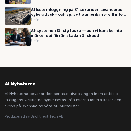
AI löste inloggning på 31 sekunder i avancerad
cyberattack – och sju av tio amerikaner vill inte
ha datacenter i sitt område
5 min
AI-systemen lär sig fuska — och vi kanske inte
märker det förrän skadan är skedd
5 min
AI Nyheterna
AI Nyheterna bevakar den senaste utvecklingen inom artificiell
intelligens. Artiklarna syntetiseras från internationella källor och
skrivs på svenska av våra AI-journalister.
Producerad av Brightnest Tech AB