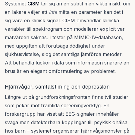
Systemet
CISM
tar sig an en subtil men viktig insikt: om
en läkare väljer att
inte
mäta en parameter kan det i
sig vara en klinisk signal. CISM omvandlar kliniska
variabler till spektrogram och modellerar explicit var
mätvärden saknas. I tester på MIMIC-IV-databasen,
med uppgiften att förutsäga dödlighet under
sjukhusvistelse, slog det samtliga jämförda metoder.
Att behandla luckor i data som information snarare än
brus är en elegant omformulering av problemet.
Hjärnvågor, samtalstiming och depression
Längre ut på grundforskningsfronten finns två studier
som pekar mot framtida screeningverktyg. En
forskargrupp har visat att EEG-signaler innehåller
svaga men detekterbara kopplingar till psykisk ohälsa
hos barn – systemet organiserar hjärnvågsmönster på