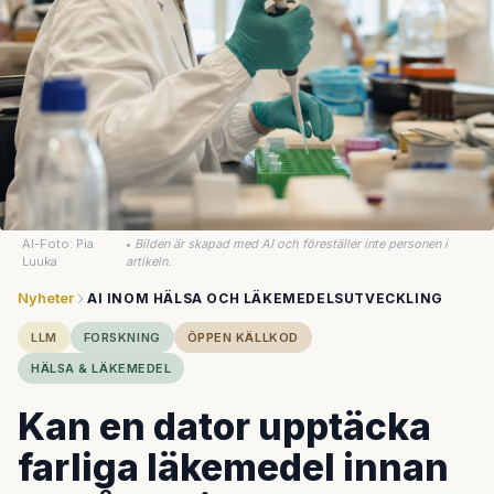
AI-Foto: Pia
•
Bilden är skapad med AI och föreställer inte personen i
Luuka
artikeln.
Nyheter
AI INOM HÄLSA OCH LÄKEMEDELSUTVECKLING
LLM
FORSKNING
ÖPPEN KÄLLKOD
HÄLSA & LÄKEMEDEL
Kan en dator upptäcka
farliga läkemedel innan