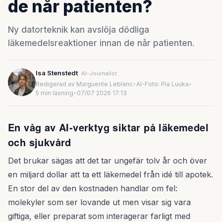
de når patienten?
Ny datorteknik kan avslöja dödliga
läkemedelsreaktioner innan de når patienten.
Isa Stenstedt
AI-Journalist
Redigerad av Marguerite Leblanc
•
AI-Foto: Pia Luuka
•
5 min läsning
•
07/07 2026 17:13
En våg av AI-verktyg siktar på läkemedel
och sjukvård
Det brukar sägas att det tar ungefär tolv år och över
en miljard dollar att ta ett läkemedel från idé till apotek.
En stor del av den kostnaden handlar om fel:
molekyler som ser lovande ut men visar sig vara
giftiga, eller preparat som interagerar farligt med