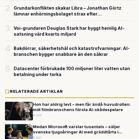
2
Grundarkonflikten skakar Libra – Jonathan Görtz
lämnar enhörningsbolaget strax efter
miljardvärderingen
3
Voi-grundaren Douglas Stark har byggt hemlig AI-
satsning värd kvarts miljard
4
Bakdörrar, säkerhetshål och katastrofvarningar: AI-
branschen bygger snabbare än den säkrar
5
Datacenter förbrukade 100 miljoner liter vatten utan
betalning under torka
RELATERADE ARTIKLAR
Hon har aldrig levt – men får ändå huvudrollen:
möt filmbranschens första AI-skådespelare
4 min
Medan Microsoft varslar tusentals – säljer
svenska tjugoåringar AI med gräddtårta i
Gnosjö
5 min