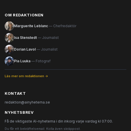
OM REDAKTIONEN
Marguerite Leblanc
— Chefredaktör
Isa Stenstedt
— Journalist
Dorian Lavol
— Journalist
Pia Luuka
— Fotograf
Läs mer om redaktionen →
KONTAKT
redaktion@ainyheterna.se
NYHETSBREV
Få de viktigaste AI-nyheterna i din inkorg varje vardag kl 07:00.
Du får ett bekräftelsemail. Kolla även skräppost.