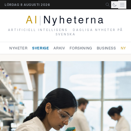
LÖRDAG 8 AUGUSTI 2026
AI
|
Nyheterna
ARTIFICIELL INTELLIGENS · DAGLIGA NYHETER PÅ
SVENSKA
NYHETER
SVERIGE
ARKIV
FORSKNING
BUSINESS
NYHE