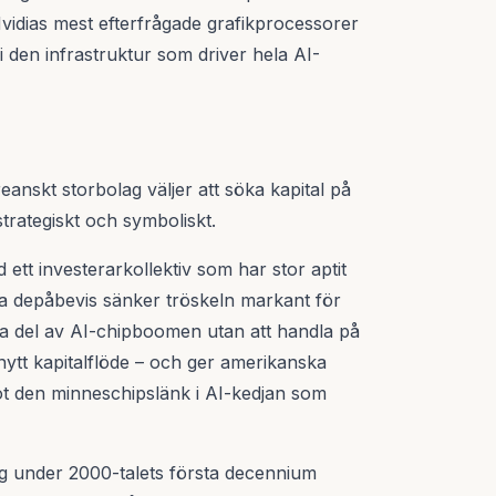
idias mest efterfrågade grafikprocessorer
i den infrastruktur som driver hela AI-
anskt storbolag väljer att söka kapital på
rategiskt och symboliskt.
tt investerarkollektiv som har stor aptit
ka depåbevis sänker tröskeln markant för
l ta del av AI-chipboomen utan att handla på
 nytt kapitalflöde – och ger amerikanska
mot den minneschipslänk i AI-kedjan som
g under 2000-talets första decennium