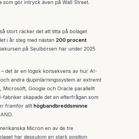
 som gör intryck även på Wall Street.
å stort räcker det att titta på bolaget
let i år steg med nästan
200 procent
tiekursen på Seulbörsen har under 2025
 – det är en logisk konsekvens av hur AI-
 och andra djupinlärningssystem är extremt
 Microsoft, Google och Oracle parallellt
AI-fabriker skapade det en efterfrågan som
er framför allt
högbandbreddsminne
NAND.
erikanska Micron en av de tre
aget har dessutom en stark position