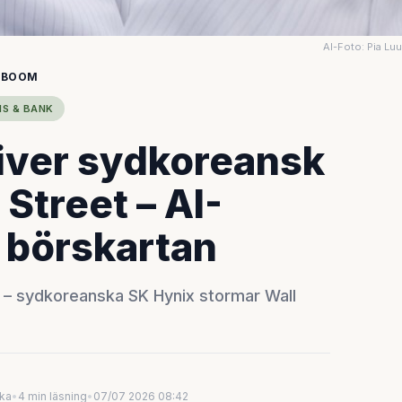
AI-Foto: Pia Lu
IPBOOM
NS & BANK
ver sydkoreansk
l Street – AI-
 börskartan
 – sydkoreanska SK Hynix stormar Wall
uka
•
4 min läsning
•
07/07 2026 08:42