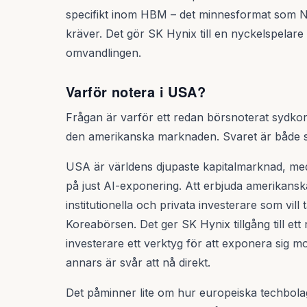
specifikt inom HBM – det minnesformat som Nv
kräver. Det gör SK Hynix till en nyckelspelare 
omvandlingen.
Varför notera i USA?
Frågan är varför ett redan börsnoterat sydkore
den amerikanska marknaden. Svaret är både st
USA är världens djupaste kapitalmarknad, med e
på just AI-exponering. Att erbjuda amerikans
institutionella och privata investerare som vil
Koreabörsen. Det ger SK Hynix tillgång till ett
investerare ett verktyg för att exponera sig 
annars är svår att nå direkt.
Det påminner lite om hur europeiska techbola