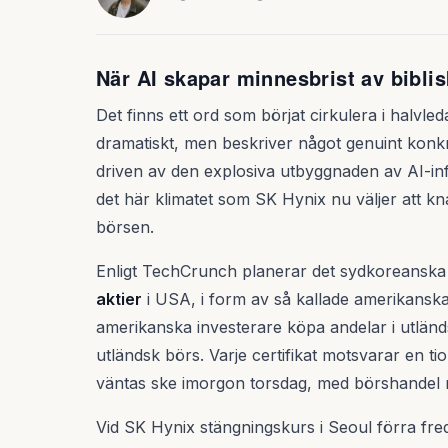
När AI skapar minnesbrist av bibli
Det finns ett ord som börjat cirkulera i halvl
dramatiskt, men beskriver något genuint konkr
driven av den explosiva utbyggnaden av AI-infr
det här klimatet som SK Hynix nu väljer att k
börsen.
Enligt TechCrunch planerar det sydkoreanska 
aktier
i USA, i form av så kallade amerikanska 
amerikanska investerare köpa andelar i utländ
utländsk börs. Varje certifikat motsvarar en tio
väntas ske imorgon torsdag, med börshandel 
Vid SK Hynix stängningskurs i Seoul förra fre