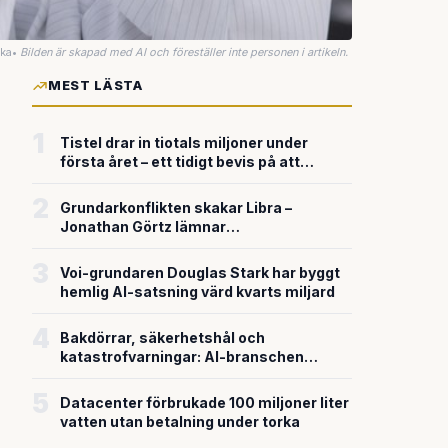
uka
•
Bilden är skapad med AI och föreställer inte personen i artikeln.
MEST LÄSTA
1
Tistel drar in tiotals miljoner under
första året – ett tidigt bevis på att
riskkapitalet söker sig till svensk
försvarsteknik
2
Grundarkonflikten skakar Libra –
Jonathan Görtz lämnar
enhörningsbolaget strax efter
miljardvärderingen
3
Voi-grundaren Douglas Stark har byggt
hemlig AI-satsning värd kvarts miljard
4
Bakdörrar, säkerhetshål och
katastrofvarningar: AI-branschen
bygger snabbare än den säkrar
5
Datacenter förbrukade 100 miljoner liter
vatten utan betalning under torka