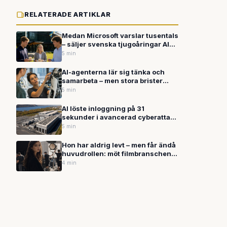
RELATERADE ARTIKLAR
Medan Microsoft varslar tusentals
– säljer svenska tjugoåringar AI
med gräddtårta i Gnosjö
5 min
AI-agenterna lär sig tänka och
samarbeta – men stora brister
kvarstår
5 min
AI löste inloggning på 31
sekunder i avancerad cyberattack
– och sju av tio amerikaner vill inte
5 min
ha datacenter i sitt område
Hon har aldrig levt – men får ändå
huvudrollen: möt filmbranschens
första AI-skådespelare
4 min