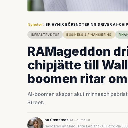
Nyheter
SK HYNIX BÖRSNOTERING DRIVER AI-CH
INFRASTRUKTUR
BUSINESS & FINANSIERING
FINA
RAMageddon dri
chipjätte till Wal
boomen ritar om
AI-boomen skapar akut minneschipsbrist
Street.
Isa Stenstedt
AI-Journalist
Redigerad av Marguerite Leblanc
•
AI-Foto: Pia Lu