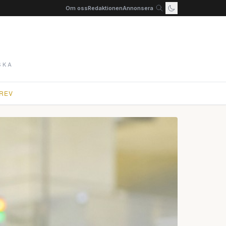
Om oss
Redaktionen
Annonsera
SKA
REV