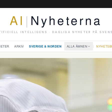
AI
|
Nyheterna
TIFICIELL INTELLIGENS · DAGLIGA NYHETER PÅ SVEN
HETER
ARKIV
SVERIGE & NORDEN
ALLA ÄMNEN
|
NYHETSB