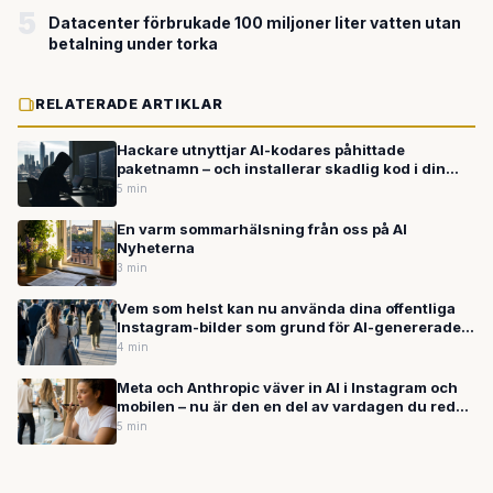
5
Datacenter förbrukade 100 miljoner liter vatten utan
betalning under torka
RELATERADE ARTIKLAR
Hackare utnyttjar AI-kodares påhittade
paketnamn – och installerar skadlig kod i din
produktion
5 min
En varm sommarhälsning från oss på AI
Nyheterna
3 min
Vem som helst kan nu använda dina offentliga
Instagram-bilder som grund för AI-genererade
motiv – utan ditt tillstånd
4 min
Meta och Anthropic väver in AI i Instagram och
mobilen – nu är den en del av vardagen du redan
lever i
5 min