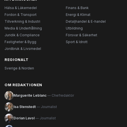
Hälsa & Läkemedel
Finans & Bank
Fordon & Transport
Energi & Klimat
Tillverkning & Industri
Detaljhandel & E-handel
Media & Underhållning
Utbildning
Juridik & Compliance
Försvar & Säkerhet
Fastigheter & Bygg
Sport & Idrott
Jordbruk & Livsmedel
REGIONALT
Sverige & Norden
OM REDAKTIONEN
Marguerite Leblanc
— Chefredaktör
Isa Stenstedt
— Journalist
Dorian Lavol
— Journalist