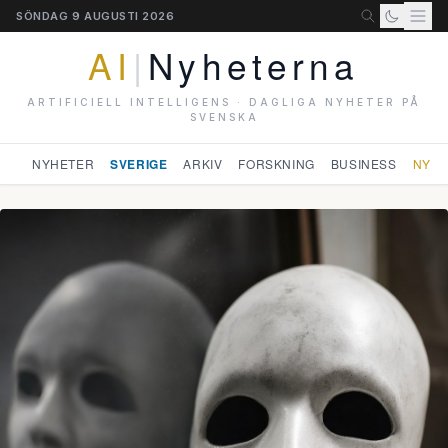
SÖNDAG 9 AUGUSTI 2026
AI
|
Nyheterna
ARTIFICIELL INTELLIGENS · DAGLIGA NYHETER PÅ
SVENSKA
NYHETER
SVERIGE
ARKIV
FORSKNING
BUSINESS
NYHE