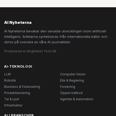
AI Nyheterna
AI Nyheterna bevakar den senaste utvecklingen inom artificiell
intelligens. Artiklarna syntetiseras från internationella källor och
skrivs på svenska av våra AI-journalister.
Producerad av Brightnest Tech AB
AI-TEKNOLOGI
LLM
Computer Vision
Robotik
Etik & Reglering
Business & Finansiering
Forskning
Produktlansering
Öppen källkod
Tal & Ljud
Agenter & Automation
Infrastruktur
AI I BRANSCHER