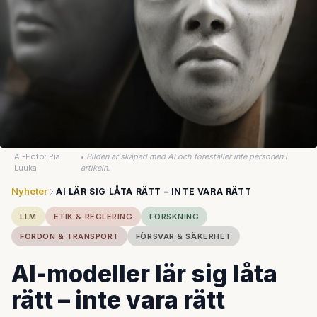
AI-Foto: Pia
•
Bilden är skapad med AI och föreställer inte personen i
Luuka
artikeln.
Nyheter
AI LÄR SIG LÅTA RÄTT – INTE VARA RÄTT
LLM
ETIK & REGLERING
FORSKNING
FORDON & TRANSPORT
FÖRSVAR & SÄKERHET
AI-modeller lär sig låta
rätt – inte vara rätt