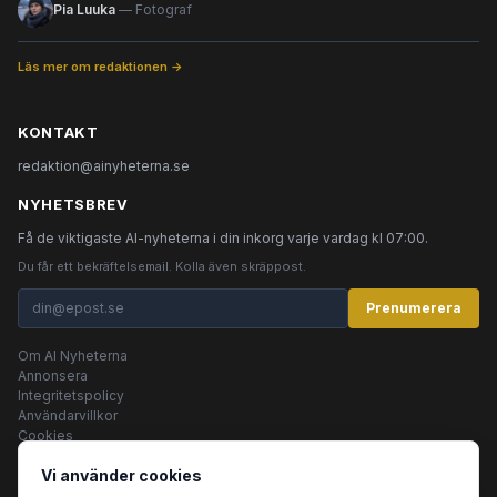
Pia Luuka
— Fotograf
Läs mer om redaktionen →
KONTAKT
redaktion@ainyheterna.se
NYHETSBREV
Få de viktigaste AI-nyheterna i din inkorg varje vardag kl 07:00.
Du får ett bekräftelsemail. Kolla även skräppost.
Prenumerera
Om AI Nyheterna
Annonsera
Integritetspolicy
Användarvillkor
Cookies
Vi använder cookies