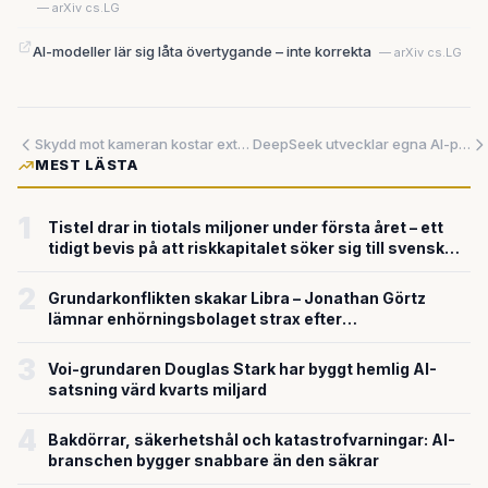
— arXiv cs.LG
AI-modeller lär sig låta övertygande – inte korrekta
— arXiv cs.LG
Skydd mot kameran kostar extra — men lögnen är gratis
DeepSeek utvecklar egna AI-processorer – utmanar Nvidias och Huaweis grepp om datacentermarknaden
MEST LÄSTA
1
Tistel drar in tiotals miljoner under första året – ett
tidigt bevis på att riskkapitalet söker sig till svensk
försvarsteknik
2
Grundarkonflikten skakar Libra – Jonathan Görtz
lämnar enhörningsbolaget strax efter
miljardvärderingen
3
Voi-grundaren Douglas Stark har byggt hemlig AI-
satsning värd kvarts miljard
4
Bakdörrar, säkerhetshål och katastrofvarningar: AI-
branschen bygger snabbare än den säkrar