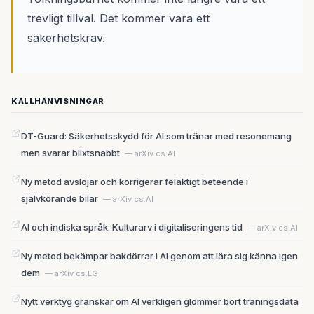
trevligt tillval. Det kommer vara ett
säkerhetskrav.
KÄLLHÄNVISNINGAR
DT-Guard: Säkerhetsskydd för AI som tränar med resonemang
men svarar blixtsnabbt
— arXiv cs.AI
Ny metod avslöjar och korrigerar felaktigt beteende i
självkörande bilar
— arXiv cs.AI
AI och indiska språk: Kulturarv i digitaliseringens tid
— arXiv cs.AI
Ny metod bekämpar bakdörrar i AI genom att lära sig känna igen
dem
— arXiv cs.LG
Nytt verktyg granskar om AI verkligen glömmer bort träningsdata