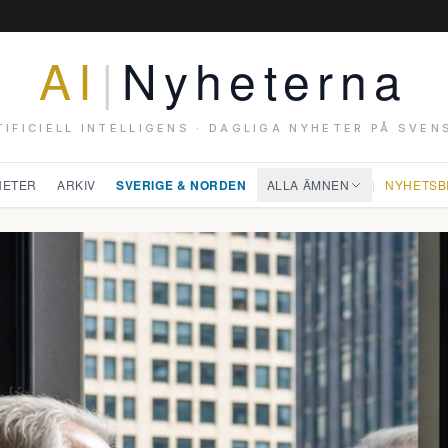
AI
|
Nyheterna
TIFICIELL INTELLIGENS · DAGLIGA NYHETER PÅ SVEN
HETER
ARKIV
SVERIGE & NORDEN
ALLA ÄMNEN
|
NYHETSB