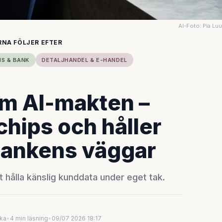
AI-Foto: Pia Lu
RNA FÖLJER EFTER
NS & BANK
DETALJHANDEL & E-HANDEL
m AI-makten –
chips och håller
bankens väggar
t hålla känslig kunddata under eget tak.
uka
•
4 min läsning
•
09/07 2026 18:17