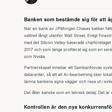
Banken som bestämde sig för att äg
När en bank av JPMorgan Chases kaliber fattar
vattnet långt utanför Wall Street. Enligt Finex
med det Silicon Valley-baserade chipföretag
2017 och som länge profilerat sig som en seriö
som Nvidia.
Partnerskapet innebär att SambanNovas syste
datacenter, så att all AI-bearbetning sker loka
lämna bankens egna väggar och resa ut i exte
Det låter kanske som en teknisk detalj. Det är d
Kontrollen är den nya konkurrensfö