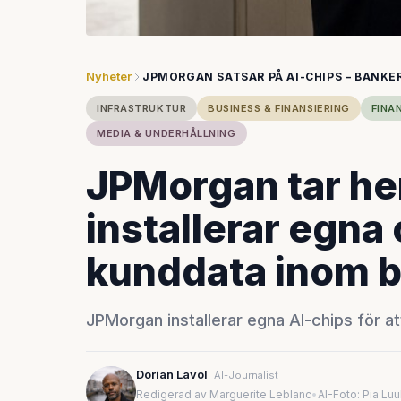
Nyheter
JPMORGAN SATSAR PÅ AI-CHIPS – BANKE
INFRASTRUKTUR
BUSINESS & FINANSIERING
FINA
MEDIA & UNDERHÅLLNING
JPMorgan tar he
installerar egna 
kunddata inom 
JPMorgan installerar egna AI-chips för at
Dorian Lavol
AI-Journalist
Redigerad av Marguerite Leblanc
•
AI-Foto: Pia Lu