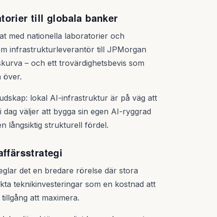
orier till globala banker
t med nationella laboratorier och
som infrastrukturleverantör till JPMorgan
skurva – och ett trovärdighetsbevis som
 över.
budskap: lokal AI-infrastruktur är på väg att
dag väljer att bygga sin egen AI-ryggrad
n långsiktig strukturell fördel.
ffärsstrategi
eglar det en bredare rörelse där stora
rakta teknikinvesteringar som en kostnad att
tillgång att maximera.