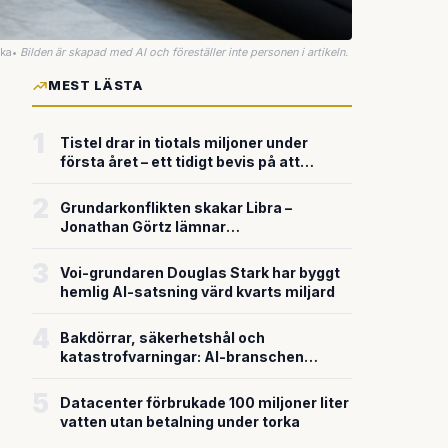
uka
•
Bilden är skapad med AI och föreställer inte personen i artikeln.
MEST LÄSTA
1
Tistel drar in tiotals miljoner under
första året – ett tidigt bevis på att
riskkapitalet söker sig till svensk
försvarsteknik
2
Grundarkonflikten skakar Libra –
Jonathan Görtz lämnar
enhörningsbolaget strax efter
miljardvärderingen
3
Voi-grundaren Douglas Stark har byggt
hemlig AI-satsning värd kvarts miljard
4
Bakdörrar, säkerhetshål och
katastrofvarningar: AI-branschen
bygger snabbare än den säkrar
5
Datacenter förbrukade 100 miljoner liter
vatten utan betalning under torka