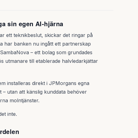
a sin egen AI-hjärna
 ett teknikbeslut, skickar det ringar på
tra har banken nu ingått ett partnerskap
et SambaNova – ett bolag som grundades
s utmanare till etablerade halvledarkjättar
m installeras direkt i JPMorgans egna
lt – utan att känslig kunddata behöver
rna molntjänster.
et inte.
rdelen