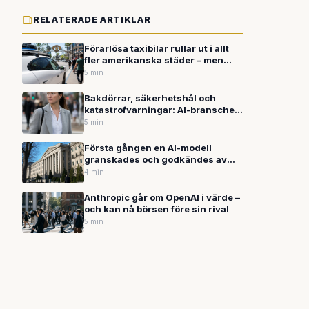
RELATERADE ARTIKLAR
Förarlösa taxibilar rullar ut i allt
fler amerikanska städer – men
regelverket har svårt att hänga
5 min
med
Bakdörrar, säkerhetshål och
katastrofvarningar: AI-branschen
bygger snabbare än den säkrar
5 min
Första gången en AI-modell
granskades och godkändes av
staten – så kan det sätta normen
4 min
för branschen
Anthropic går om OpenAI i värde –
och kan nå börsen före sin rival
5 min