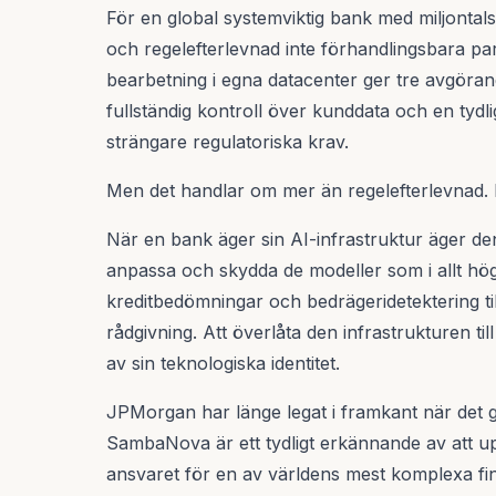
För en global systemviktig bank med miljontals
och regelefterlevnad inte förhandlingsbara para
bearbetning i egna datacenter ger tre avgöran
fullständig kontroll över kunddata och en tydlig
strängare regulatoriska krav.
Men det handlar om mer än regelefterlevnad. D
När en bank äger sin AI-infrastruktur äger den
anpassa och skydda de modeller som i allt högr
kreditbedömningar och bedrägeridetektering ti
rådgivning. Att överlåta den infrastrukturen til
av sin teknologiska identitet.
JPMorgan har länge legat i framkant när det gä
SambaNova är ett tydligt erkännande av att u
ansvaret för en av världens mest komplexa fin