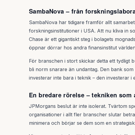
SambaNova – från forskningslaborat
SambaNova har tidigare framför allt samarbeta
forskningsinstitutioner i USA. Att nu kliva in 
Chase är ett gigantiskt steg i bolagets mognad
öppnar dörrar hos andra finansinstitut världen
För branschen i stort skickar detta ett tydligt 
bli norm snarare än undantag. Den bank som i 
investerar inte bara i teknik – den investerar i e
En bredare rörelse – tekniken som a
JPMorgans beslut är inte isolerat. Tvärtom sp
organisationer i allt fler branscher slutar bet
minimera och börjar se dem som en strategisk 