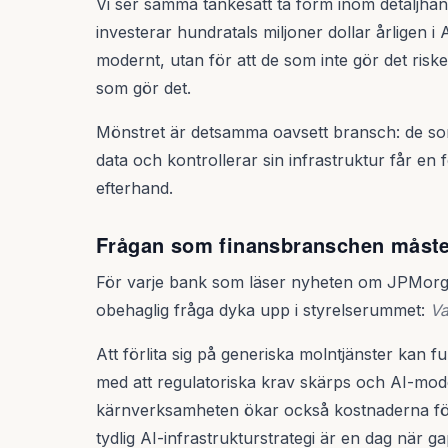
Vi ser samma tankesätt ta form inom detaljhan
investerar hundratals miljoner dollar årligen i A
modernt, utan för att de som inte gör det ris
som gör det.
Mönstret är detsamma oavsett bransch: de so
data och kontrollerar sin infrastruktur får en 
efterhand.
Frågan som finansbranschen måste
För varje bank som läser nyheten om JPMo
obehaglig fråga dyka upp i styrelserummet:
Va
Att förlita sig på generiska molntjänster kan 
med att regulatoriska krav skärps och AI-model
kärnverksamheten ökar också kostnaderna för a
tydlig AI-infrastrukturstrategi är en dag när ga