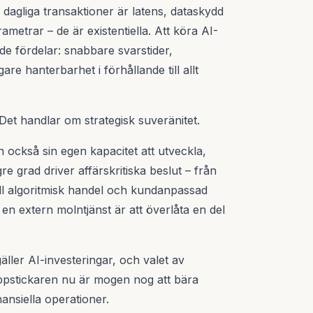
 dagliga transaktioner är latens, dataskydd
metrar – de är existentiella. Att köra AI-
de fördelar: snabbare svarstider,
are hanterbarhet i förhållande till allt
et handlar om strategisk suveränitet.
 också sin egen kapacitet att utveckla,
e grad driver affärskritiska beslut – från
ll algoritmisk handel och kundanpassad
l en extern molntjänst är att överlåta en del
ller AI-investeringar, och valet av
ppstickaren nu är mogen nog att bära
ansiella operationer.