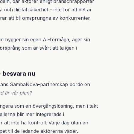
deln, där aktörer enligt branschrapporter
I och digital säkerhet – inte för att det är
kerar att bli omsprungna av konkurrenter
m bygger sin egen AI-förmåga, äger sin
försprång som är svårt att ta igen i
 besvara nu
rgans SambaNova-partnerskap borde en
d är vår plan?
fungera som en övergångslösning, men i takt
lerna blir mer integrerade i
tt inte ha kontroll. Varje dag utan en
pet till de ledande aktörerna växer.