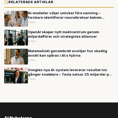
RELATERADE ARTIKLAR
AI-modeller väljer smicker före sanning –
forskare identifierar neuralkretsar bakom
underdånighet
4 min
OpenAI skapar nytt maktcentrum genom
miljardaffärer och strategiska allianser
4 min
Matematiskt genombrott avslöjar hur skadlig
avsikt kan spåras i AI:s hjärna
4 min
Googles nya AI-system levererar resultat nio
gånger snabbare – Tesla satsar 25 miljarder på
robotar
4 min
AI Nyheterna