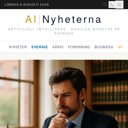
LÖRDAG 8 AUGUSTI 2026
AI
|
Nyheterna
ARTIFICIELL INTELLIGENS · DAGLIGA NYHETER PÅ
SVENSKA
NYHETER
SVERIGE
ARKIV
FORSKNING
BUSINESS
NYHE