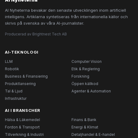
AI Nyheterna bevakar den senaste utvecklingen inom artificiell
intelligens. Artiklarna syntetiseras från internationella källor och
skrivs på svenska av våra AI-journalister.
Producerad av Brightnest Tech AB
AI-TEKNOLOGI
LLM
Computer Vision
Robotik
Etik & Reglering
Business & Finansiering
Forskning
Produktlansering
Öppen källkod
Tal & Ljud
Agenter & Automation
Infrastruktur
AI I BRANSCHER
Hälsa & Läkemedel
Finans & Bank
Fordon & Transport
Energi & Klimat
Tillverkning & Industri
Detaljhandel & E-handel