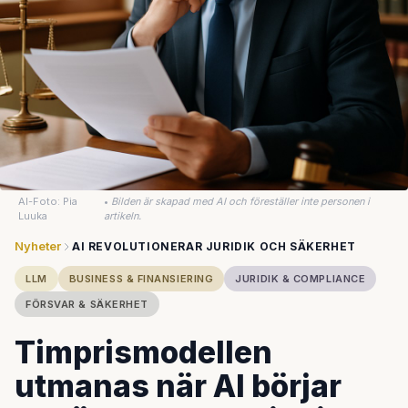
AI-Foto: Pia
•
Bilden är skapad med AI och föreställer inte personen i
Luuka
artikeln.
Nyheter
AI REVOLUTIONERAR JURIDIK OCH SÄKERHET
LLM
BUSINESS & FINANSIERING
JURIDIK & COMPLIANCE
FÖRSVAR & SÄKERHET
Timprismodellen
utmanas när AI börjar