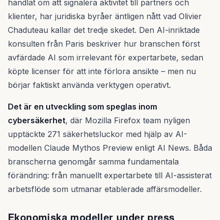
handlat om att signalera aktivitet till partners och
klienter, har juridiska byråer äntligen nått vad Olivier
Chaduteau kallar det tredje skedet. Den AI-inriktade
konsulten från Paris beskriver hur branschen först
avfärdade AI som irrelevant för expertarbete, sedan
köpte licenser för att inte förlora ansikte – men nu
börjar faktiskt använda verktygen operativt.
Det är en utveckling som speglas inom
cybersäkerhet
, där Mozilla Firefox team nyligen
upptäckte 271 säkerhetsluckor med hjälp av AI-
modellen Claude Mythos Preview enligt AI News. Båda
branscherna genomgår samma fundamentala
förändring: från manuellt expertarbete till AI-assisterat
arbetsflöde som utmanar etablerade affärsmodeller.
Ekonomiska modeller under press