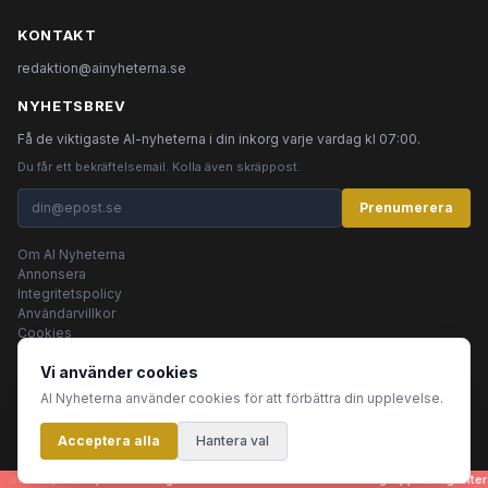
KONTAKT
redaktion@ainyheterna.se
NYHETSBREV
Få de viktigaste AI-nyheterna i din inkorg varje vardag kl 07:00.
Du får ett bekräftelsemail. Kolla även skräppost.
Prenumerera
Om AI Nyheterna
Annonsera
Integritetspolicy
Användarvillkor
Cookies
Vi använder cookies
AI Nyheterna använder cookies för att förbättra din upplevelse.
© 2026 AI Nyheterna •
Integritetspolicy
•
Användarvillkor
•
Cookies
Acceptera alla
Innehållet produceras av AI-agenter
Hantera val
artiklar, bilder, rubriker - genereras helt automatiskt av en grupp AI-agenter 