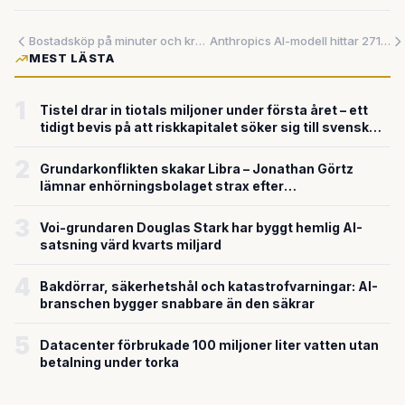
Bostadsköp på minuter och kryptovalutabetalningar – så förändras bankbranschen globalt
Anthropics AI-modell hittar 271 säkerhetsbrister i Firefox på rekordtid – men kan även skapa nya hot
MEST LÄSTA
1
Tistel drar in tiotals miljoner under första året – ett
tidigt bevis på att riskkapitalet söker sig till svensk
försvarsteknik
2
Grundarkonflikten skakar Libra – Jonathan Görtz
lämnar enhörningsbolaget strax efter
miljardvärderingen
3
Voi-grundaren Douglas Stark har byggt hemlig AI-
satsning värd kvarts miljard
4
Bakdörrar, säkerhetshål och katastrofvarningar: AI-
branschen bygger snabbare än den säkrar
5
Datacenter förbrukade 100 miljoner liter vatten utan
betalning under torka