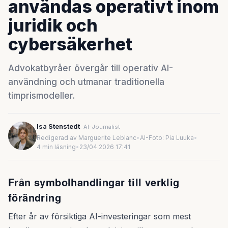
användas operativt inom
juridik och
cybersäkerhet
Advokatbyråer övergår till operativ AI-
användning och utmanar traditionella
timprismodeller.
Isa Stenstedt
AI-Journalist
Redigerad av Marguerite Leblanc
•
AI-Foto: Pia Luuka
•
4 min läsning
•
23/04 2026 17:41
Från symbolhandlingar till verklig
förändring
Efter år av försiktiga AI-investeringar som mest