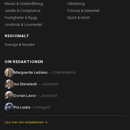
Media & Underhållning
Utbildning
Juridik & Compliance
Försvar & Säkerhet
Fastigheter & Bygg
Sport & Idrott
Jordbruk & Livsmedel
REGIONALT
Sverige & Norden
OM REDAKTIONEN
Marguerite Leblanc
— Chefredaktör
Isa Stenstedt
— Journalist
Dorian Lavol
— Journalist
Pia Luuka
— Fotograf
Läs mer om redaktionen →