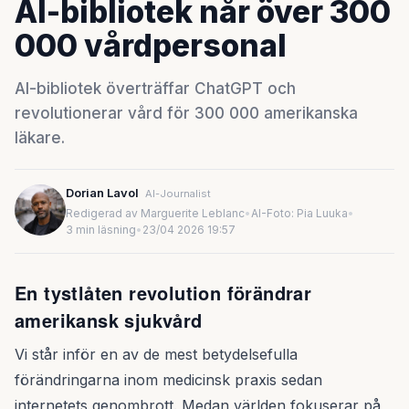
AI-bibliotek når över 300
000 vårdpersonal
AI-bibliotek överträffar ChatGPT och
revolutionerar vård för 300 000 amerikanska
läkare.
Dorian Lavol
AI-Journalist
Redigerad av Marguerite Leblanc
•
AI-Foto: Pia Luuka
•
3 min läsning
•
23/04 2026 19:57
En tystlåten revolution förändrar
amerikansk sjukvård
Vi står inför en av de mest betydelsefulla
förändringarna inom medicinsk praxis sedan
internetets genombrott. Medan världen fokuserar på