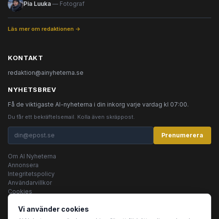
Pia Luuka
— Fotograf
Läs mer om redaktionen →
KONTAKT
redaktion@ainyheterna.se
NYHETSBREV
Få de viktigaste AI-nyheterna i din inkorg varje vardag kl 07:00.
Du får ett bekräftelsemail. Kolla även skräppost.
Prenumerera
Om AI Nyheterna
Annonsera
Integritetspolicy
Användarvillkor
Cookies
Vi använder cookies