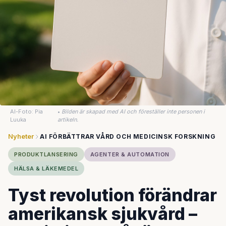
AI-Foto: Pia
•
Bilden är skapad med AI och föreställer inte personen i
Luuka
artikeln.
Nyheter
AI FÖRBÄTTRAR VÅRD OCH MEDICINSK FORSKNING
PRODUKTLANSERING
AGENTER & AUTOMATION
HÄLSA & LÄKEMEDEL
Tyst revolution förändrar
amerikansk sjukvård –