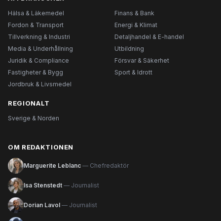
Hälsa & Läkemedel
Finans & Bank
Fordon & Transport
Energi & Klimat
Tillverkning & Industri
Detaljhandel & E-handel
Media & Underhållning
Utbildning
Juridik & Compliance
Försvar & Säkerhet
Fastigheter & Bygg
Sport & Idrott
Jordbruk & Livsmedel
REGIONALT
Sverige & Norden
OM REDAKTIONEN
Marguerite Leblanc
— Chefredaktör
Isa Stenstedt
— Journalist
Dorian Lavol
— Journalist