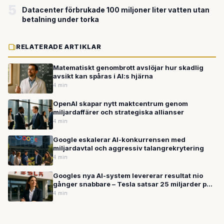
5
Datacenter förbrukade 100 miljoner liter vatten utan
betalning under torka
RELATERADE ARTIKLAR
Matematiskt genombrott avslöjar hur skadlig
avsikt kan spåras i AI:s hjärna
4 min
OpenAI skapar nytt maktcentrum genom
miljardaffärer och strategiska allianser
4 min
Google eskalerar AI-konkurrensen med
miljardavtal och aggressiv talangrekrytering
4 min
Googles nya AI-system levererar resultat nio
gånger snabbare – Tesla satsar 25 miljarder på
robotar
4 min