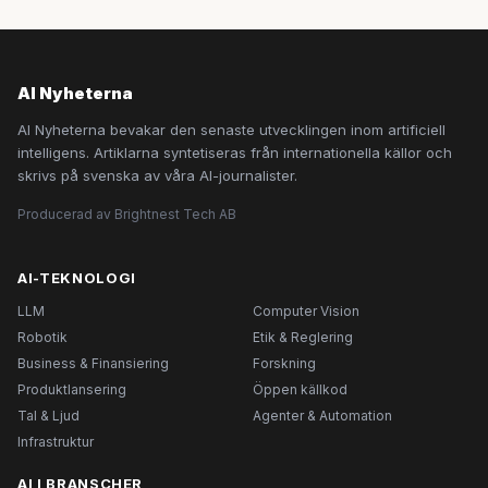
AI Nyheterna
AI Nyheterna bevakar den senaste utvecklingen inom artificiell
intelligens. Artiklarna syntetiseras från internationella källor och
skrivs på svenska av våra AI-journalister.
Producerad av Brightnest Tech AB
AI-TEKNOLOGI
LLM
Computer Vision
Robotik
Etik & Reglering
Business & Finansiering
Forskning
Produktlansering
Öppen källkod
Tal & Ljud
Agenter & Automation
Infrastruktur
AI I BRANSCHER