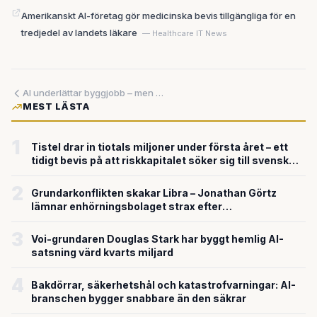
Amerikanskt AI-företag gör medicinska bevis tillgängliga för en
tredjedel av landets läkare
— Healthcare IT News
AI underlättar byggjobb – men datacenter står utan ström
MEST LÄSTA
1
Tistel drar in tiotals miljoner under första året – ett
tidigt bevis på att riskkapitalet söker sig till svensk
försvarsteknik
2
Grundarkonflikten skakar Libra – Jonathan Görtz
lämnar enhörningsbolaget strax efter
miljardvärderingen
3
Voi-grundaren Douglas Stark har byggt hemlig AI-
satsning värd kvarts miljard
4
Bakdörrar, säkerhetshål och katastrofvarningar: AI-
branschen bygger snabbare än den säkrar