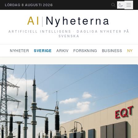
LÖRDAG 8 AUGUSTI 2026
AI
|
Nyheterna
ARTIFICIELL INTELLIGENS · DAGLIGA NYHETER PÅ
SVENSKA
NYHETER
SVERIGE
ARKIV
FORSKNING
BUSINESS
NYHE