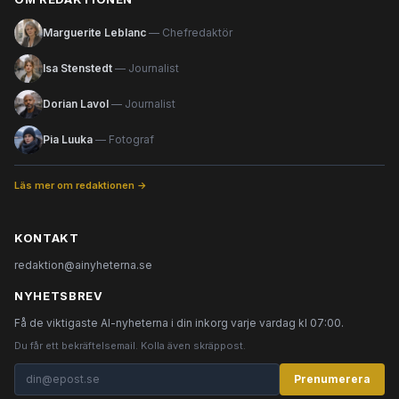
Marguerite Leblanc
— Chefredaktör
Isa Stenstedt
— Journalist
Dorian Lavol
— Journalist
Pia Luuka
— Fotograf
Läs mer om redaktionen →
KONTAKT
redaktion@ainyheterna.se
NYHETSBREV
Få de viktigaste AI-nyheterna i din inkorg varje vardag kl 07:00.
Du får ett bekräftelsemail. Kolla även skräppost.
Prenumerera