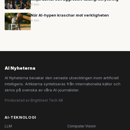
4 min
När AI-hypen kraschar mot verkligheten
4 min
AI Nyheterna
AI Nyheterna bevakar den senaste utvecklingen inom artificiell
intelligens. Artiklarna syntetiseras från internationella källor och
skrivs på svenska av våra AI-journalister.
Producerad av Brightnest Tech AB
AI-TEKNOLOGI
LLM
Computer Vision