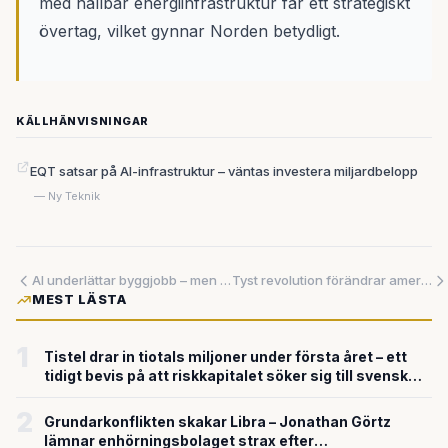
med hållbar energiinfrastruktur får ett strategiskt
övertag, vilket gynnar Norden betydligt.
KÄLLHÄNVISNINGAR
EQT satsar på AI-infrastruktur – väntas investera miljardbelopp
— Ny Teknik
AI underlättar byggjobb – men datacenter står utan ström
Tyst revolution förändrar amerikansk sjukvård – AI-bibliotek når över 300 000 vårdpersonal
MEST LÄSTA
1
Tistel drar in tiotals miljoner under första året – ett
tidigt bevis på att riskkapitalet söker sig till svensk
försvarsteknik
2
Grundarkonflikten skakar Libra – Jonathan Görtz
lämnar enhörningsbolaget strax efter