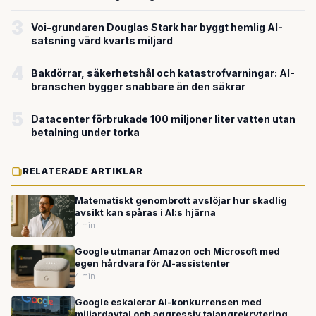
miljardvärderingen
3
Voi-grundaren Douglas Stark har byggt hemlig AI-
satsning värd kvarts miljard
4
Bakdörrar, säkerhetshål och katastrofvarningar: AI-
branschen bygger snabbare än den säkrar
5
Datacenter förbrukade 100 miljoner liter vatten utan
betalning under torka
RELATERADE ARTIKLAR
Matematiskt genombrott avslöjar hur skadlig
avsikt kan spåras i AI:s hjärna
4 min
Google utmanar Amazon och Microsoft med
egen hårdvara för AI-assistenter
4 min
Google eskalerar AI-konkurrensen med
miljardavtal och aggressiv talangrekrytering