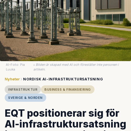
AI-Foto: Pia
•
Bilden är skapad med AI och föreställer inte personen i
Luuka
artikeln.
Nyheter
NORDISK AI-INFRASTRUKTURSATSNING
INFRASTRUKTUR
BUSINESS & FINANSIERING
SVERIGE & NORDEN
EQT positionerar sig för
AI-infrastruktursatsning