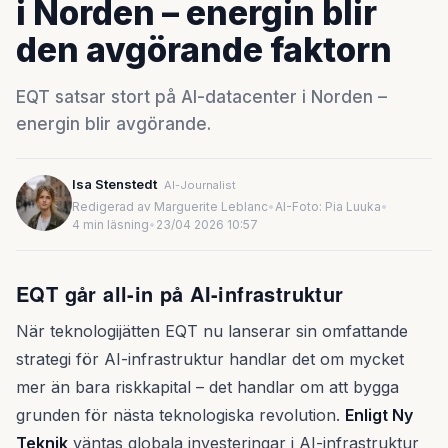
i Norden – energin blir
den avgörande faktorn
EQT satsar stort på AI-datacenter i Norden –
energin blir avgörande.
Isa Stenstedt
AI-Journalist
Redigerad av Marguerite Leblanc
•
AI-Foto: Pia Luuka
•
4 min läsning
•
23/04 2026 10:57
EQT går all-in på AI-infrastruktur
När teknologijätten EQT nu lanserar sin omfattande
strategi för AI-infrastruktur handlar det om mycket
mer än bara riskkapital – det handlar om att bygga
grunden för nästa teknologiska revolution.
Enligt Ny
Teknik
väntas globala investeringar i AI-infrastruktur