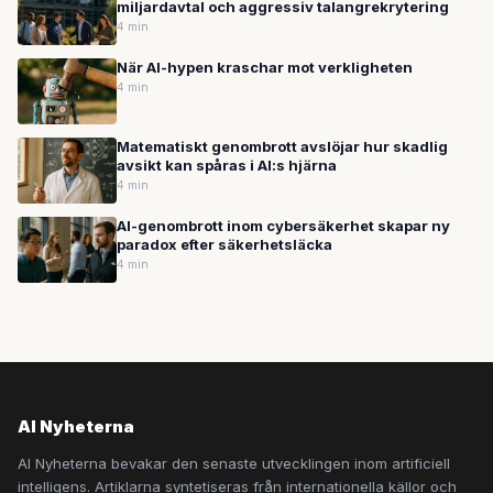
miljardavtal och aggressiv talangrekrytering
4 min
När AI-hypen kraschar mot verkligheten
4 min
Matematiskt genombrott avslöjar hur skadlig
avsikt kan spåras i AI:s hjärna
4 min
AI-genombrott inom cybersäkerhet skapar ny
paradox efter säkerhetsläcka
4 min
AI Nyheterna
AI Nyheterna bevakar den senaste utvecklingen inom artificiell
intelligens. Artiklarna syntetiseras från internationella källor och