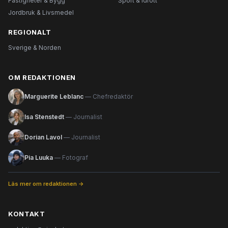
Fastigheter & Bygg
Sport & Idrott
Jordbruk & Livsmedel
REGIONALT
Sverige & Norden
OM REDAKTIONEN
Marguerite Leblanc
— Chefredaktör
Isa Stenstedt
— Journalist
Dorian Lavol
— Journalist
Pia Luuka
— Fotograf
Läs mer om redaktionen →
KONTAKT