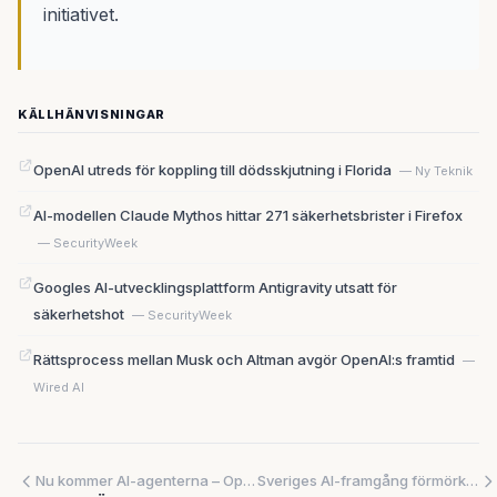
initiativet.
KÄLLHÄNVISNINGAR
OpenAI utreds för koppling till dödsskjutning i Florida
— Ny Teknik
AI-modellen Claude Mythos hittar 271 säkerhetsbrister i Firefox
— SecurityWeek
Googles AI-utvecklingsplattform Antigravity utsatt för
säkerhetshot
— SecurityWeek
Rättsprocess mellan Musk och Altman avgör OpenAI:s framtid
—
Wired AI
Nu kommer AI-agenterna – OpenAI lanserar molnbaserade arbetsbots för företag
Sveriges AI-framgång förmörkas av diversitetskris – bara en procent av 17 miljarder till kvinnor