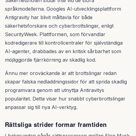
Säkerhetshoten slutar inte vid de stora
språkmodellerna. Googles AI-utvecklingsplattform
Antigravity har blivit måltavla för både
säkerhetsforskare och cyberbrottslingar, enligt
SecurityWeek. Plattformen, som förvandlar
kodredigerare till kontrollcentraler för självständiga
AI-agenter, drabbades av en kritisk sårbarhet som
möjliggjorde fjärrkörning av skadlig kod.
Ännu mer oroväckande är att brottslingar redan
skapar falska nedladdningssidor för att sprida skadlig
programvara genom att utnyttja Antiravitys
popularitet. Detta visar hur snabbt cyberbrottslingar
anpassar sig till nya AI-verktyg.
Rättsliga strider formar framtiden
I bakgrunden pågår rättsprocessen mellan Elon Musk