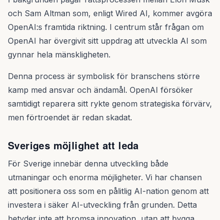
och Sam Altman som, enligt Wired AI, kommer avgöra
OpenAI:s framtida riktning. I centrum står frågan om
OpenAI har övergivit sitt uppdrag att utveckla AI som
gynnar hela mänskligheten.
Denna process är symbolisk för branschens större
kamp med ansvar och ändamål. OpenAI försöker
samtidigt reparera sitt rykte genom strategiska förvärv,
men förtroendet är redan skadat.
Sveriges möjlighet att leda
För Sverige innebär denna utveckling både
utmaningar och enorma möjligheter. Vi har chansen
att positionera oss som en pålitlig AI-nation genom att
investera i säker AI-utveckling från grunden. Detta
betyder inte att bromsa innovation, utan att bygga