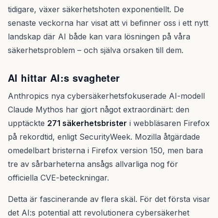
tidigare, växer säkerhetshoten exponentiellt. De
senaste veckorna har visat att vi befinner oss i ett nytt
landskap där AI både kan vara lösningen på våra
säkerhetsproblem – och själva orsaken till dem.
AI hittar AI:s svagheter
Anthropics nya cybersäkerhetsfokuserade AI-modell
Claude Mythos har gjort något extraordinärt: den
upptäckte
271 säkerhetsbrister
i webbläsaren Firefox
på rekordtid, enligt SecurityWeek. Mozilla åtgärdade
omedelbart bristerna i Firefox version 150, men bara
tre av sårbarheterna ansågs allvarliga nog för
officiella CVE-beteckningar.
Detta är fascinerande av flera skäl. För det första visar
det AI:s potential att revolutionera cybersäkerhet