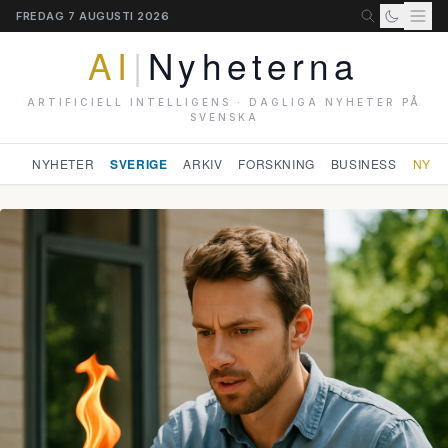
FREDAG 7 AUGUSTI 2026
AI
|
Nyheterna
ARTIFICIELL INTELLIGENS · DAGLIGA NYHETER PÅ
SVENSKA
NYHETER
SVERIGE
ARKIV
FORSKNING
BUSINESS
NYHE