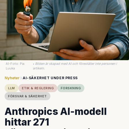
AI-Foto: Pia
•
Bilden är skapad med AI och föreställer inte personen i
Luuka
artikeln.
Nyheter
AI-SÄKERHET UNDER PRESS
LLM
ETIK & REGLERING
FORSKNING
FÖRSVAR & SÄKERHET
Anthropics AI-modell
hittar 271