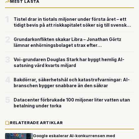
MEST LÄSTA
1
Tistel drar in tiotals miljoner under första året – ett
tidigt bevis på att riskkapitalet söker sig till svensk
försvarsteknik
2
Grundarkonflikten skakar Libra – Jonathan Görtz
lämnar enhörningsbolaget strax efter
miljardvärderingen
3
Voi-grundaren Douglas Stark har byggt hemlig AI-
satsning värd kvarts miljard
4
Bakdörrar, säkerhetshål och katastrofvarningar: AI-
branschen bygger snabbare än den säkrar
5
Datacenter förbrukade 100 miljoner liter vatten utan
betalning under torka
RELATERADE ARTIKLAR
Google eskalerar AI-konkurrensen med