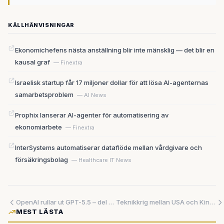
KÄLLHÄNVISNINGAR
Ekonomichefens nästa anställning blir inte mänsklig — det blir en
kausal graf
— Finextra
Israelisk startup får 17 miljoner dollar för att lösa AI-agenternas
samarbetsproblem
— AI News
Prophix lanserar AI-agenter för automatisering av
ekonomiarbete
— Finextra
InterSystems automatiserar dataflöde mellan vårdgivare och
försäkringsbolag
— Healthcare IT News
OpenAI rullar ut GPT-5.5 – del av vision om universell app
Teknikkrig mellan USA och Kina eskalerar – stöld och spionage på två fronter
MEST LÄSTA