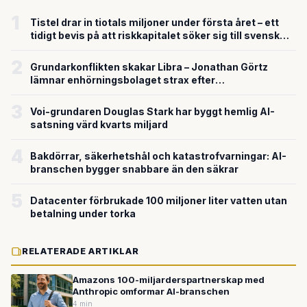
1
Tistel drar in tiotals miljoner under första året – ett
tidigt bevis på att riskkapitalet söker sig till svensk
försvarsteknik
2
Grundarkonflikten skakar Libra – Jonathan Görtz
lämnar enhörningsbolaget strax efter
miljardvärderingen
3
Voi-grundaren Douglas Stark har byggt hemlig AI-
satsning värd kvarts miljard
4
Bakdörrar, säkerhetshål och katastrofvarningar: AI-
branschen bygger snabbare än den säkrar
5
Datacenter förbrukade 100 miljoner liter vatten utan
betalning under torka
RELATERADE ARTIKLAR
Amazons 100-miljarderspartnerskap med
Anthropic omformar AI-branschen
4 min