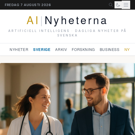
FREDAG 7 AUGUSTI 2026
AI
|
Nyheterna
ARTIFICIELL INTELLIGENS · DAGLIGA NYHETER PÅ
SVENSKA
NYHETER
SVERIGE
ARKIV
FORSKNING
BUSINESS
NYHE