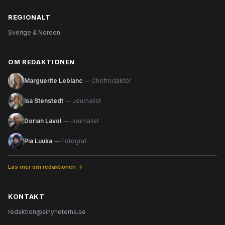
REGIONALT
Sverige & Norden
OM REDAKTIONEN
Marguerite Leblanc
— Chefredaktör
Isa Stenstedt
— Journalist
Dorian Lavol
— Journalist
Pia Luuka
— Fotograf
Läs mer om redaktionen →
KONTAKT
redaktion@ainyheterna.se