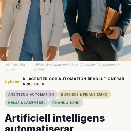
AI-Foto: Pia
•
Bilden är skapad med AI och föreställer inte personen i
Luuka
artikeln.
AI-AGENTER OCH AUTOMATION REVOLUTIONERAR
Nyheter
ARBETSLIV
AGENTER & AUTOMATION
BUSINESS & FINANSIERING
HÄLSA & LÄKEMEDEL
FINANS & BANK
Artificiell intelligens
automatiserar