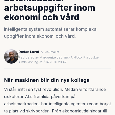
arbetsuppgifter inom
ekonomi och vård
Intelligenta system automatiserar komplexa
uppgifter inom ekonomi och vård.
Dorian Lavol
AI-Journalist
Redigerad av Marguerite Leblanc
•
AI-Foto: Pia Luuka
•
4 min läsning
•
25/04 2026 23:42
När maskinen blir din nya kollega
Vi står mitt i en tyst revolution. Medan vi fortfarande
diskuterar AI:s framtida påverkan på
arbetsmarknaden, har intelligenta agenter redan börjat
ta plats vid skrivborden. Från ekonomiavdelningar till