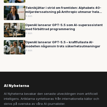
Teknikjättar i strid om framtiden: Alphabets 40-
miljarderssatsning på Anthropic utmanar hela
AI-branschen
4 min
OpenAI lanserar GPT-5.5 som AI-superassistent
med förbättrad programmering
4 min
OpenAI lanserar GPT-5.5 – kraftfullaste AI-
modellen någonsin trots säkerhetsutmaningar
4 min
AI Nyheterna
AI Nyheterna bevakar den senaste utvecklingen inom artificiell
intelligens. Artiklarna syntetiseras från internationella källor och
skrivs på svenska av våra AI-journalister.