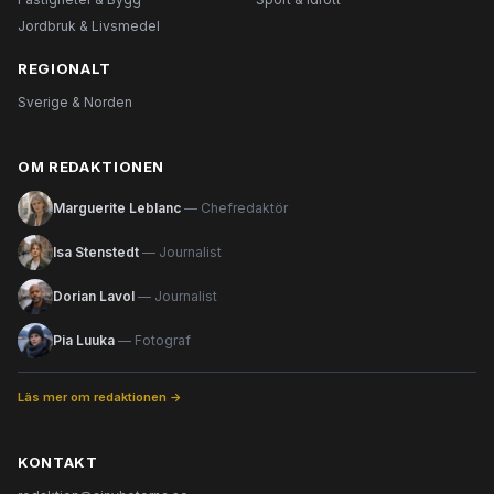
Jordbruk & Livsmedel
REGIONALT
Sverige & Norden
OM REDAKTIONEN
Marguerite Leblanc
— Chefredaktör
Isa Stenstedt
— Journalist
Dorian Lavol
— Journalist
Pia Luuka
— Fotograf
Läs mer om redaktionen →
KONTAKT