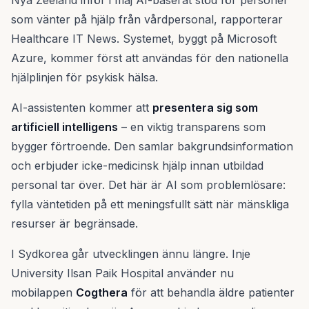
Nya Zeeland inför i maj AI-baserat stöd för personer
som vänter på hjälp från vårdpersonal, rapporterar
Healthcare IT News. Systemet, byggt på Microsoft
Azure, kommer först att användas för den nationella
hjälplinjen för psykisk hälsa.
AI-assistenten kommer att
presentera sig som
artificiell intelligens
– en viktig transparens som
bygger förtroende. Den samlar bakgrundsinformation
och erbjuder icke-medicinsk hjälp innan utbildad
personal tar över. Det här är AI som problemlösare:
fylla väntetiden på ett meningsfullt sätt när mänskliga
resurser är begränsade.
I Sydkorea går utvecklingen ännu längre. Inje
University Ilsan Paik Hospital använder nu
mobilappen
Cogthera
för att behandla äldre patienter