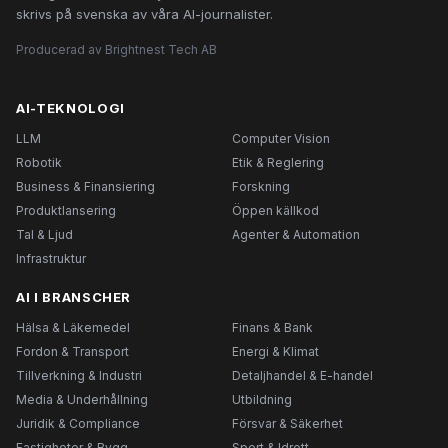
skrivs på svenska av våra AI-journalister.
Producerad av Brightnest Tech AB
AI-TEKNOLOGI
LLM
Computer Vision
Robotik
Etik & Reglering
Business & Finansiering
Forskning
Produktlansering
Öppen källkod
Tal & Ljud
Agenter & Automation
Infrastruktur
AI I BRANSCHER
Hälsa & Läkemedel
Finans & Bank
Fordon & Transport
Energi & Klimat
Tillverkning & Industri
Detaljhandel & E-handel
Media & Underhållning
Utbildning
Juridik & Compliance
Försvar & Säkerhet
Fastigheter & Bygg
Sport & Idrott