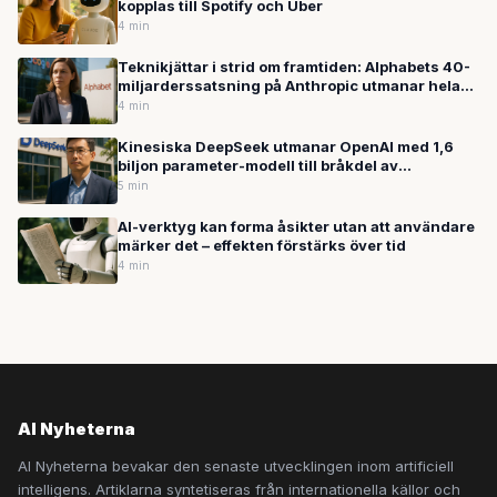
kopplas till Spotify och Uber
4 min
Teknikjättar i strid om framtiden: Alphabets 40-
miljarderssatsning på Anthropic utmanar hela
AI-branschen
4 min
Kinesiska DeepSeek utmanar OpenAI med 1,6
biljon parameter-modell till bråkdel av
kostnaden
5 min
AI-verktyg kan forma åsikter utan att användare
märker det – effekten förstärks över tid
4 min
AI Nyheterna
AI Nyheterna bevakar den senaste utvecklingen inom artificiell
intelligens. Artiklarna syntetiseras från internationella källor och