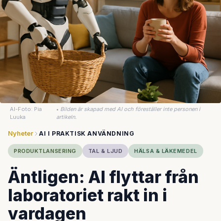
AI-Foto: Pia
•
Bilden är skapad med AI och föreställer inte personen i
Luuka
artikeln.
Nyheter
AI I PRAKTISK ANVÄNDNING
PRODUKTLANSERING
TAL & LJUD
HÄLSA & LÄKEMEDEL
Äntligen: AI flyttar från
laboratoriet rakt in i
vardagen