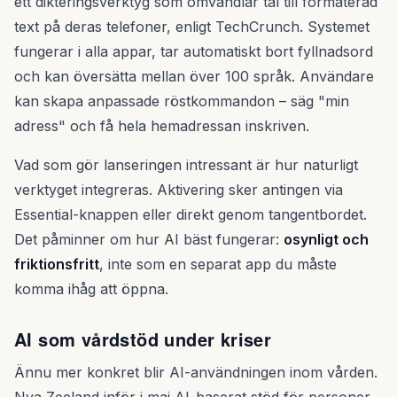
ett dikteringsverktyg som omvandlar tal till formaterad
text på deras telefoner, enligt TechCrunch. Systemet
fungerar i alla appar, tar automatiskt bort fyllnadsord
och kan översätta mellan över 100 språk. Användare
kan skapa anpassade röstkommandon – säg "min
adress" och få hela hemadressan inskriven.
Vad som gör lanseringen intressant är hur naturligt
verktyget integreras. Aktivering sker antingen via
Essential-knappen eller direkt genom tangentbordet.
Det påminner om hur AI bäst fungerar:
osynligt och
friktionsfritt
, inte som en separat app du måste
komma ihåg att öppna.
AI som vårdstöd under kriser
Ännu mer konkret blir AI-användningen inom vården.