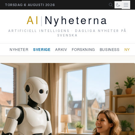
TORSDAG 6 AUGUSTI 2026
AI
|
Nyheterna
ARTIFICIELL INTELLIGENS · DAGLIGA NYHETER PÅ
SVENSKA
NYHETER
SVERIGE
ARKIV
FORSKNING
BUSINESS
NYHE