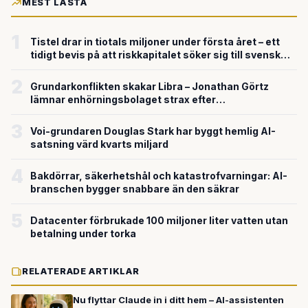
MEST LÄSTA
1
Tistel drar in tiotals miljoner under första året – ett
tidigt bevis på att riskkapitalet söker sig till svensk
försvarsteknik
2
Grundarkonflikten skakar Libra – Jonathan Görtz
lämnar enhörningsbolaget strax efter
miljardvärderingen
3
Voi-grundaren Douglas Stark har byggt hemlig AI-
satsning värd kvarts miljard
4
Bakdörrar, säkerhetshål och katastrofvarningar: AI-
branschen bygger snabbare än den säkrar
5
Datacenter förbrukade 100 miljoner liter vatten utan
betalning under torka
RELATERADE ARTIKLAR
Nu flyttar Claude in i ditt hem – AI-assistenten