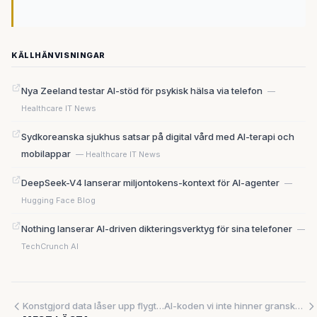
KÄLLHÄNVISNINGAR
Nya Zeeland testar AI-stöd för psykisk hälsa via telefon
—
Healthcare IT News
Sydkoreanska sjukhus satsar på digital vård med AI-terapi och
mobilappar
— Healthcare IT News
DeepSeek-V4 lanserar miljontokens-kontext för AI-agenter
—
Hugging Face Blog
Nothing lanserar AI-driven dikteringsverktyg för sina telefoner
—
TechCrunch AI
Konstgjord data låser upp flygtrafikens hemligheter – medan biodrivmedel kostar 79 procent mer än elbilar
AI-koden vi inte hinner granska – nu får Cloudsmith 650 miljoner för att stoppa kaoset