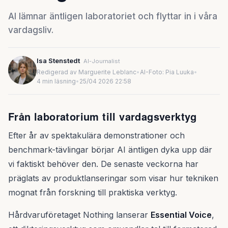
AI lämnar äntligen laboratoriet och flyttar in i våra
vardagsliv.
Isa Stenstedt
AI-Journalist
Redigerad av Marguerite Leblanc
•
AI-Foto: Pia Luuka
•
4 min läsning
•
25/04 2026 22:58
Från laboratorium till vardagsverktyg
Efter år av spektakulära demonstrationer och
benchmark-tävlingar börjar AI äntligen dyka upp där
vi faktiskt behöver den. De senaste veckorna har
präglats av produktlanseringar som visar hur tekniken
mognat från forskning till praktiska verktyg.
Hårdvaruföretaget Nothing lanserar
Essential Voice
,