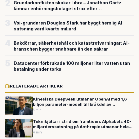
2
Grundarkonflikten skakar Libra – Jonathan Görtz
lämnar enhörningsbolaget strax efter
miljardvärderingen
3
Voi-grundaren Douglas Stark har byggt hemlig AI-
satsning värd kvarts miljard
4
Bakdörrar, säkerhetshål och katastrofvarningar: AI-
branschen bygger snabbare än den säkrar
5
Datacenter förbrukade 100 miljoner liter vatten utan
betalning under torka
RELATERADE ARTIKLAR
Kinesiska DeepSeek utmanar OpenAI med 1,6
biljon parameter-modell till bråkdel av
kostnaden
5 min
Teknikjättar i strid om framtiden: Alphabets 40-
miljarderssatsning på Anthropic utmanar hela
AI-branschen
4 min