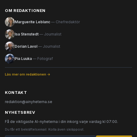
OM REDAKTIONEN
Marguerite Leblanc
— Chefredaktör
Isa Stenstedt
— Journalist
Dorian Lavol
— Journalist
Pia Luuka
— Fotograf
Läs mer om redaktionen →
KONTAKT
redaktion@ainyheterna.se
NYHETSBREV
Få de viktigaste AI-nyheterna i din inkorg varje vardag kl 07:00.
Du får ett bekräftelsemail. Kolla även skräppost.