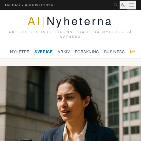
FREDAG 7 AUGUSTI 2026
AI
|
Nyheterna
ARTIFICIELL INTELLIGENS · DAGLIGA NYHETER PÅ
SVENSKA
NYHETER
SVERIGE
ARKIV
FORSKNING
BUSINESS
NYHE