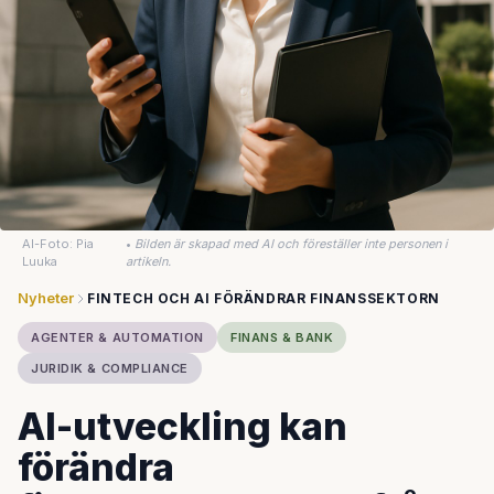
AI-Foto: Pia
•
Bilden är skapad med AI och föreställer inte personen i
Luuka
artikeln.
Nyheter
FINTECH OCH AI FÖRÄNDRAR FINANSSEKTORN
AGENTER & AUTOMATION
FINANS & BANK
JURIDIK & COMPLIANCE
AI-utveckling kan
förändra