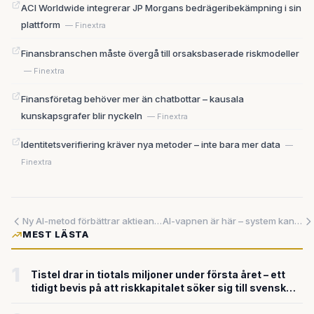
ACI Worldwide integrerar JP Morgans bedrägeribekämpning i sin
plattform
— Finextra
Finansbranschen måste övergå till orsaksbaserade riskmodeller
— Finextra
Finansföretag behöver mer än chatbottar – kausala
kunskapsgrafer blir nyckeln
— Finextra
Identitetsverifiering kräver nya metoder – inte bara mer data
—
Finextra
Ny AI-metod förbättrar aktieanalys med 74 procent – samtidigt utvecklas säkrare betalningslösningar
AI-vapnen är här – system kan slå 5000 mål om dagen
MEST LÄSTA
1
Tistel drar in tiotals miljoner under första året – ett
tidigt bevis på att riskkapitalet söker sig till svensk
försvarsteknik