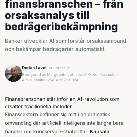
finansbranschen – från
orsaksanalys till
bedrägeribekämpning
Banker utvecklar AI som förstår orsakssamband
och bekämpar bedrägerier automatiskt.
Dorian Lavol
AI-Journalist
Redigerad av Marguerite Leblanc
•
AI-Foto: Pia Luuka
•
4 min läsning
•
25/04 2026 00:50
Finansbranschen står inför en AI-revolution som
ersätter traditionella metoder
Finanssektorn befinner sig mitt i en dramatisk
omvandling där artificiell intelligens inte längre bara
handlar om kundservice-chatbottar.
Kausala