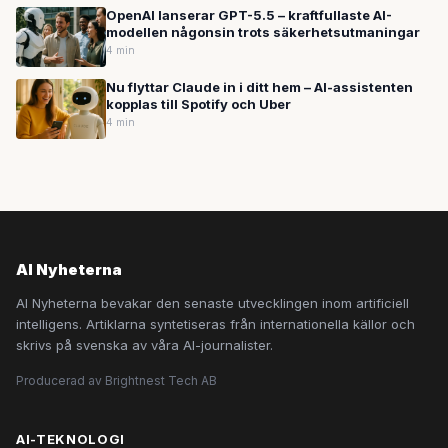
OpenAI lanserar GPT-5.5 – kraftfullaste AI-
modellen någonsin trots säkerhetsutmaningar
4 min
Nu flyttar Claude in i ditt hem – AI-assistenten
kopplas till Spotify och Uber
4 min
AI Nyheterna
AI Nyheterna bevakar den senaste utvecklingen inom artificiell
intelligens. Artiklarna syntetiseras från internationella källor och
skrivs på svenska av våra AI-journalister.
Producerad av Brightnest Tech AB
AI-TEKNOLOGI