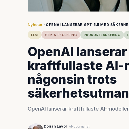
Nyheter
OPENAI LANSERAR GPT-5.5 MED SÄKERHE
LLM
ETIK & REGLERING
PRODUKTLANSERING
OpenAI lanserar
kraftfullaste AI
någonsin trots
säkerhetsutman
OpenAI lanserar kraftfullaste AI-modelle
Dorian Lavol
AI-Journalist