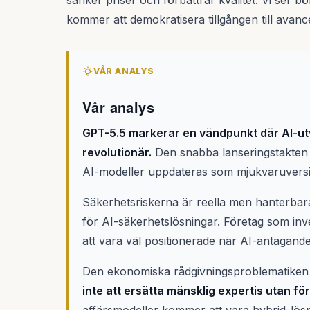
sänker priser och förbättrar kvalitet. Vi ser 
kommer att demokratisera tillgången till avancera
VÅR ANALYS
Vår analys
GPT-5.5 markerar en vändpunkt där AI-utve
revolutionär.
Den snabba lanseringstakten s
AI-modeller uppdateras som mjukvaruversion
Säkerhetsriskerna är reella men hanterba
för AI-säkerhetslösningar. Företag som in
att vara väl positionerade när AI-antagande
Den ekonomiska rådgivningsproblematiken 
inte att ersätta mänsklig expertis utan fö