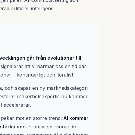
början på en AI-commoditisering som
d artificiell intelligens.
cklingen går från evolutionär till
ignalerar att vi närmar oss en tid där
er – kontinuerligt och iterativt.
ra, och skapar en ny marknadskategori
vesterar i säkerhetsexpertis nu kommer
t accelererar.
pekar mot en större trend:
AI kommer
rstärka den.
Framtidens vinnande