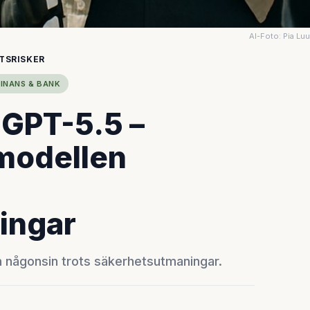
AI-Foto: Pia Lu
TSRISKER
FINANS & BANK
 GPT-5.5 –
-modellen
ingar
n någonsin trots säkerhetsutmaningar.