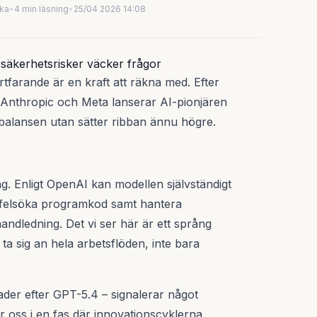
uka
•
4 min läsning
•
25/04 2026 14:08
säkerhetsrisker väcker frågor
tfarande är en kraft att räkna med. Efter
 Anthropic och Meta lanserar AI-pionjären
 balansen utan sätter ribban ännu högre.
ng. Enligt OpenAI kan modellen självständigt
 felsöka programkod samt hantera
ndledning. Det vi ser här är ett språng
a sig an hela arbetsflöden, inte bara
der efter GPT-5.4 – signalerar något
er oss i en fas där innovationscyklerna