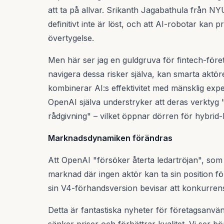
att ta på allvar. Srikanth Jagabathula från N
definitivt inte är löst, och att AI-robotar kan 
övertygelse.
Men här ser jag en guldgruva för fintech-företa
navigera dessa risker själva, kan smarta aktö
kombinerar AI:s effektivitet med mänsklig expe
OpenAI själva understryker att deras verktyg 
rådgivning" – vilket öppnar dörren för hybrid-
Marknadsdynamiken förändras
Att OpenAI "försöker återta ledartröjan", som
marknad där ingen aktör kan ta sin position f
sin V4-förhandsversion bevisar att konkurrens
Detta är fantastiska nyheter för företagsanvä