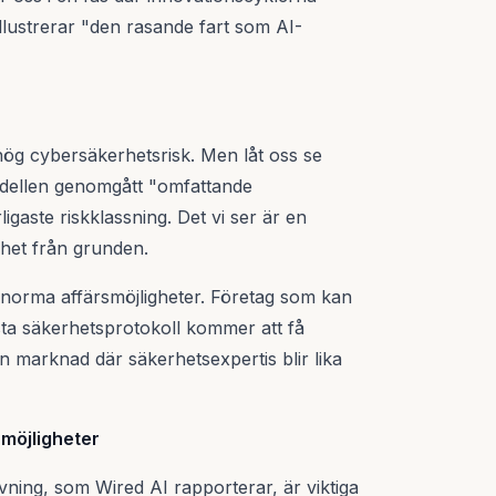
 illustrerar "den rasande fart som AI-
hög cybersäkerhetsrisk. Men låt oss se
modellen genomgått "omfattande
igaste riskklassning. Det vi ser är en
het från grunden.
norma affärsmöjligheter. Företag som kan
ta säkerhetsprotokoll kommer att få
 marknad där säkerhetsexpertis blir lika
möjligheter
ning, som Wired AI rapporterar, är viktiga