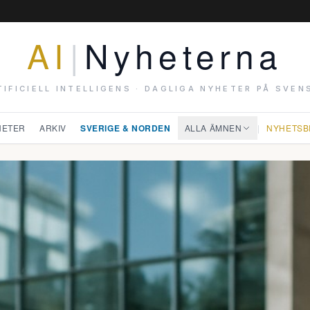
AI
|
Nyheterna
TIFICIELL INTELLIGENS · DAGLIGA NYHETER PÅ SVEN
HETER
ARKIV
SVERIGE & NORDEN
ALLA ÄMNEN
|
NYHETSB