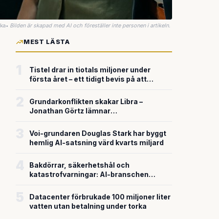
uka
•
Bilden är skapad med AI och föreställer inte personen i artikeln.
MEST LÄSTA
1
Tistel drar in tiotals miljoner under
första året – ett tidigt bevis på att
riskkapitalet söker sig till svensk
försvarsteknik
2
Grundarkonflikten skakar Libra –
Jonathan Görtz lämnar
enhörningsbolaget strax efter
miljardvärderingen
3
Voi-grundaren Douglas Stark har byggt
hemlig AI-satsning värd kvarts miljard
4
Bakdörrar, säkerhetshål och
katastrofvarningar: AI-branschen
bygger snabbare än den säkrar
5
Datacenter förbrukade 100 miljoner liter
vatten utan betalning under torka