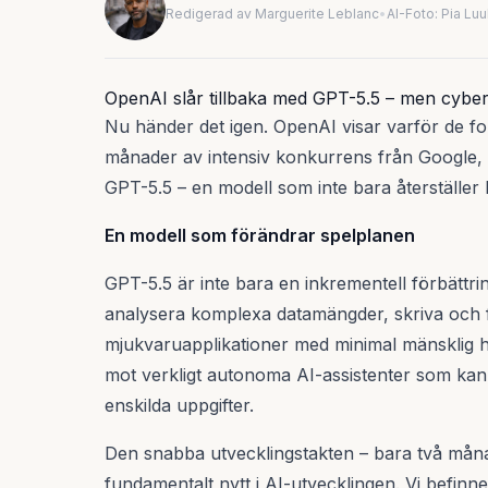
Redigerad av Marguerite Leblanc
•
AI-Foto: Pia Lu
OpenAI slår tillbaka med GPT-5.5 – men cyber
Nu händer det igen. OpenAI visar varför de for
månader av intensiv konkurrens från Google,
GPT-5.5 – en modell som inte bara återställer
En modell som förändrar spelplanen
GPT-5.5 är inte bara en inkrementell förbättri
analysera komplexa datamängder, skriva och
mjukvaruapplikationer med minimal mänsklig ha
mot verkligt autonoma AI-assistenter som kan t
enskilda uppgifter.
Den snabba utvecklingstakten – bara två måna
fundamentalt nytt i AI-utvecklingen. Vi befinn