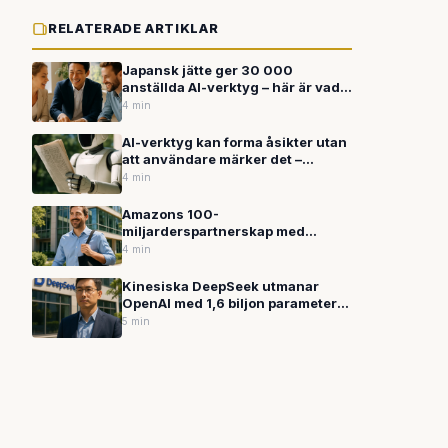
RELATERADE ARTIKLAR
Japansk jätte ger 30 000
anställda AI-verktyg – här är vad
svenska företag kan lära sig
4 min
AI-verktyg kan forma åsikter utan
att användare märker det –
effekten förstärks över tid
4 min
Amazons 100-
miljarderspartnerskap med
Anthropic omformar AI-branschen
4 min
Kinesiska DeepSeek utmanar
OpenAI med 1,6 biljon parameter-
modell till bråkdel av kostnaden
5 min