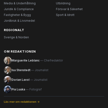
Media & Underhållning
Utbildning
Juridik & Compliance
Försvar & Säkerhet
Fastigheter & Bygg
Sport & Idrott
Jordbruk & Livsmedel
REGIONALT
Sverige & Norden
OM REDAKTIONEN
Marguerite Leblanc
— Chefredaktör
Isa Stenstedt
— Journalist
Dorian Lavol
— Journalist
Pia Luuka
— Fotograf
Läs mer om redaktionen →