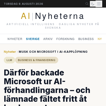
TORSDAG 6 AUGUSTI 2026
AI
|
Nyheterna
ARTIFICIELL INTELLIGENS · DAGLIGA NYHETER PÅ
SVENSKA
NYHETER
SVERIGE
ARKIV
FORSKNING
BUSINESS
NYHE
Nyheter
MUSK OCH MICROSOFT I AI-KAPPLÖPNING
LLM
BUSINESS & FINANSIERING
Därför backade
Microsoft ur AI-
förhandlingarna – och
lämnade fältet fritt åt