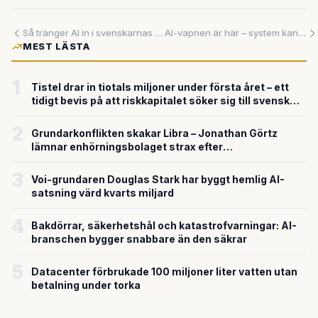
Så tränger AI in i svenskarnas vardag – medan ojämställdheten består
AI-vapnen är här – system kan slå 5000 mål om dagen
MEST LÄSTA
1
Tistel drar in tiotals miljoner under första året – ett
tidigt bevis på att riskkapitalet söker sig till svensk
försvarsteknik
2
Grundarkonflikten skakar Libra – Jonathan Görtz
lämnar enhörningsbolaget strax efter
miljardvärderingen
3
Voi-grundaren Douglas Stark har byggt hemlig AI-
satsning värd kvarts miljard
4
Bakdörrar, säkerhetshål och katastrofvarningar: AI-
branschen bygger snabbare än den säkrar
5
Datacenter förbrukade 100 miljoner liter vatten utan
betalning under torka