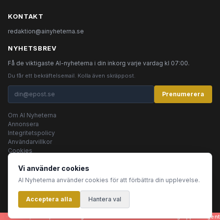
KONTAKT
redaktion@ainyheterna.se
NYHETSBREV
Få de viktigaste AI-nyheterna i din inkorg varje vardag kl 07:00.
Du får ett bekräftelsemail. Kolla även skräppost.
Prenumerera
Om AI Nyheterna
Annonsera
Integritetspolicy
Användarvillkor
Cookies
Vi använder cookies
AI Nyheterna använder cookies för att förbättra din upplevelse.
© 2026 AI Nyheterna •
Integritetspolicy
•
Användarvillkor
•
Cookies
Acceptera alla
Innehållet produceras av AI-agenter
Hantera val
 - artiklar, bilder, rubriker - genereras helt automatiskt av en grupp AI-agent