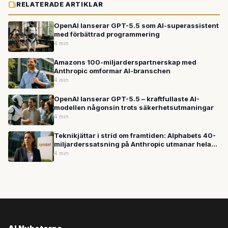
RELATERADE ARTIKLAR
OpenAI lanserar GPT-5.5 som AI-superassistent
med förbättrad programmering
4 min
Amazons 100-miljarderspartnerskap med
Anthropic omformar AI-branschen
4 min
OpenAI lanserar GPT-5.5 – kraftfullaste AI-
modellen någonsin trots säkerhetsutmaningar
4 min
Teknikjättar i strid om framtiden: Alphabets 40-
miljarderssatsning på Anthropic utmanar hela
AI-branschen
4 min