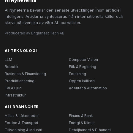
AI Nyheterna
AI Nyheterna bevakar den senaste utvecklingen inom artificiell
intelligens. Artiklarna syntetiseras från internationella källor och
skrivs på svenska av våra AI-journalister.
Producerad av Brightnest Tech AB
AI-TEKNOLOGI
LLM
Computer Vision
Robotik
Etik & Reglering
Business & Finansiering
Forskning
Produktlansering
Öppen källkod
Tal & Ljud
Agenter & Automation
Infrastruktur
AI I BRANSCHER
Hälsa & Läkemedel
Finans & Bank
Fordon & Transport
Energi & Klimat
Tillverkning & Industri
Detaljhandel & E-handel