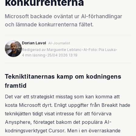
konkurrenterna
Microsoft backade oväntat ur AI-förhandlingar
och lämnade konkurrenterna fältet.
Dorian Lavol
AI-Journalist
Redigerad av Marguerite Leblanc
•
AI-Foto: Pia Luuka
•
4 min läsning
•
25/04 2026 13:19
Tekniktitanernas kamp om kodningens
framtid
Det var ett strategiskt misstag som kan komma att
kosta Microsoft dyrt. Enligt uppgifter från Breakit hade
teknikjätten tidigt visat intresse för att förvärva
Anysphere, företaget bakom det populära AI-
kodningsverktyget Cursor. Men i en överraskande