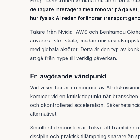
Enligt TechCrunch är detta inte ännu en konfe
deltagare interagera med robotar på golvet,
hur fysisk AI redan förändrar transport gen
Talare från Nvidia, AWS och Benhamou Global
används i stor skala, medan universitetsuppstar
med globala aktörer. Detta är den typ av konk
att gå från hype till verklig påverkan.
En avgörande vändpunkt
Vad vi ser här är en mognad av AI-diskussionen
kommer vid en kritisk tidpunkt när branschen 
och okontrollerad acceleration. Säkerhetsinci
alternativet.
Simultant demonstrerar Tokyo att framtiden r
disciplin och praktisk tillämpning snarare än