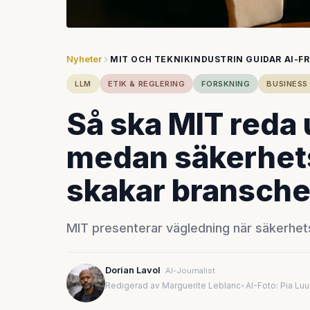
Nyheter
MIT OCH TEKNIKINDUSTRIN GUIDAR AI-F
LLM
ETIK & REGLERING
FORSKNING
BUSINESS 
Så ska MIT reda 
medan säkerhet
skakar bransch
MIT presenterar vägledning när säkerhet
Dorian Lavol
AI-Journalist
Redigerad av Marguerite Leblanc
•
AI-Foto: Pia Lu