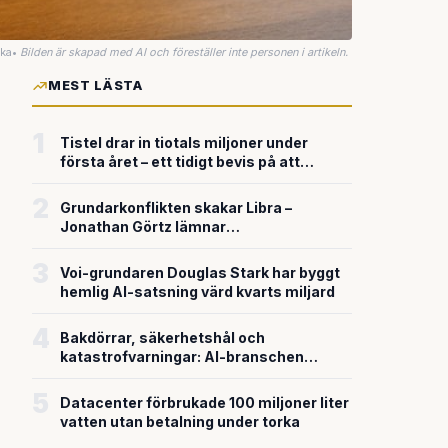
uka
•
Bilden är skapad med AI och föreställer inte personen i artikeln.
MEST LÄSTA
1
Tistel drar in tiotals miljoner under
första året – ett tidigt bevis på att
riskkapitalet söker sig till svensk
försvarsteknik
2
Grundarkonflikten skakar Libra –
Jonathan Görtz lämnar
enhörningsbolaget strax efter
miljardvärderingen
3
Voi-grundaren Douglas Stark har byggt
hemlig AI-satsning värd kvarts miljard
4
Bakdörrar, säkerhetshål och
katastrofvarningar: AI-branschen
bygger snabbare än den säkrar
5
Datacenter förbrukade 100 miljoner liter
vatten utan betalning under torka