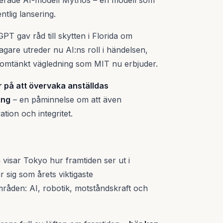
ancerade AI-modell Mythos – en modell som
ntlig lansering.
T gav råd till skytten i Florida om
gare utreder nu AI:ns roll i händelsen,
nomtänkt vägledning som MIT nu erbjuder.
r på att övervaka anställdas
ing
– en påminnelse om att även
tion och integritet.
isar Tokyo hur framtiden ser ut i
 sig som årets viktigaste
råden: AI, robotik, motståndskraft och