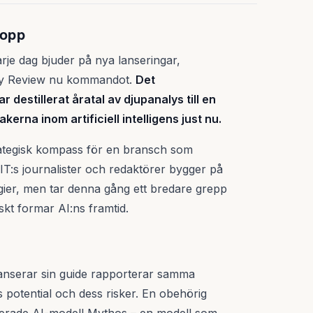
topp
rje dag bjuder på nya lanseringar,
gy Review nu kommandot.
Det
r destillerat åratal av djupanalys till en
erna inom artificiell intelligens just nu.
strategisk kompass för en bransch som
MIT:s journalister och redaktörer bygger på
ier, men tar denna gång ett bredare grepp
kt formar AI:ns framtid.
lanserar sin guide rapporterar samma
 potential och dess risker. En obehörig