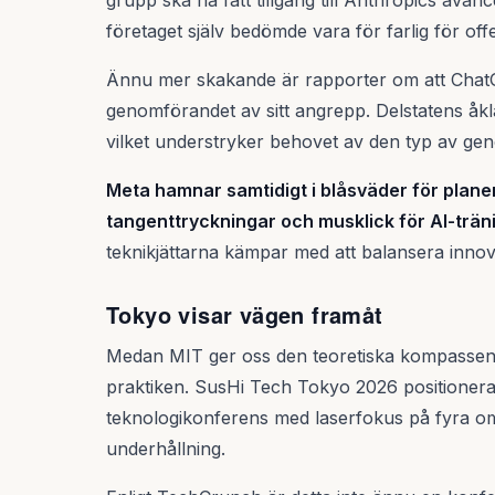
grupp ska ha fått tillgång till Anthropics av
företaget själv bedömde vara för farlig för offe
Ännu mer skakande är rapporter om att ChatGP
genomförandet av sitt angrepp. Delstatens åkla
vilket understryker behovet av den typ av ge
Meta hamnar samtidigt i blåsväder för plane
tangenttryckningar och musklick för AI-trän
teknikjättarna kämpar med att balansera innova
Tokyo visar vägen framåt
Medan MIT ger oss den teoretiska kompassen v
praktiken. SusHi Tech Tokyo 2026 positionerar
teknologikonferens med laserfokus på fyra om
underhållning.