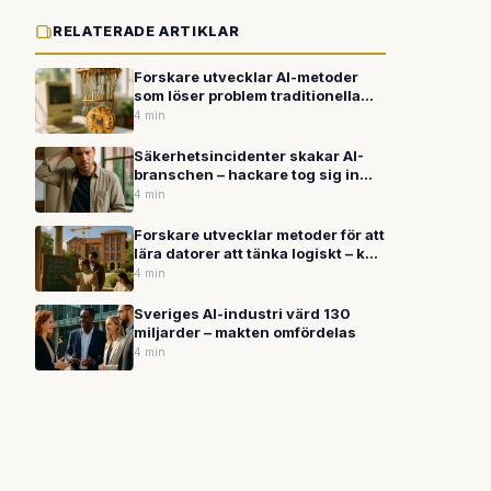
RELATERADE ARTIKLAR
Forskare utvecklar AI-metoder
som löser problem traditionella
datorer ger upp på
4 min
Säkerhetsincidenter skakar AI-
branschen – hackare tog sig in
hos Anthropic medan OpenAI
4 min
kritiseras för hanteringen av
våldsfantasier
Forskare utvecklar metoder för att
lära datorer att tänka logiskt – kan
förbättra AI:s
4 min
resonemangsförmåga
Sveriges AI-industri värd 130
miljarder – makten omfördelas
4 min