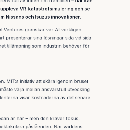
rens full av löften om framtiden –
här kan
 uppleva VR-katastrofsimulering och se
om Nissans och Isuzus innovationer.
 Ventures granskar var AI verkligen
t presenterar sina lösningar sida vid sida
ret tillämpning som industrin behöver för
. MIT:s initiativ att skära igenom bruset
måste välja mellan ansvarsfull utveckling
denterna visar kostnaderna av det senare
edan är här – men den kräver fokus,
 spektakulära påståenden. När världens