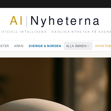
AI
|
Nyheterna
TIFICIELL INTELLIGENS · DAGLIGA NYHETER PÅ SVEN
HETER
ARKIV
SVERIGE & NORDEN
ALLA ÄMNEN
|
NYHETSB