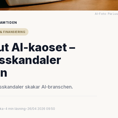
AI-Foto: Pia Lu
RAMTIDEN
& FINANSIERING
ut AI-kaoset –
sskandaler
en
sskandaler skakar AI-branschen.
uka
•
4 min läsning
•
26/04 2026 09:50