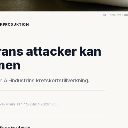
AI-Foto: Pia Lu
IKPRODUKTION
Irans attacker kan
men
 AI-industrins kretskortstillverkning.
uka
•
4 min läsning
•
28/04 2026 10:55