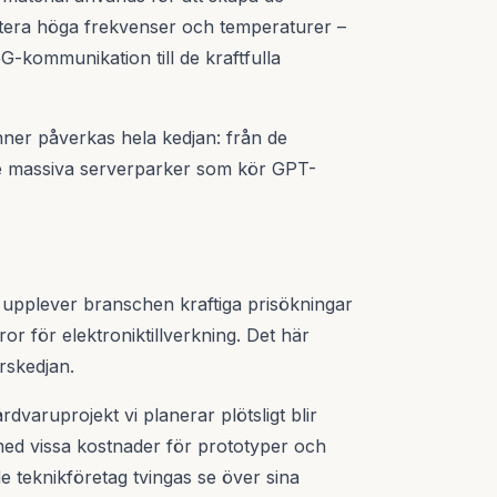
ntera höga frekvenser och temperaturer –
G-kommunikation till de kraftfulla
svinner påverkas hela kedjan: från de
l de massiva serverparker som kör GPT-
t upplever branschen kraftiga prisökningar
r för elektroniktillverkning. Det här
rskedjan.
dvaruprojekt vi planerar plötsligt blir
med vissa kostnader för prototyper och
e teknikföretag tvingas se över sina