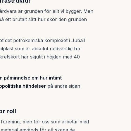
nfrastruktur
hårdvara är grunden för allt vi bygger. Men
å ett brutalt sätt hur skör den grunden
t det petrokemiska komplexet i Jubail
alplast som är absolut nödvändig för
 kretskort har skjutit i höjden med 40
en påminnelse om hur intimt
opolitiska händelser
på andra sidan
or roll
 förening, men för oss som arbetar med
a material används för att skapa de