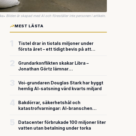
uka
•
Bilden är skapad med AI och föreställer inte personen i artikeln.
MEST LÄSTA
1
Tistel drar in tiotals miljoner under
första året – ett tidigt bevis på att
riskkapitalet söker sig till svensk
försvarsteknik
2
Grundarkonflikten skakar Libra –
Jonathan Görtz lämnar
enhörningsbolaget strax efter
miljardvärderingen
3
Voi-grundaren Douglas Stark har byggt
hemlig AI-satsning värd kvarts miljard
4
Bakdörrar, säkerhetshål och
katastrofvarningar: AI-branschen
bygger snabbare än den säkrar
5
Datacenter förbrukade 100 miljoner liter
vatten utan betalning under torka