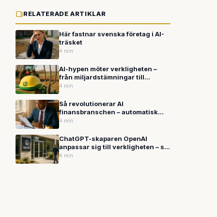
RELATERADE ARTIKLAR
Här fastnar svenska företag i AI-
träsket
4 min
AI-hypen möter verkligheten –
från miljardstämningar till
bondeprotester
4 min
Så revolutionerar AI
finansbranschen – automatisk
regelkontroll och nya
4 min
datastrukturer
ChatGPT-skaparen OpenAI
anpassar sig till verkligheten – så
mognar hela AI-branschen
4 min