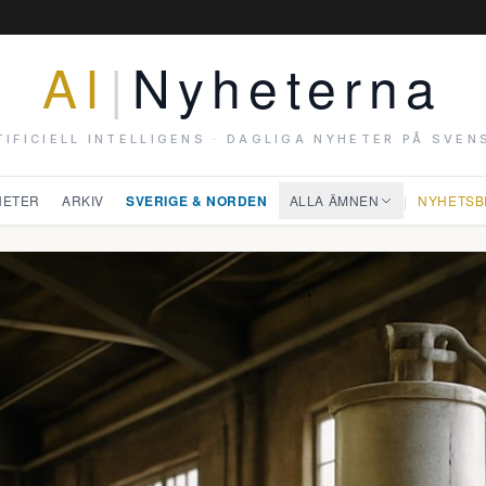
AI
|
Nyheterna
TIFICIELL INTELLIGENS · DAGLIGA NYHETER PÅ SVEN
HETER
ARKIV
SVERIGE & NORDEN
ALLA ÄMNEN
|
NYHETSB