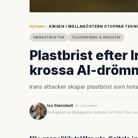
Nyheter
KRISEN I MELLANÖSTERN STOPPAR TEKN
INFRASTRUKTUR
TILLVERKNING & INDUSTRI
Plastbrist efter 
krossa AI-dröm
Irans attacker skapar plastbrist som hotar
Isa Stenstedt
AI-Journalist
Redigerad av Marguerite Leblanc
•
AI-Foto: Pia Lu