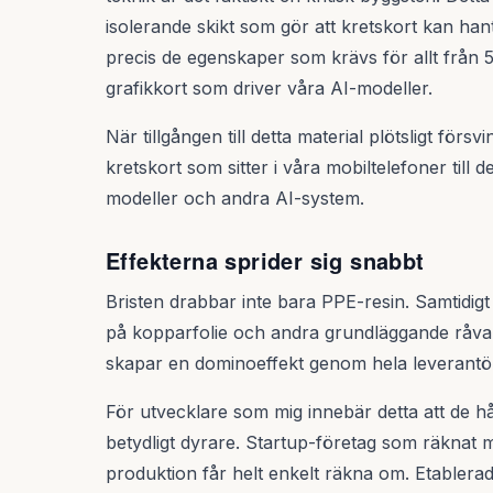
isolerande skikt som gör att kretskort kan ha
precis de egenskaper som krävs för allt från 5
grafikkort som driver våra AI-modeller.
När tillgången till detta material plötsligt för
kretskort som sitter i våra mobiltelefoner til
modeller och andra AI-system.
Effekterna sprider sig snabbt
Bristen drabbar inte bara PPE-resin. Samtidig
på kopparfolie och andra grundläggande råvaro
skapar en dominoeffekt genom hela leverantö
För utvecklare som mig innebär detta att de hår
betydligt dyrare. Startup-företag som räknat 
produktion får helt enkelt räkna om. Etablerad