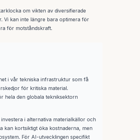
arklocka om vikten av diversifierade
r. Vi kan inte längre bara optimera för
era för motståndskraft.
t i vår tekniska infrastruktur som få
skedjor för kritiska material.
r hela den globala tekniksektorn
investera i alternativa materialkällor och
etta kan kortsiktigt öka kostnaderna, men
osystem. För AI-utvecklingen specifikt