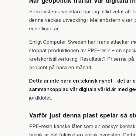
När geopolitik träffar vår digitala i
Som systemutvecklare har jag alltid vetat att 
denna veckas utveckling i Mellanöstern visar p
egentligen är.
Enligt Computer Sweden har Irans attacker mo
stoppat produktionen av PPE-resin – en speci
kretskortstillverkning. Resultatet? Priserna på
procent på bara en månad.
Detta är inte bara en teknisk nyhet – det är 
sammankopplad vår digitala värld är med ge
jordklotet.
Varför just denna plast spelar så st
PPE-resin kanske låter som en obskyr kemisk
teknik är det faktiskt en kritisk byggsten. Dett