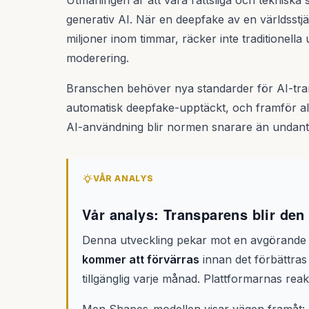
Utmaningen är att våra rättsliga och tekniska
generativ AI. När en deepfake av en världsstjä
miljoner inom timmar, räcker inte traditionell
moderering.
Branschen behöver nya standarder för AI-tran
automatisk deepfake-upptäckt, och framför al
AI-användning blir normen snarare än undant
VÅR ANALYS
Vår analys: Transparens blir den
Denna utveckling pekar mot en avgörande
kommer att förvärras
innan det förbättras 
tillgänglig varje månad. Plattformarnas reakt