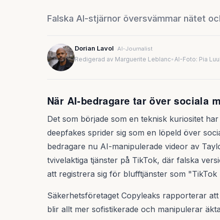
Falska AI-stjärnor översvämmar nätet och
Dorian Lavol
AI-Journalist
Redigerad av Marguerite Leblanc
•
AI-Foto: Pia Lu
När AI-bedragare tar över sociala 
Det som började som en teknisk kuriositet har
deepfakes sprider sig som en löpeld över soci
bedragare nu AI-manipulerade videor av Taylo
tvivelaktiga tjänster på TikTok, där falska v
att registrera sig för blufftjänster som "TikTok
Säkerhetsföretaget Copyleaks rapporterar att 
blir allt mer sofistikerade och manipulerar äkta