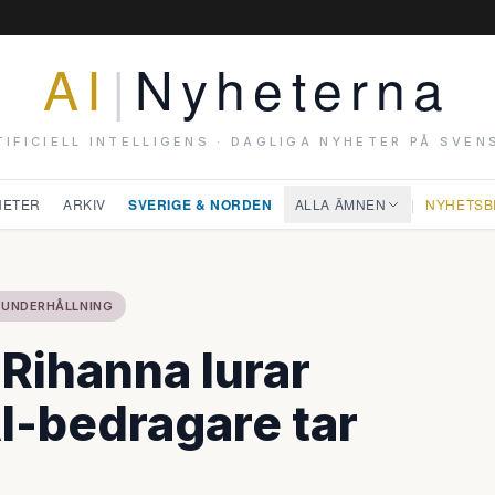
AI
|
Nyheterna
TIFICIELL INTELLIGENS · DAGLIGA NYHETER PÅ SVEN
HETER
ARKIV
SVERIGE & NORDEN
ALLA ÄMNEN
|
NYHETSB
 UNDERHÅLLNING
 Rihanna lurar
AI-bedragare tar