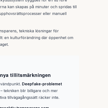
 skyddssystem byggdes för en tid före
rna kan skapas på minuter och spridas till
a upphovsrättsprocesser eller manuell
sparens, tekniska lösningar för
lt: en kulturförändring där öppenhet om
aget.
 nya tillitsmärkningen
 vändpunkt.
Deepfake-problemet
– tekniken blir billigare och mer
iva tillvägagångssätt räcker inte.