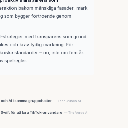
proaktiv transparens som
nteraktion bakom mänskliga fasader, märk
retag som bygger förtroende genom
-strategier med transparens som grund.
kes och kräv tydlig märkning. För
kniska standarder – nu, inte om fem år.
 spelregler.
r och AI i samma gruppchatter
— TechCrunch AI
Swift för att lura TikTok-användare
— The Verge AI