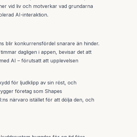
ner vid liv och motverkar vad grundarna
olerad AI-interaktion.
s blir konkurrensfördel snarare än hinder.
a timmar dagligen i appen, bevisar det att
med AI – förutsatt att upplevelsen
d för ljudklipp av sin röst, och
bygger företag som Shapes
s närvaro istället för att dölja den, och