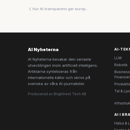
Hur AI-transparens ger europeiska startups övertag mot amerikanska jättar
AI Nyheterna
AI-TE
LLM
AI Nyheterna bevakar den senaste
Robotik
utvecklingen inom artificiell intelligens.
Artiklarna syntetiseras från
Business
Finansier
internationella källor och skrivs på
svenska av våra AI-journalister.
Produktl
Tal & Lju
Producerad av Brightnest Tech AB
Infrastruk
AI I B
Hälsa & 