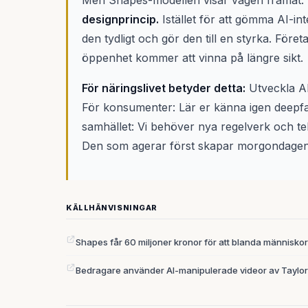
Men Shapes-modellen visar vägen framåt:
designprincip.
Istället för att gömma AI-i
den tydligt och gör den till en styrka. Fö
öppenhet kommer att vinna på längre sikt.
För näringslivet betyder detta:
Utveckla AI
För konsumenter: Lär er känna igen deepfa
samhället: Vi behöver nya regelverk och te
Den som agerar först skapar morgondagens
KÄLLHÄNVISNINGAR
Shapes får 60 miljoner kronor för att blanda människo
Bedragare använder AI-manipulerade videor av Taylor 