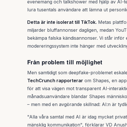
evenemang och talkshower med hjälp av AI-tek
lura tusentals användare att lämna ut personlig
Detta är inte isolerat till TikTok.
Metas plattfo
miljarder bluffannonser dagligen, medan YouT
bekämpa falska kändisannonser. Vi står inför e
modereringssystem inte hänger med utvecklin
Från problem till möjlighet
Men samtidigt som deepfake-problemet eskaler
TechCrunch rapporterar
om Shapes, en app s
för att visa vägen mot transparent AI-interak
månadsuanvändare blandar Shapes människor
– men med en avgörande skillnad: AI:n är tydli
"Alla våra samtal med AI är idag mycket priva
mänsklig kommunikation", förklarar VD Anush