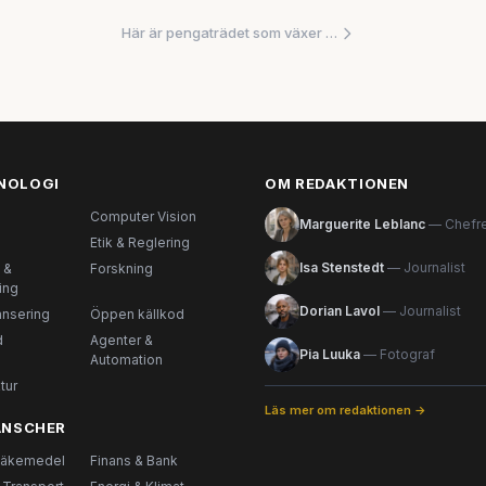
Här är pengaträdet som växer ur Sveriges nya tekniklagar
KNOLOGI
OM REDAKTIONEN
Computer Vision
Marguerite Leblanc
— Chefr
Etik & Reglering
Isa Stenstedt
— Journalist
 &
Forskning
ing
Dorian Lavol
— Journalist
ansering
Öppen källkod
d
Agenter &
Pia Luuka
— Fotograf
Automation
tur
Läs mer om redaktionen →
RANSCHER
Läkemedel
Finans & Bank