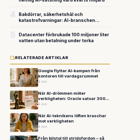
4
Bakdörrar, säkerhetshål och
katastrofvarningar: AI-branschen
bygger snabbare än den säkrar
5
Datacenter förbrukade 100 miljoner liter
vatten utan betalning under torka
RELATERADE ARTIKLAR
Google flyttar AI-kampen från
kontoren till vardagsrummet
4 min
När AI-drömmen möter
verkligheten: Oracle satsar 300
miljarder medan OpenAI stäms
4 min
efter skolskjutning
När AI-teknikens löften kraschar
mot verkligheten
4 min
Från bilstol till stridsfordon – så