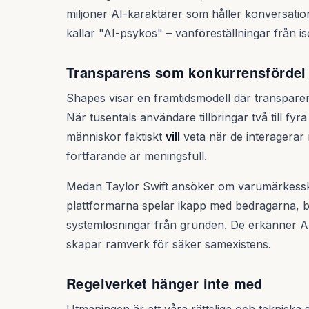
miljoner AI-karaktärer som håller konversatio
kallar "AI-psykos" – vanföreställningar från is
Transparens som konkurrensfördel
Shapes visar en framtidsmodell där transparen
När tusentals användare tillbringar två till fyr
människor faktiskt
vill
veta när de interagerar 
fortfarande är meningsfull.
Medan Taylor Swift ansöker om varumärkesskyd
plattformarna spelar ikapp med bedragarna, 
systemlösningar från grunden. De erkänner AI:n
skapar ramverk för säker samexistens.
Regelverket hänger inte med