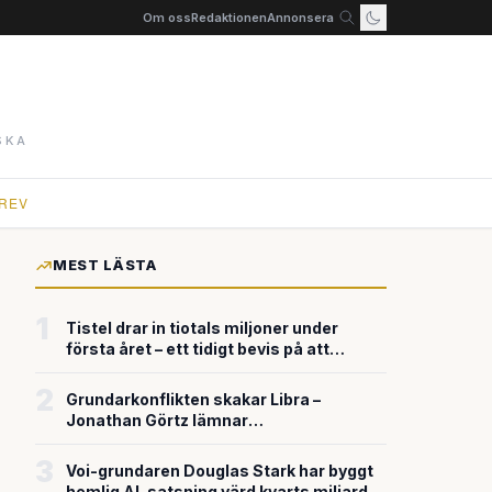
Om oss
Redaktionen
Annonsera
SKA
REV
MEST LÄSTA
1
Tistel drar in tiotals miljoner under
första året – ett tidigt bevis på att
riskkapitalet söker sig till svensk
försvarsteknik
2
Grundarkonflikten skakar Libra –
Jonathan Görtz lämnar
enhörningsbolaget strax efter
miljardvärderingen
3
Voi-grundaren Douglas Stark har byggt
hemlig AI-satsning värd kvarts miljard