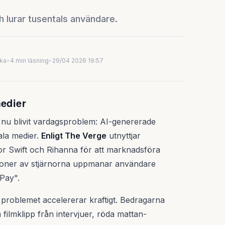
 lurar tusentals användare.
uka
•
4 min läsning
•
29/04 2026 19:57
medier
 nu blivit vardagsproblem: AI-genererade
ala medier.
Enligt The Verge
utnyttjar
r Swift och Rihanna för att marknadsföra
ersioner av stjärnorna uppmanar användare
 Pay".
problemet accelererar kraftigt. Bedragarna
 filmklipp från intervjuer, röda mattan-