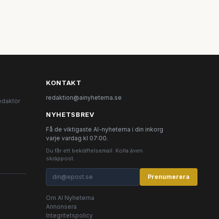
KONTAKT
redaktion@ainyheterna.se
edaktör
NYHETSBREV
Få de viktigaste AI-nyheterna i din inkorg
varje vardag kl 07:00.
Du får ett bekräftelsemail. Kolla även
skräppost.
Prenumerera
Om AI Nyheterna
Annonsera
Integritetspolicy