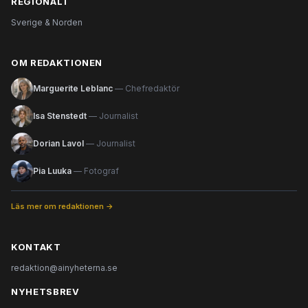
REGIONALT
Sverige & Norden
OM REDAKTIONEN
Marguerite Leblanc
— Chefredaktör
Isa Stenstedt
— Journalist
Dorian Lavol
— Journalist
Pia Luuka
— Fotograf
Läs mer om redaktionen →
KONTAKT
redaktion@ainyheterna.se
NYHETSBREV