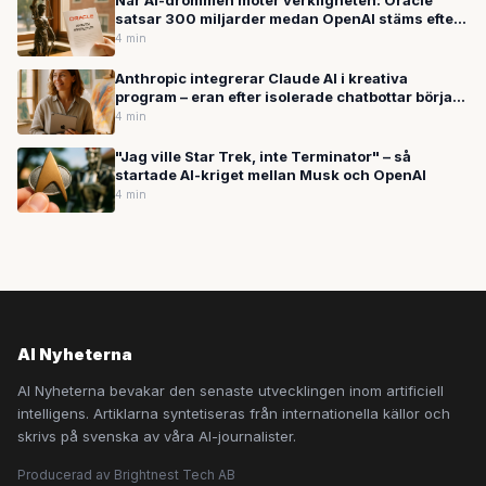
När AI-drömmen möter verkligheten: Oracle
satsar 300 miljarder medan OpenAI stäms efter
skolskjutning
4 min
Anthropic integrerar Claude AI i kreativa
program – eran efter isolerade chatbottar börjar
ta slut
4 min
"Jag ville Star Trek, inte Terminator" – så
startade AI-kriget mellan Musk och OpenAI
4 min
AI Nyheterna
AI Nyheterna bevakar den senaste utvecklingen inom artificiell
intelligens. Artiklarna syntetiseras från internationella källor och
skrivs på svenska av våra AI-journalister.
Producerad av Brightnest Tech AB