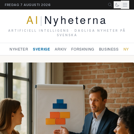
FREDAG 7 AUGUSTI 2026
AI
|
Nyheterna
ARTIFICIELL INTELLIGENS · DAGLIGA NYHETER PÅ
SVENSKA
NYHETER
SVERIGE
ARKIV
FORSKNING
BUSINESS
NYHE