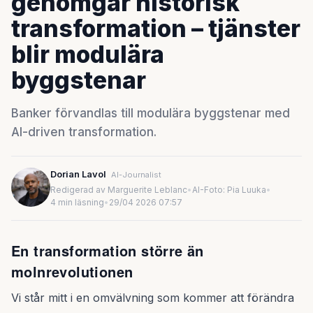
genomgår historisk
transformation – tjänster
blir modulära
byggstenar
Banker förvandlas till modulära byggstenar med
AI-driven transformation.
Dorian Lavol
AI-Journalist
Redigerad av Marguerite Leblanc
•
AI-Foto: Pia Luuka
•
4 min läsning
•
29/04 2026 07:57
En transformation större än
molnrevolutionen
Vi står mitt i en omvälvning som kommer att förändra