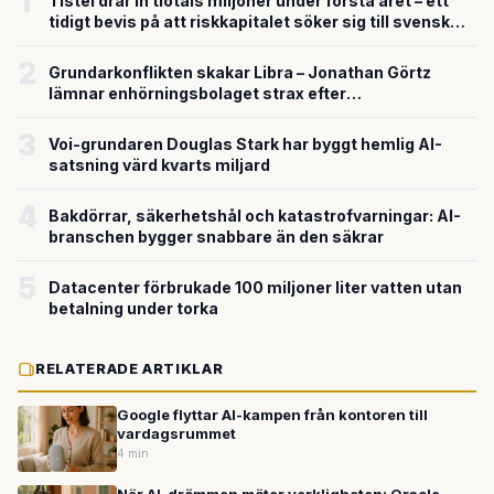
1
Tistel drar in tiotals miljoner under första året – ett
tidigt bevis på att riskkapitalet söker sig till svensk
försvarsteknik
2
Grundarkonflikten skakar Libra – Jonathan Görtz
lämnar enhörningsbolaget strax efter
miljardvärderingen
3
Voi-grundaren Douglas Stark har byggt hemlig AI-
satsning värd kvarts miljard
4
Bakdörrar, säkerhetshål och katastrofvarningar: AI-
branschen bygger snabbare än den säkrar
5
Datacenter förbrukade 100 miljoner liter vatten utan
betalning under torka
RELATERADE ARTIKLAR
Google flyttar AI-kampen från kontoren till
vardagsrummet
4 min