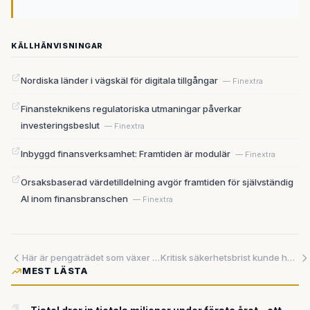
KÄLLHÄNVISNINGAR
Nordiska länder i vägskäl för digitala tillgångar
— Finextra
Finansteknikens regulatoriska utmaningar påverkar
investeringsbeslut
— Finextra
Inbyggd finansverksamhet: Framtiden är modulär
— Finextra
Orsaksbaserad värdetilldelning avgör framtiden för självständig
AI inom finansbranschen
— Finextra
Här är pengaträdet som växer ur Sveriges nya tekniklagar
Kritisk säkerhetsbrist kunde ha hotat miljontals kodarkiv på GitHub
MEST LÄSTA