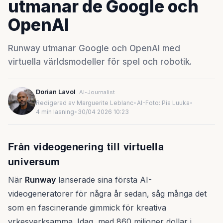
utmanar de Google och
OpenAI
Runway utmanar Google och OpenAI med
virtuella världsmodeller för spel och robotik.
Dorian Lavol
AI-Journalist
Redigerad av Marguerite Leblanc
•
AI-Foto: Pia Luuka
•
4 min läsning
•
30/04 2026 10:23
Från videogenering till virtuella
universum
När
Runway
lanserade sina första AI-
videogeneratorer för några år sedan, såg många det
som en fascinerande gimmick för kreativa
yrkesverksamma. Idag, med 860 miljoner dollar i