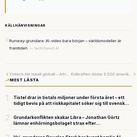
KÄLLHÄNVISNINGAR
Runway-grundare: AI-video bara början – världsmodeller är
framtiden
— TechCrunch AI
Fintech blir lokalt globalt – Afrikas miljardbörsnotering del av större trend
Kolkraften dödar 6 500 amerikaner årligen – samtidigt kämpar familjer med skyhöga elräkningar
MEST LÄSTA
1
Tistel drar in tiotals miljoner under första året – ett
tidigt bevis på att riskkapitalet söker sig till svensk
försvarsteknik
2
Grundarkonflikten skakar Libra – Jonathan Görtz
lämnar enhörningsbolaget strax efter
miljardvärderingen