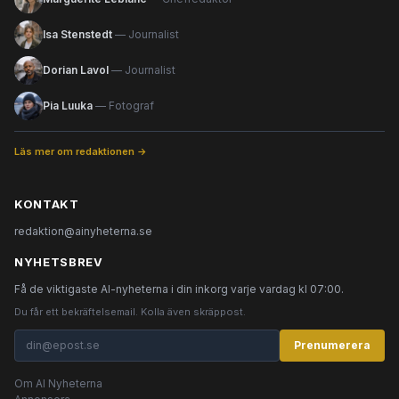
Isa Stenstedt
— Journalist
Dorian Lavol
— Journalist
Pia Luuka
— Fotograf
Läs mer om redaktionen →
KONTAKT
redaktion@ainyheterna.se
NYHETSBREV
Få de viktigaste AI-nyheterna i din inkorg varje vardag kl 07:00.
Du får ett bekräftelsemail. Kolla även skräppost.
Prenumerera
Om AI Nyheterna