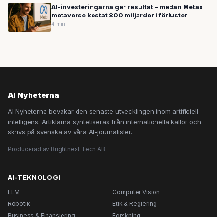
AI-investeringarna ger resultat – medan Metas
metaverse kostat 800 miljarder i förluster
4 min
AI Nyheterna
AI Nyheterna bevakar den senaste utvecklingen inom artificiell
intelligens. Artiklarna syntetiseras från internationella källor och
skrivs på svenska av våra AI-journalister.
Producerad av Brightnest Tech AB
AI-TEKNOLOGI
LLM
Computer Vision
Robotik
Etik & Reglering
Business & Finansiering
Forskning