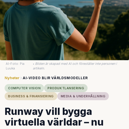
AI-Foto: Pia
•
Bilden är skapad med AI och föreställer inte personen i
Luuka
artikeln.
Nyheter
AI-VIDEO BLIR VÄRLDSMODELLER
COMPUTER VISION
PRODUKTLANSERING
BUSINESS & FINANSIERING
MEDIA & UNDERHÅLLNING
Runway vill bygga
virtuella världar – nu