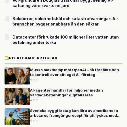
3
Voi-grundaren Douglas Stark har byggt hemlig AI-
satsning värd kvarts miljard
4
Bakdörrar, säkerhetshål och katastrofvarningar: AI-
branschen bygger snabbare än den säkrar
5
Datacenter förbrukade 100 miljoner liter vatten utan
betalning under torka
RELATERADE ARTIKLAR
Musks maktkamp mot OpenAI – så försökte han
ta kontroll över sitt eget AI-företag
4 min
AI-agenter handlar för miljoner medan
vardagsbetalningar digitaliseras
4 min
Svenska byggföretag kan lära av amerikanska
arbetares framgångsrecept för att lyckas med
konstgjord intelligens
4 min