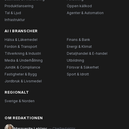
Produktlansering
Öppen källkod
Tal & Ljud
Agenter & Automation
Infrastruktur
AI I BRANSCHER
Hälsa & Läkemedel
Finans & Bank
Fordon & Transport
Energi & Klimat
Tillverkning & Industri
Detaljhandel & E-handel
Media & Underhållning
Utbildning
Juridik & Compliance
Försvar & Säkerhet
Fastigheter & Bygg
Sport & Idrott
Jordbruk & Livsmedel
REGIONALT
Sverige & Norden
OM REDAKTIONEN
Marguerite Leblanc
— Chefredaktör