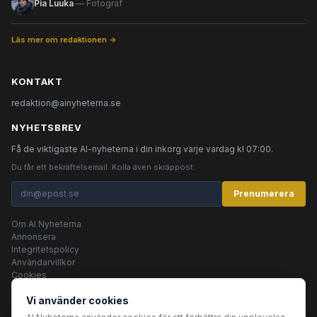
Pia Luuka
— Fotograf
Läs mer om redaktionen →
KONTAKT
redaktion@ainyheterna.se
NYHETSBREV
Få de viktigaste AI-nyheterna i din inkorg varje vardag kl 07:00.
Du får ett bekräftelsemail. Kolla även skräppost.
Prenumerera
Om AI Nyheterna
Annonsera
Integritetspolicy
Användarvillkor
Cookies
Vi använder cookies