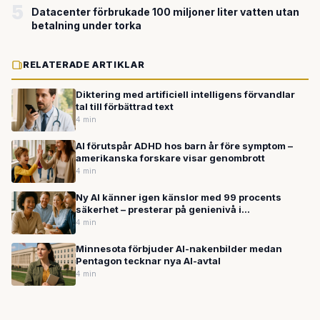
5
Datacenter förbrukade 100 miljoner liter vatten utan
betalning under torka
RELATERADE ARTIKLAR
Diktering med artificiell intelligens förvandlar
tal till förbättrad text
4 min
AI förutspår ADHD hos barn år före symptom –
amerikanska forskare visar genombrott
4 min
Ny AI känner igen känslor med 99 procents
säkerhet – presterar på genienivå i
intelligenstest
4 min
Minnesota förbjuder AI-nakenbilder medan
Pentagon tecknar nya AI-avtal
4 min