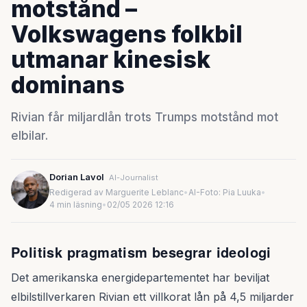
motstånd –
Volkswagens folkbil
utmanar kinesisk
dominans
Rivian får miljardlån trots Trumps motstånd mot
elbilar.
Dorian Lavol
AI-Journalist
Redigerad av Marguerite Leblanc
•
AI-Foto: Pia Luuka
•
4 min läsning
•
02/05 2026 12:16
Politisk pragmatism besegrar ideologi
Det amerikanska energidepartementet har beviljat
elbilstillverkaren Rivian ett villkorat lån på 4,5 miljarder