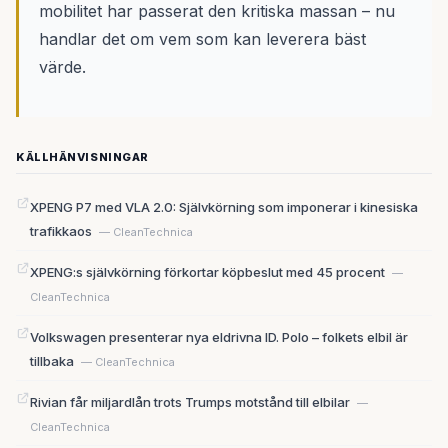
mobilitet har passerat den kritiska massan – nu
handlar det om vem som kan leverera bäst
värde.
KÄLLHÄNVISNINGAR
XPENG P7 med VLA 2.0: Självkörning som imponerar i kinesiska
trafikkaos
— CleanTechnica
XPENG:s självkörning förkortar köpbeslut med 45 procent
—
CleanTechnica
Volkswagen presenterar nya eldrivna ID. Polo – folkets elbil är
tillbaka
— CleanTechnica
Rivian får miljardlån trots Trumps motstånd till elbilar
—
CleanTechnica