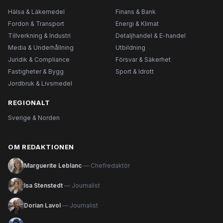
Hälsa & Läkemedel
Finans & Bank
Fordon & Transport
Energi & Klimat
Tillverkning & Industri
Detaljhandel & E-handel
Media & Underhållning
Utbildning
Juridik & Compliance
Försvar & Säkerhet
Fastigheter & Bygg
Sport & Idrott
Jordbruk & Livsmedel
REGIONALT
Sverige & Norden
OM REDAKTIONEN
Marguerite Leblanc
— Chefredaktör
Isa Stenstedt
— Journalist
Dorian Lavol
— Journalist