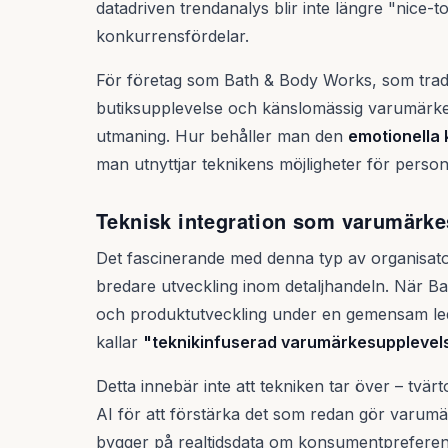
datadriven trendanalys blir inte längre "nice
konkurrensfördelar.
För företag som Bath & Body Works, som traditio
butiksupplevelse och känslomässig varumärkes
utmaning. Hur behåller man den
emotionella 
man utnyttjar teknikens möjligheter för persona
Teknisk integration som varumärke
Det fascinerande med denna typ av organisato
bredare utveckling inom detaljhandeln. När
och produktutveckling under en gemensam ledn
kallar
"teknikinfuserad varumärkesupplevel
Detta innebär inte att tekniken tar över – tvä
AI för att förstärka det som redan gör varumä
bygger på realtidsdata om konsumentprefere