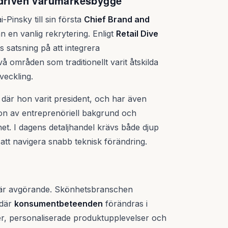
kdriven varumärkesbygge
Pinsky till sin första
Chief Brand and
en vanlig rekrytering. Enligt
Retail Dive
s satsning på att integrera
 områden som traditionellt varit åtskilda
veckling.
där hon varit president, och har även
on av entreprenöriell bakgrund och
ghet. I dagens detaljhandel krävs både djup
tt navigera snabb teknisk förändring.
g är avgörande. Skönhetsbranschen
 där
konsumentbeteenden
förändras i
r, personaliserade produktupplevelser och