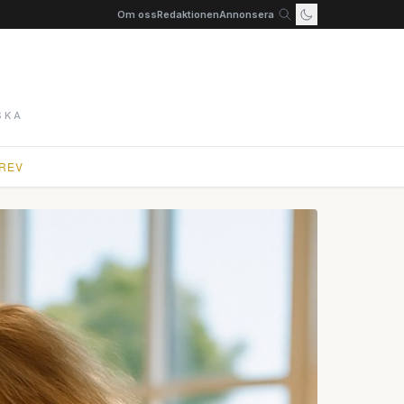
Om oss
Redaktionen
Annonsera
SKA
REV