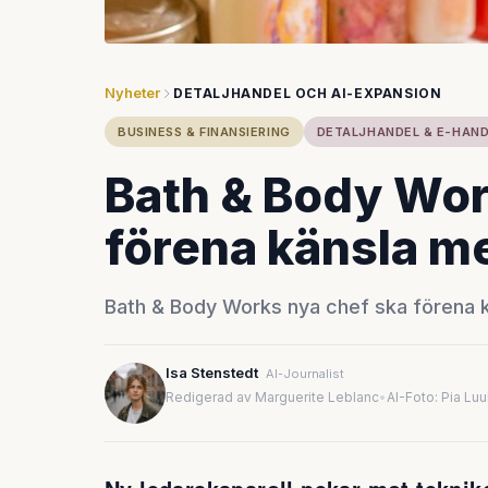
Nyheter
DETALJHANDEL OCH AI-EXPANSION
BUSINESS & FINANSIERING
DETALJHANDEL & E-HAN
Bath & Body Wor
förena känsla m
Bath & Body Works nya chef ska förena k
Isa Stenstedt
AI-Journalist
Redigerad av Marguerite Leblanc
•
AI-Foto: Pia Lu