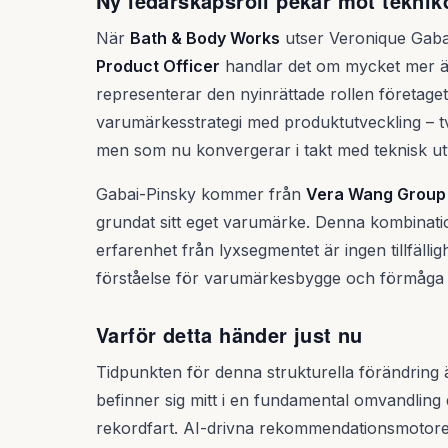
Ny ledarskapsroll pekar mot tekni
När
Bath & Body Works
utser Veronique Gabai-
Product Officer
handlar det om mycket mer än 
representerar den nyinrättade rollen företaget
varumärkesstrategi med produktutveckling – två
men som nu konvergerar i takt med teknisk ut
Gabai-Pinsky kommer från
Vera Wang Group
grundat sitt eget varumärke. Denna kombinati
erfarenhet från lyxsegmentet är ingen tillfälli
förståelse för varumärkesbygge och förmåga a
Varför detta händer just nu
Tidpunkten för denna strukturella förändrin
befinner sig mitt i en fundamental omvandling
rekordfart. AI-drivna rekommendationsmotore