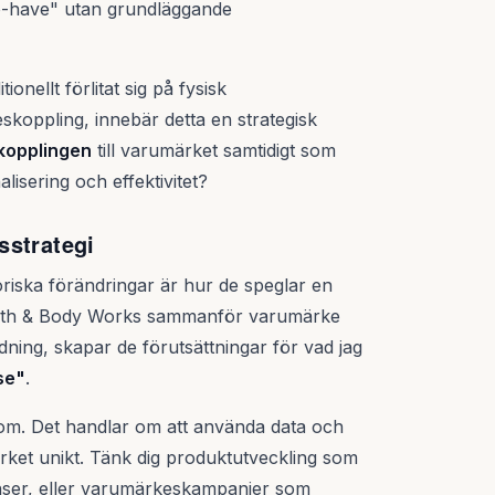
-to-have" utan grundläggande
nellt förlitat sig på fysisk
koppling, innebär detta en strategisk
kopplingen
till varumärket samtidigt som
lisering och effektivitet?
sstrategi
riska förändringar är hur de speglar en
 Bath & Body Works sammanför varumärke
ing, skapar de förutsättningar för vad jag
se"
.
rtom. Det handlar om att använda data och
rket unikt. Tänk dig produktutveckling som
nser, eller varumärkeskampanjer som