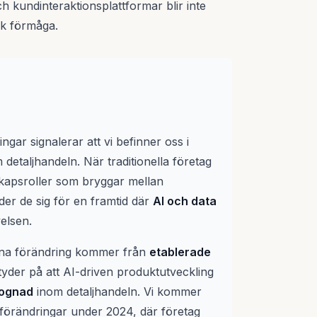
 kundinteraktionsplattformar blir inte
sk förmåga.
gar signalerar att vi befinner oss i
detaljhandeln. När traditionella företag
kapsroller som bryggar mellan
er de sig för en framtid där
AI och data
elsen.
denna förändring kommer från
etablerade
 tyder på att AI-driven produktutveckling
ognad
inom detaljhandeln. Vi kommer
a förändringar under 2024, där företag