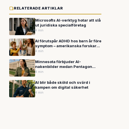
RELATERADE ARTIKLAR
Microsofts AI-verktyg hotar att slå
ut juridiska specialföretag
4 min
AI förutspår ADHD hos barn år före
symptom – amerikanska forskare
visar genombrott
4 min
Minnesota förbjuder AI-
nakenbilder medan Pentagon
tecknar nya AI-avtal
4 min
AI blir både sköld och svärd i
kampen om digital säkerhet
4 min