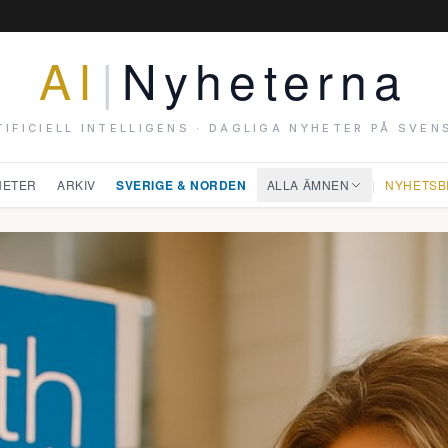
AI
|
Nyheterna
TIFICIELL INTELLIGENS · DAGLIGA NYHETER PÅ SVEN
HETER
ARKIV
SVERIGE & NORDEN
ALLA ÄMNEN
|
NYHETSB