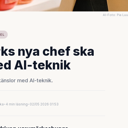
AI-Foto: Pia Lu
DEL
ks nya chef ska
ed AI-teknik
änslor med AI-teknik.
uka
•
4 min läsning
•
02/05 2026 01:53