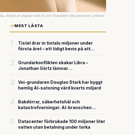
uka
•
Bilden är skapad med AI och föreställer inte personen i artikeln.
MEST LÄSTA
1
Tistel drar in tiotals miljoner under
första året – ett tidigt bevis på att
riskkapitalet söker sig till svensk
försvarsteknik
2
Grundarkonflikten skakar Libra –
Jonathan Görtz lämnar
enhörningsbolaget strax efter
miljardvärderingen
3
Voi-grundaren Douglas Stark har byggt
hemlig AI-satsning värd kvarts miljard
4
Bakdörrar, säkerhetshål och
katastrofvarningar: AI-branschen
bygger snabbare än den säkrar
5
Datacenter förbrukade 100 miljoner liter
vatten utan betalning under torka